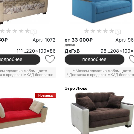
0
0
50₽
Арт.: 1072
от 33 000₽
Арт.: 9
Диван
111...220x100x86
ДxГxВ
98...208x100
подробнее
подробнее
ем сделать в любом цвете
* Можем сделать в любом цвете
ка в пределах МКАД бесплатно
* Доставка в пределах МКАД бесплат
Этро Люкс
Новинка