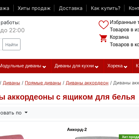
дажа
Хиты продаж
Доставка
Как купить?
Кон
 работы:
Избранные 
 до 22:00
Товаров в и
Корзина
Найти
Товаров в к
Модульные диваны
Диваны для кухни
Хорека
К
/
Диваны
/
Прямые диваны
/
Диваны аккордеон
/
Диваны ак
ы аккордеоны с ящиком для белья
овать по
Аккорд-2
Хит прод