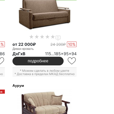
0
5%
от 22 000₽
10%
24 200₽
Диван-кровать
x86
ДxГxВ
115...185x95x94
подробнее
* Можем сделать в любом цвете
но
* Доставка в пределах МКАД бесплатно
Аурум
ка