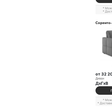
* Мож
* Дос
Соренто-
от 32 2
Диван
ДxГxВ
* Мож
* Достав