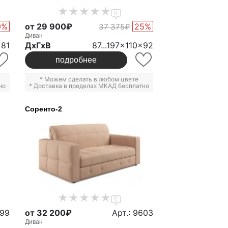
0
0%
от 29 900₽
25%
37 375₽
Диван
x81
ДxГxВ
87...197x110x92
подробнее
* Можем сделать в любом цвете
но
* Доставка в пределах МКАД бесплатно
Соренто-2
0
799
от 32 200₽
Арт.: 9603
Диван