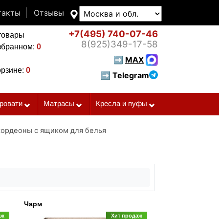
такты
Отзывы
+7(495)
740-07-46
товары
8(925)
349-17-58
збранном:
0
➡
MAX
орзине:
0
➡ Telegram
ровати
Матрасы
Кресла и пуфы
кордеоны с ящиком для белья
Чарм
аж
Хит продаж