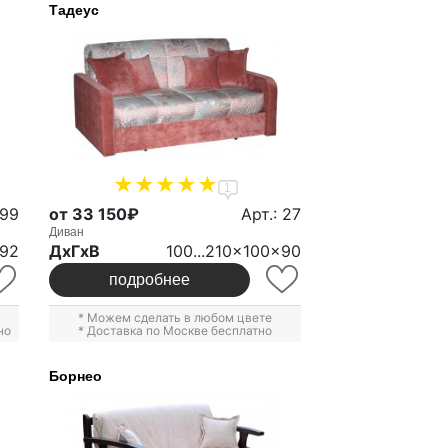
Тадеус
1
599
от 33 150₽
Арт.: 27
Диван
x92
ДxГxВ
100...210x100x90
подробнее
* Можем сделать в любом цвете
но
* Доставка по Москве бесплатно
Борнео