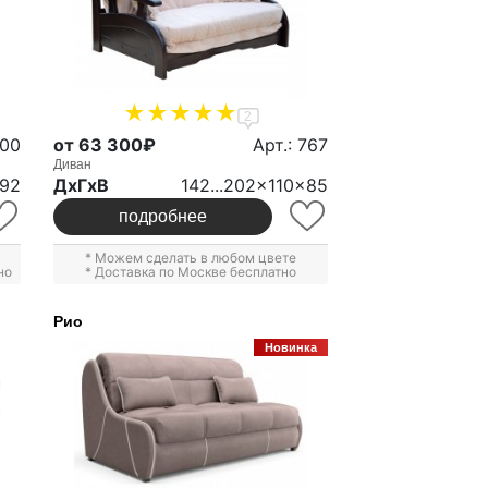
2
600
от 63 300₽
Арт.: 767
Диван
x92
ДxГxВ
142...202x110x85
подробнее
* Можем сделать в любом цвете
но
* Доставка по Москве бесплатно
Рио
Новинка