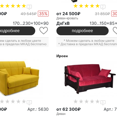
3
2
00₽
35%
от 24 500₽
3
49 545₽
31 850₽
Диван-кровать
170...230x100x90
ДxГxВ
130...150x85
подробнее
подробнее
ем сделать в любом цвете
* Можем сделать в любом цвете
ка в пределах МКАД бесплатно
* Доставка в пределах МКАД бесплат
Ирсен
0
0
00₽
Арт.: 5630
от 62 300₽
Арт.: 
Диван