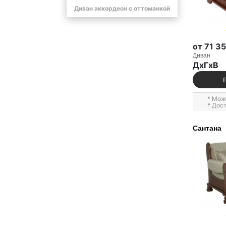
Диван аккордеон с оттоманкой
от 71 3
Диван
ДxГxВ
* Мож
* Дос
Сантана