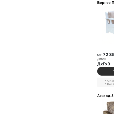
Борнео 
от 72 3
Диван
ДxГxВ
* Мож
* Дос
Аккорд-3