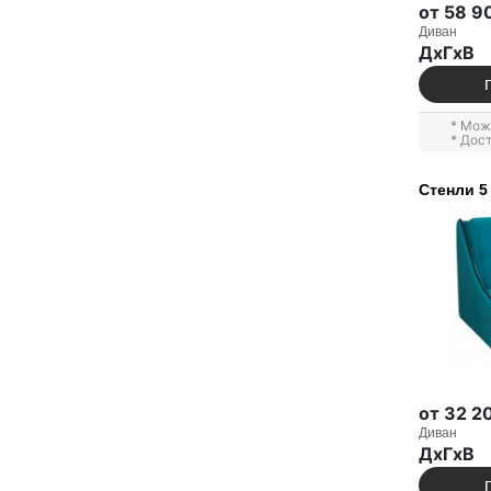
от 58 9
Диван
ДxГxВ
* Мож
* Дос
Стенли 5
от 32 2
Диван
ДxГxВ