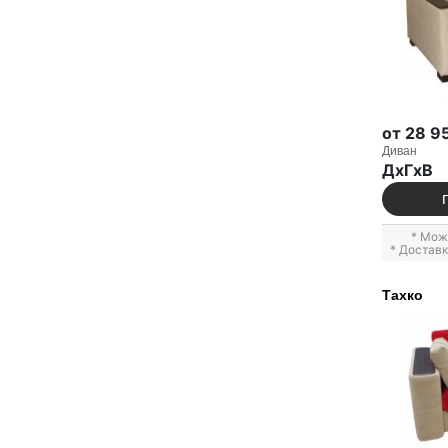
от 28 9
Диван
ДxГxВ
* Мож
* Достав
Тахко