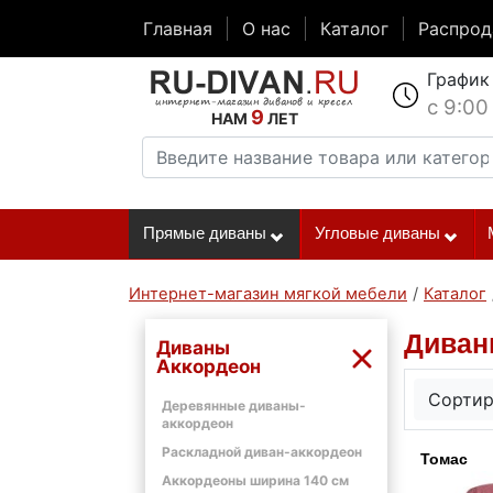
Главная
О нас
Каталог
Распро
График
с 9:00
9
НАМ
ЛЕТ
Прямые диваны
Угловые диваны
Интернет-магазин мягкой мебели
/
Каталог
Диван
Диваны
Аккордеон
Сортир
Деревянные диваны-
аккордеон
Раскладной диван-аккордеон
Томас
Аккордеоны ширина 140 см