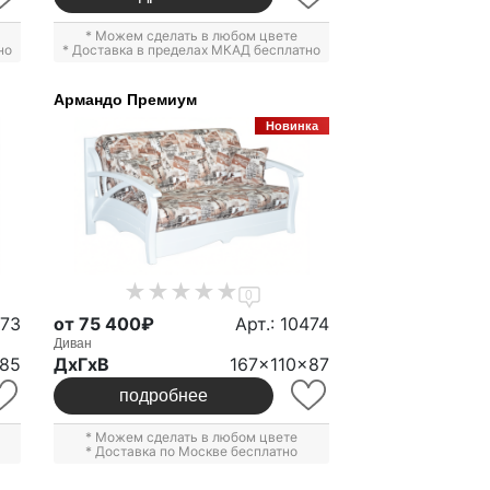
* Можем сделать в любом цвете
но
* Доставка в пределах МКАД бесплатно
Армандо Премиум
Новинка
0
473
от 75 400₽
Арт.: 10474
Диван
x85
ДxГxВ
167x110x87
подробнее
* Можем сделать в любом цвете
* Доставка по Москве бесплатно