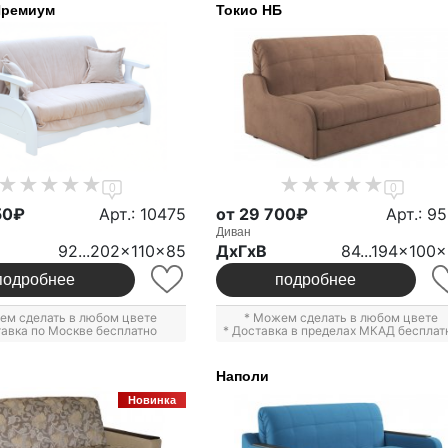
Премиум
Токио НБ
0
0
50₽
Арт.: 10475
от 29 700₽
Арт.: 9
Диван
92...202x110x85
ДxГxВ
84...194x100
подробнее
подробнее
ем сделать в любом цвете
* Можем сделать в любом цвете
тавка по Москве бесплатно
* Доставка в пределах МКАД бесплат
Наполи
Новинка