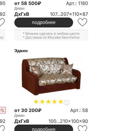
095
от 58 500₽
Арт.: 1180
Диван
x92
ДxГxВ
107...207x110x87
подробнее
* Можем сделать в любом цвете
но
* Доставка по Москве бесплатно
Эдвин
3
0%
от 30 200₽
Арт.: 58
Диван
x92
ДxГxВ
100...210x100x90
подробнее