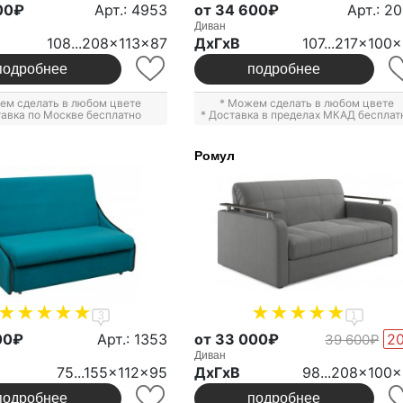
00₽
Арт.: 4953
от 34 600₽
Арт.: 2
Диван
108...208x113x87
ДxГxВ
107...217x100
подробнее
подробнее
ем сделать в любом цвете
* Можем сделать в любом цвете
тавка по Москве бесплатно
* Доставка в пределах МКАД бесплат
Ромул
3
1
00₽
Арт.: 1353
от 33 000₽
2
39 600₽
Диван
75...155x112x95
ДxГxВ
98...208x100
подробнее
подробнее