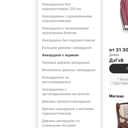
Аккордеоны без
подлокотников 120 см
Аккордеоны с деревянными
подлокотниками
Аккордеон с независимым
пружинным блоком
Аккордеон без подлокотников
Большие диваны-аккордеон
от 31 3
Диван
Аккордеон с ящиком
ДxГxВ
Прямые диваны аккордеон
Маленькие диваны-аккордеон
Аккордеоны на
* Мож
металлокаркасе
* Достав
Аккордеоны с
ортопедическим матрасом
Матиас
Диваны-кровати аккордеон
Диваны аккордеон с мягкими
подлокотниками
Диваны аккордеон со
съемными чехлами