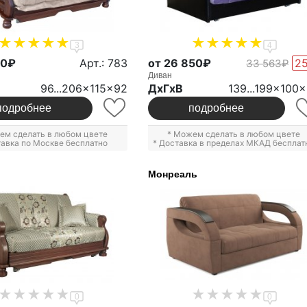
3
4
50₽
Арт.: 783
от 26 850₽
2
33 563₽
Диван
96...206x115x92
ДxГxВ
139...199x100
подробнее
подробнее
ем сделать в любом цвете
* Можем сделать в любом цвете
тавка по Москве бесплатно
* Доставка в пределах МКАД бесплат
Монреаль
0
0