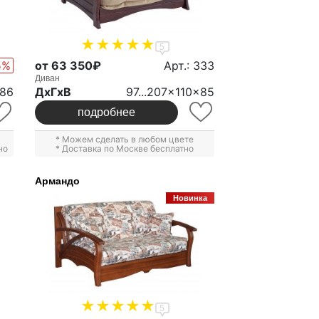
5
5%
от 63 350₽
Арт.: 333
Диван
x86
ДxГxВ
97...207x110x85
подробнее
* Можем сделать в любом цвете
но
* Доставка по Москве бесплатно
Армандо
Новинка
5