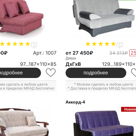
5
9
00₽
Арт.: 1007
от 27 450₽
2
34 313₽
Диван
97...187x110x85
ДxГxВ
129...189x110
подробнее
подробнее
ем сделать в любом цвете
* Можем сделать в любом цвете
ка в пределах МКАД бесплатно
* Доставка в пределах МКАД бесплат
Аккорд-4
Новин