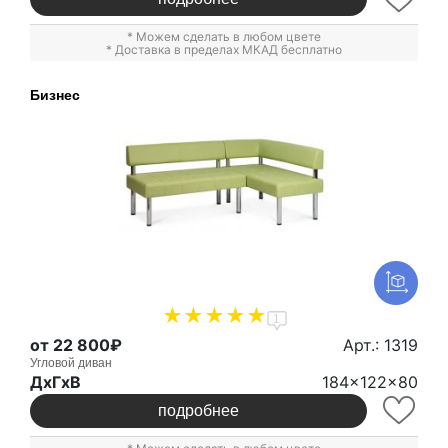
* Можем сделать в любом цвете
* Доставка в пределах МКАД бесплатно
Бизнес
1
от 22 800₽
Арт.: 1319
Угловой диван
ДxГxВ
184x122x80
подробнее