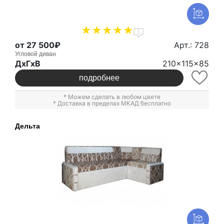
3
от 27 500₽
Арт.: 728
Угловой диван
ДxГxВ
210x115x85
подробнее
* Можем сделать в любом цвете
* Доставка в пределах МКАД бесплатно
Дельта