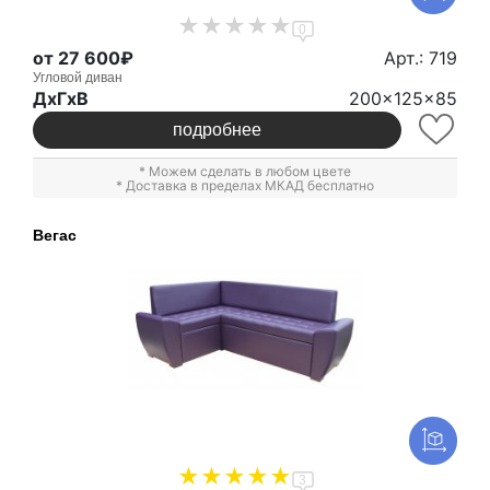
0
от 27 600₽
Арт.: 719
Угловой диван
ДxГxВ
200x125x85
подробнее
* Можем сделать в любом цвете
* Доставка в пределах МКАД бесплатно
Вегас
3