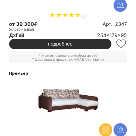
2
от 39 300₽
Арт.: 2347
Угловой диван
ДxГxВ
254x179x95
подробнее
* Можем сделать в любом цвете
* Доставка в пределах МКАД бесплатно
Премьер