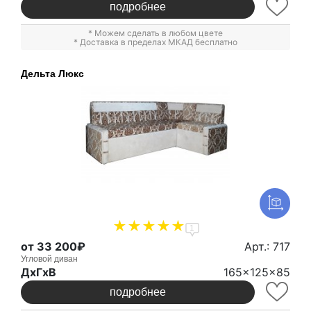
подробнее
* Можем сделать в любом цвете
* Доставка в пределах МКАД бесплатно
Дельта Люкс
1
от 33 200₽
Арт.: 717
Угловой диван
ДxГxВ
165x125x85
подробнее