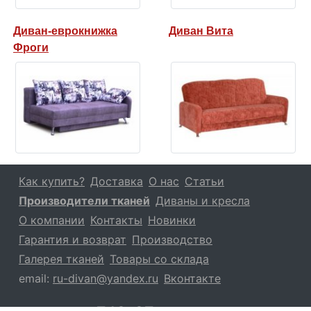
Диван-еврокнижка
Диван Вита
Фроги
Как купить?
Доставка
О нас
Статьи
Производители тканей
Диваны и кресла
О компании
Контакты
Новинки
Гарантия и возврат
Производство
Галерея тканей
Товары со склада
email:
ru-divan@yandex.ru
Вконтакте