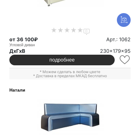
0
от 36 100₽
Арт.: 1062
Угловой диван
ДxГxВ
230x179x95
подробнее
* Можем сделать в любом цвете
* Доставка в пределах МКАД бесплатно
Натали