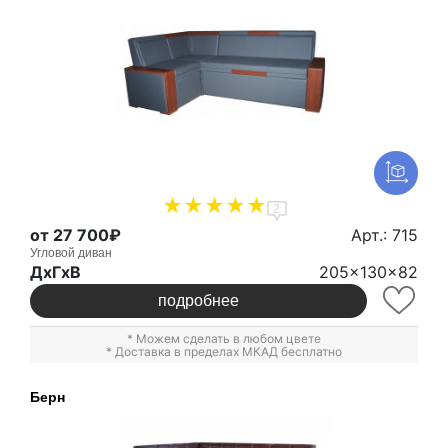
2
от 27 700₽
Арт.: 715
Угловой диван
ДxГxВ
205x130x82
подробнее
* Можем сделать в любом цвете
* Доставка в пределах МКАД бесплатно
Берн