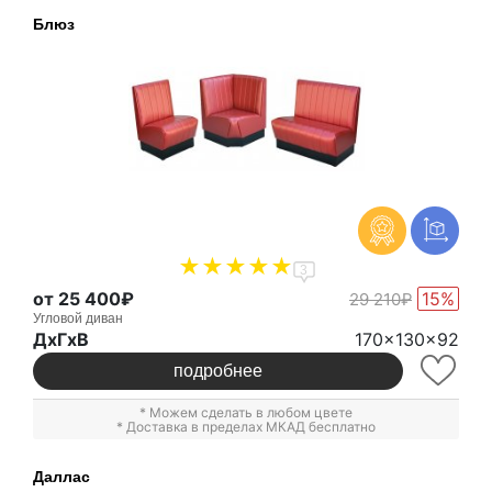
Блюз
3
от 25 400₽
15%
29 210₽
Угловой диван
ДxГxВ
170x130x92
подробнее
* Можем сделать в любом цвете
* Доставка в пределах МКАД бесплатно
Даллас