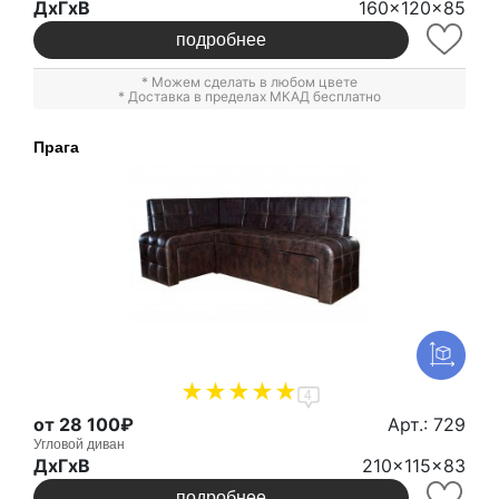
ДxГxВ
160x120x85
подробнее
* Можем сделать в любом цвете
* Доставка в пределах МКАД бесплатно
Прага
4
от 28 100₽
Арт.: 729
Угловой диван
ДxГxВ
210x115x83
подробнее