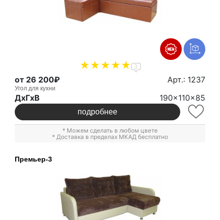
3
от 26 200₽
Арт.: 1237
Угол для кухни
ДxГxВ
190x110x85
подробнее
* Можем сделать в любом цвете
* Доставка в пределах МКАД бесплатно
Премьер-3