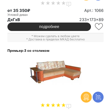
0
от 35 350₽
Арт.: 1066
Угловой диван
ДxГxВ
233x173x89
подробнее
* Можем сделать в любом цвете
* Доставка в пределах МКАД бесплатно
Премьер-3 со столиком
1