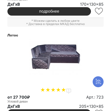
ДxГxВ
170x130x85
подробнее
* Можем сделать в любом цвете
* Доставка в пределах МКАД бесплатно
Лотос
3
от 27 700₽
Арт.: 723
Угловой диван
ДxГxВ
205x130x85