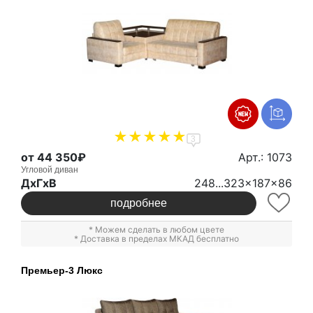
3
от 44 350₽
Арт.: 1073
Угловой диван
ДxГxВ
248...323x187x86
подробнее
* Можем сделать в любом цвете
* Доставка в пределах МКАД бесплатно
Премьер-3 Люкс