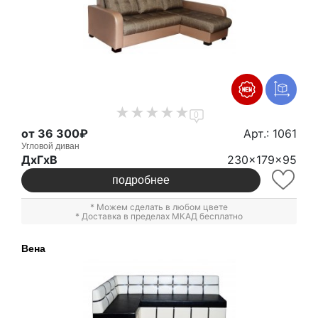
0
от 36 300₽
Арт.: 1061
Угловой диван
ДxГxВ
230x179x95
подробнее
* Можем сделать в любом цвете
* Доставка в пределах МКАД бесплатно
Вена