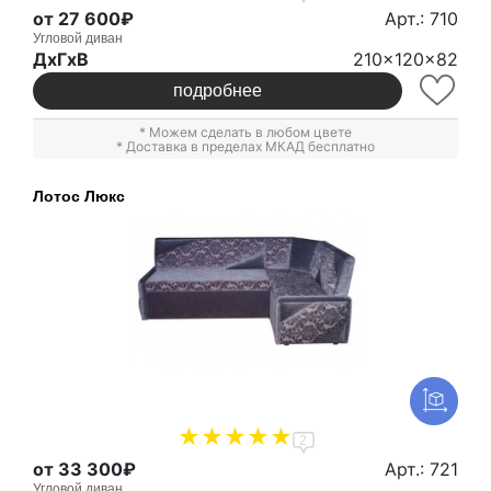
от 27 600₽
Арт.: 710
Угловой диван
ДxГxВ
210x120x82
подробнее
* Можем сделать в любом цвете
* Доставка в пределах МКАД бесплатно
Лотос Люкс
2
от 33 300₽
Арт.: 721
Угловой диван