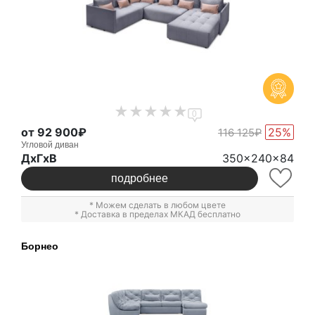
0
от 92 900₽
25%
116 125₽
Угловой диван
ДxГxВ
350x240x84
подробнее
* Можем сделать в любом цвете
* Доставка в пределах МКАД бесплатно
Борнео