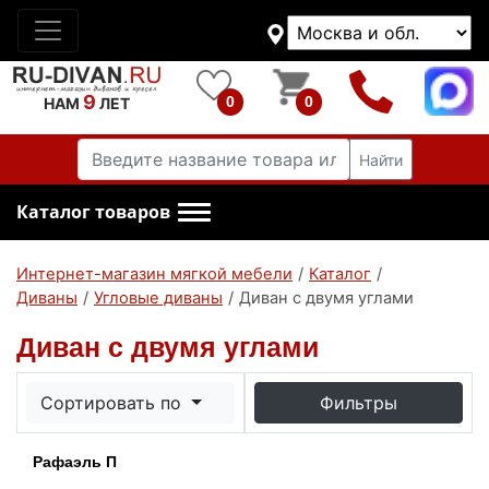
9
0
0
НАМ
ЛЕТ
Найти
Каталог товаров
Интернет-магазин мягкой мебели
/
Каталог
/
Диваны
/
Угловые диваны
/
Диван с двумя углами
Диван с двумя углами
Сортировать по
Фильтры
Рафаэль П