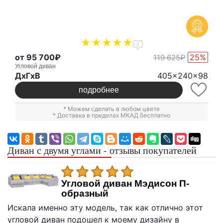
4
от 95 700₽
25%
119 625₽
Угловой диван
ДxГxВ
405x240x98
подробнее
* Можем сделать в любом цвете
* Доставка в пределах МКАД бесплатно
Диван с двумя углами - отзывы покупателей
Угловой диван Мэдисон П-
образный
Искала именно эту модель, так как отлично этот
угловой диван подошел к моему дизайну в