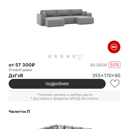
0
от 57 300₽
50%
85 950₽
Угловой диван
ДxГxВ
355x170x90
подробнее
* Можем сделать в любом цвете
* Доставка в пределах МКАД бесплатно
Чилетти-П