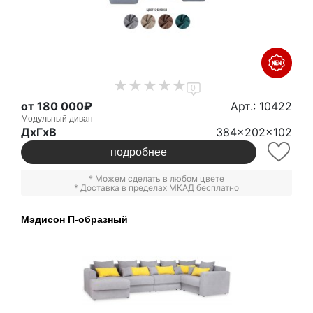
0
от 180 000₽
Арт.: 10422
Модульный диван
ДxГxВ
384x202x102
подробнее
* Можем сделать в любом цвете
* Доставка в пределах МКАД бесплатно
Мэдисон П-образный