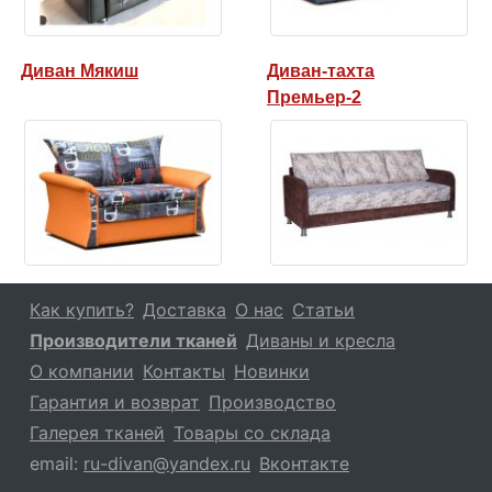
Диван Мякиш
Диван-тахта
Премьер-2
Как купить?
Доставка
О нас
Статьи
Производители тканей
Диваны и кресла
О компании
Контакты
Новинки
Гарантия и возврат
Производство
Галерея тканей
Товары со склада
email:
ru-divan@yandex.ru
Вконтакте