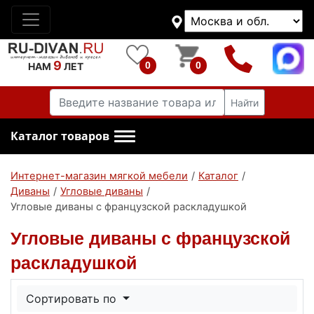
9
0
0
НАМ
ЛЕТ
Найти
Каталог товаров
Интернет-магазин мягкой мебели
/
Каталог
/
Диваны
/
Угловые диваны
/
Угловые диваны с французской раскладушкой
Угловые диваны с французской
раскладушкой
Сортировать по