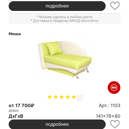
подробнее
* Можем сделать в любом цвете
* Доставка в пределах МКАД бесплатно
Нюша
4
от 17 700₽
Арт.: 1103
Диван
ДxГxВ
141x76x80
подробнее