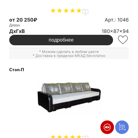
4
от 20 250₽
Арт.: 1046
Диван
ДxГxВ
180x87x94
подробнее
* Можем сделать в любом цвете
* Доставка в пределах МКАД бесплатно
Стэп-П