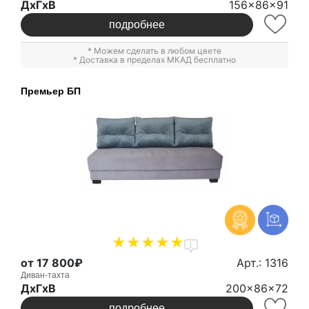
ДxГxВ
156x86x91
подробнее
* Можем сделать в любом цвете
* Доставка в пределах МКАД бесплатно
Премьер БП
1
от 17 800₽
Арт.: 1316
Диван-тахта
ДxГxВ
200x86x72
подробнее