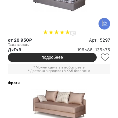
14
от 20 950₽
Арт.: 5297
Тахта-кровать
ДxГxВ
196x86...136x75
подробнее
* Можем сделать в любом цвете
* Доставка в пределах МКАД бесплатно
Фроги