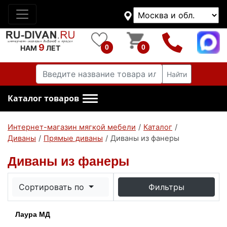
9
0
0
НАМ
ЛЕТ
Найти
Каталог товаров
Интернет-магазин мягкой мебели
/
Каталог
/
Диваны
/
Прямые диваны
/
Диваны из фанеры
Диваны из фанеры
Сортировать по
Фильтры
Лаура МД