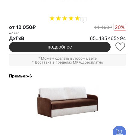
2
от 12 050₽
20%
14 460₽
Диван
ДxГxВ
65...135x65x94
подробнее
* Можем сделать в любом цвете
* Доставка в пределах МКАД бесплатно
Премьер-6