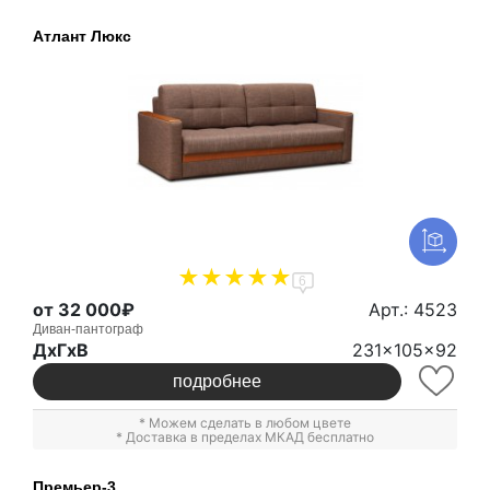
Атлант Люкс
6
от 32 000₽
Арт.: 4523
Диван-пантограф
ДxГxВ
231x105x92
подробнее
* Можем сделать в любом цвете
* Доставка в пределах МКАД бесплатно
Премьер-3