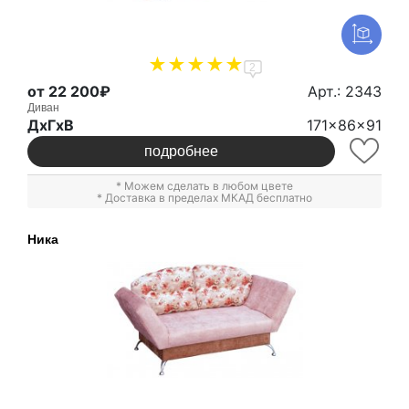
2
от 22 200₽
Арт.: 2343
Диван
ДxГxВ
171x86x91
подробнее
* Можем сделать в любом цвете
* Доставка в пределах МКАД бесплатно
Ника