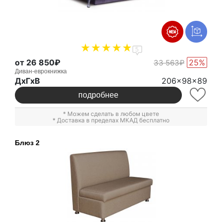
5
от 26 850₽
25%
33 563₽
Диван-еврокнижка
ДxГxВ
206x98x89
подробнее
* Можем сделать в любом цвете
* Доставка в пределах МКАД бесплатно
Блюз 2