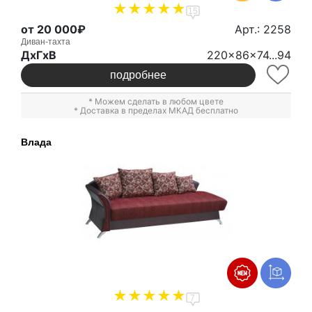
15
от 20 000₽
Арт.: 2258
Диван-тахта
ДxГxВ
220x86x74...94
подробнее
* Можем сделать в любом цвете
* Доставка в пределах МКАД бесплатно
Влада
7