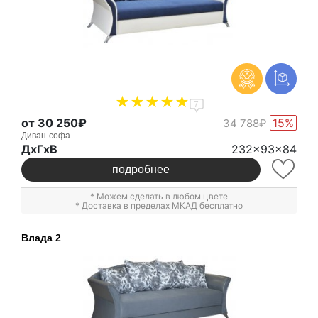
7
от 30 250₽
15%
34 788₽
Диван-софа
ДxГxВ
232x93x84
подробнее
* Можем сделать в любом цвете
* Доставка в пределах МКАД бесплатно
Влада 2