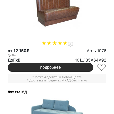
4
от 12 150₽
Арт.: 1076
Диван
ДxГxВ
101...135x64x92
подробнее
* Можем сделать в любом цвете
* Доставка в пределах МКАД бесплатно
Джетта МД