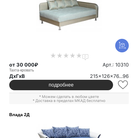
0
от 30 000₽
Арт.: 10310
Тахта-кровать
ДxГxВ
215x126x76...96
подробнее
* Можем сделать в любом цвете
* Доставка в пределах МКАД бесплатно
Влада 2Д