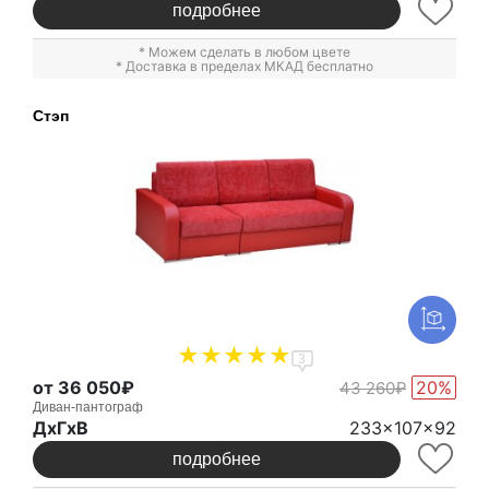
подробнее
* Можем сделать в любом цвете
* Доставка в пределах МКАД бесплатно
Стэп
3
от 36 050₽
20%
43 260₽
Диван-пантограф
ДxГxВ
233x107x92
подробнее