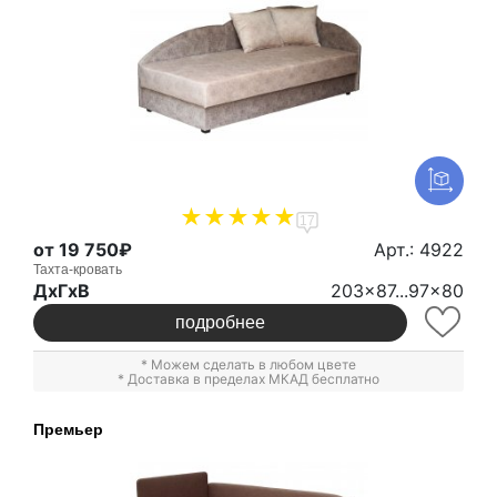
17
от 19 750₽
Арт.: 4922
Тахта-кровать
ДxГxВ
203x87...97x80
подробнее
* Можем сделать в любом цвете
* Доставка в пределах МКАД бесплатно
Премьер