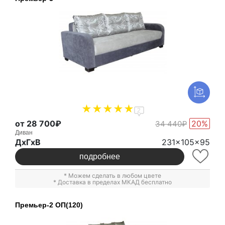
2
от 28 700₽
20%
34 440₽
Диван
ДxГxВ
231x105x95
подробнее
* Можем сделать в любом цвете
* Доставка в пределах МКАД бесплатно
Премьер-2 ОП(120)