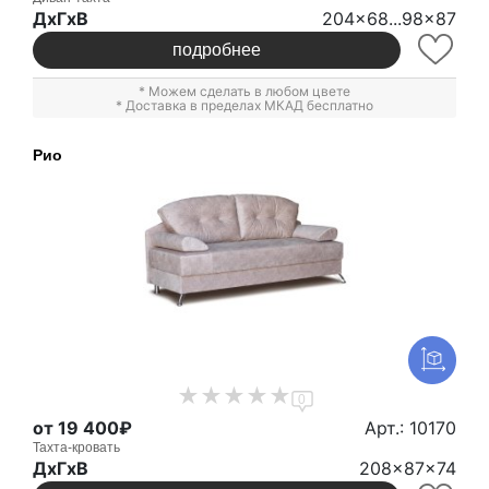
ДxГxВ
204x68...98x87
подробнее
* Можем сделать в любом цвете
* Доставка в пределах МКАД бесплатно
Рио
0
от 19 400₽
Арт.: 10170
Тахта-кровать
ДxГxВ
208x87x74