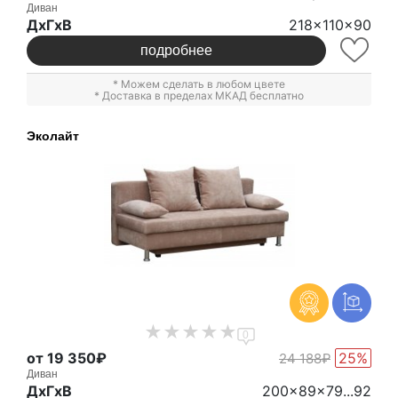
Диван
ДxГxВ
218x110x90
подробнее
* Можем сделать в любом цвете
* Доставка в пределах МКАД бесплатно
Эколайт
0
от 19 350₽
25%
24 188₽
Диван
ДxГxВ
200x89x79...92