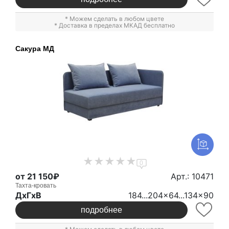
* Можем сделать в любом цвете
* Доставка в пределах МКАД бесплатно
Сакура МД
0
от 21 150₽
Арт.: 10471
Тахта-кровать
ДxГxВ
184...204x64...134x90
подробнее