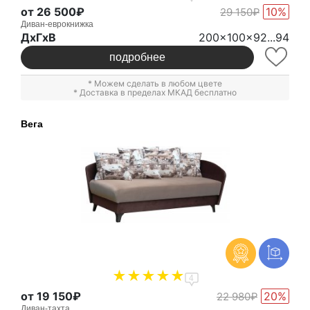
от 26 500₽
10%
29 150₽
Диван-еврокнижка
ДxГxВ
200x100x92...94
подробнее
* Можем сделать в любом цвете
* Доставка в пределах МКАД бесплатно
Вега
4
от 19 150₽
20%
22 980₽
Диван-тахта