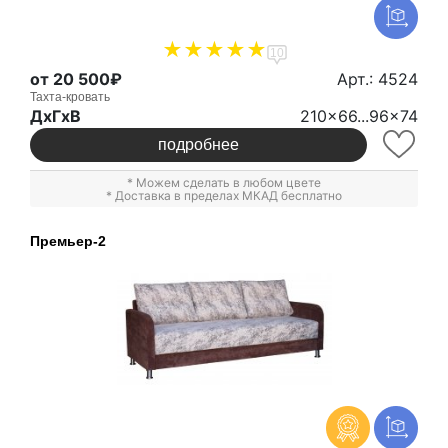
10
от 20 500₽
Арт.: 4524
Тахта-кровать
ДxГxВ
210x66...96x74
подробнее
* Можем сделать в любом цвете
* Доставка в пределах МКАД бесплатно
Премьер-2