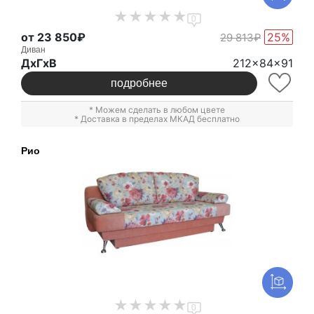
0
от 23 850₽
25%
29 813₽
Диван
ДxГxВ
212x84x91
подробнее
* Можем сделать в любом цвете
* Доставка в пределах МКАД бесплатно
Рио
0