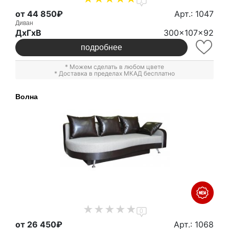
1
от 44 850₽
Арт.: 1047
Диван
ДxГxВ
300x107x92
подробнее
* Можем сделать в любом цвете
* Доставка в пределах МКАД бесплатно
Волна
0
от 26 450₽
Арт.: 1068