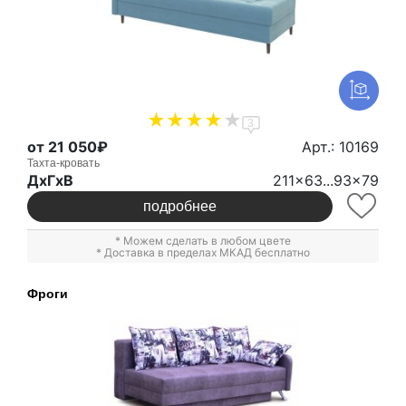
3
от 21 050₽
Арт.: 10169
Тахта-кровать
ДxГxВ
211x63...93x79
подробнее
* Можем сделать в любом цвете
* Доставка в пределах МКАД бесплатно
Фроги