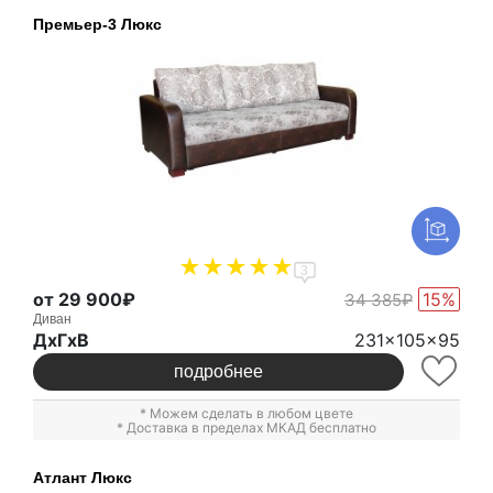
Премьер-3 Люкс
3
от 29 900₽
15%
34 385₽
Диван
ДxГxВ
231x105x95
подробнее
* Можем сделать в любом цвете
* Доставка в пределах МКАД бесплатно
Атлант Люкс