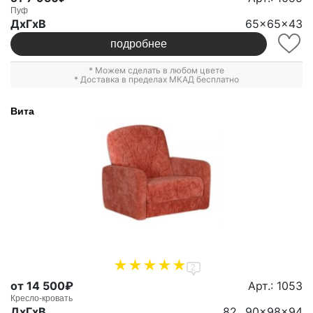
Пуф
ДxГxВ
65x65x43
подробнее
* Можем сделать в любом цвете
* Доставка в пределах МКАД бесплатно
Вита
2
от 14 500₽
Арт.: 1053
Кресло-кровать
ДxГxВ
82...90x98x94