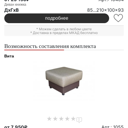
Диван книжка
ДxГxВ
85...210x100x93
подробнее
* Можем сделать в любом цвете
* Доставка в пределах МКАД бесплатно
Возможность составления комплекта
Вита
0
от 7 950₽
Арт.: 1055