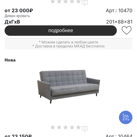
0
от 23 000₽
Арт.: 10470
Диван-кровать
ДxГxВ
201x88x81
подробнее
* Можем сделать в любом цвете
* Доставка в пределах МКАД бесплатно
Нова
0
от 23 150₽
Арт.: 10464