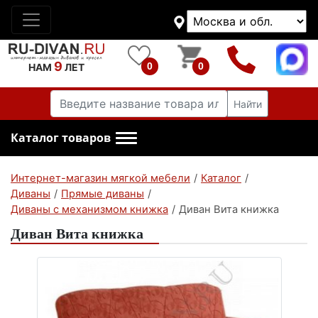
9
0
0
НАМ
ЛЕТ
Найти
Каталог товаров
Интернет-магазин мягкой мебели
/
Каталог
/
Диваны
/
Прямые диваны
/
Диваны с механизмом книжка
/
Диван Вита книжка
Диван Вита книжка