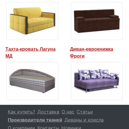
Тахта-кровать Лагуна
Диван-еврокнижка
МД
Фроги
Как купить?
Доставка
О нас
Статьи
Производители тканей
Диваны и кресла
О компании
Контакты
Новинки