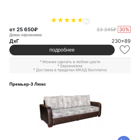
7
от 25 650₽
30%
33 345₽
Диван еврокнижка
ДxГ
230x89
подробнее
* Можем сделать в любом цвете
*
Еврокнижка
* Доставка в пределах МКАД бесплатно
Премьер-3 Люкс