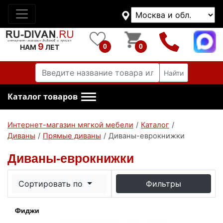
9
0
0
НАМ
ЛЕТ
Найти
Каталог товаров
Интернет-магазин мягкой мебели
/
Каталог
/
Диваны
/
Прямые диваны
/
Диваны-еврокнижки
Диваны-еврокнижки
Сортировать по
Фильтры
Фиджи