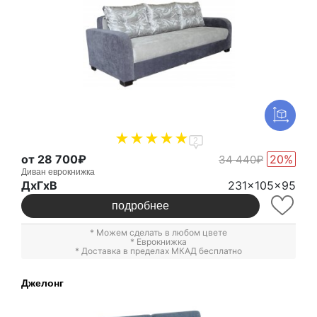
2
от 28 700₽
20%
34 440₽
Диван еврокнижка
ДxГxВ
231x105x95
подробнее
* Можем сделать в любом цвете
*
Еврокнижка
* Доставка в пределах МКАД бесплатно
Джелонг