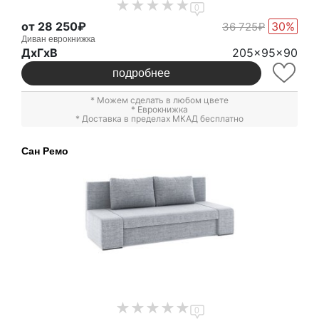
0
от 28 250₽
30%
36 725₽
Диван еврокнижка
ДxГxВ
205x95x90
подробнее
* Можем сделать в любом цвете
*
Еврокнижка
* Доставка в пределах МКАД бесплатно
Сан Ремо
0