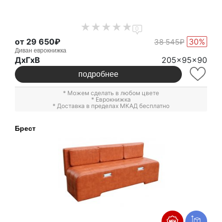
0
от 29 650₽
30%
38 545₽
Диван еврокнижка
ДxГxВ
205x95x90
подробнее
* Можем сделать в любом цвете
*
Еврокнижка
* Доставка в пределах МКАД бесплатно
Брест