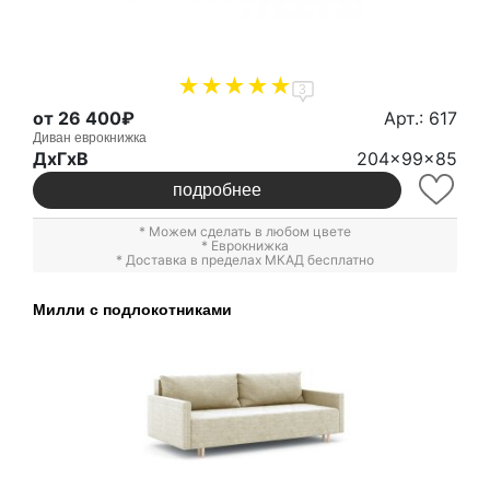
3
от 26 400₽
Арт.: 617
Диван еврокнижка
ДxГxВ
204x99x85
подробнее
* Можем сделать в любом цвете
*
Еврокнижка
* Доставка в пределах МКАД бесплатно
Милли с подлокотниками