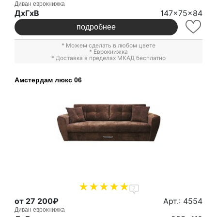
Диван еврокнижка
ДxГxВ
147x75x84
подробнее
* Можем сделать в любом цвете
*
Еврокнижка
* Доставка в пределах МКАД бесплатно
Амстердам люкс 06
2
от 27 200₽
Арт.: 4554
Диван еврокнижка