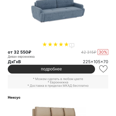
1
от 32 550₽
30%
42 315₽
Диван еврокнижка
ДxГxВ
225x105x70
подробнее
* Можем сделать в любом цвете
*
Еврокнижка
* Доставка в пределах МКАД бесплатно
Нексус