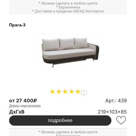
* Можем сделать в любом цвете
*
Еврокнижка
* Доставка в пределах МКАД бесплатно
Прага-3
1
от 27 400₽
Арт.: 439
Диван еврокнижка
ДxГxВ
219x103x85
подробнее
* Можем сделать в любом цвете
*
Еврокнижка