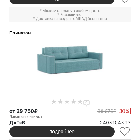
* Можем сделать в любом цвете
*
Еврокнижка
* Доставка в пределах МКАД бесплатно
Принстон
0
от 29 750₽
30%
38 675₽
Диван еврокнижка
ДxГxВ
240x104x93
подробнее