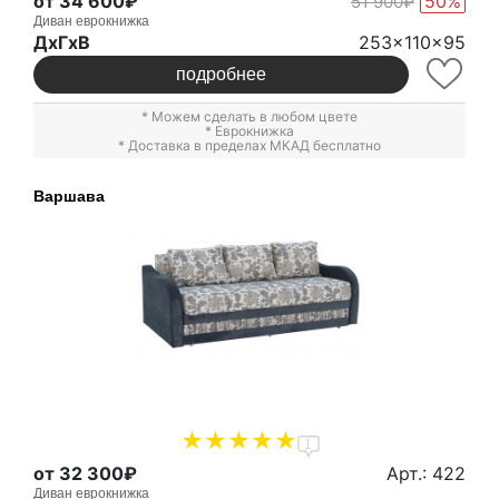
от 34 600₽
50%
51 900₽
Диван еврокнижка
ДxГxВ
253x110x95
подробнее
* Можем сделать в любом цвете
*
Еврокнижка
* Доставка в пределах МКАД бесплатно
Варшава
1
от 32 300₽
Арт.: 422
Диван еврокнижка