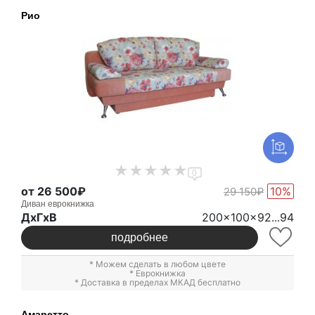
Рио
0
от 26 500₽
10%
29 150₽
Диван еврокнижка
ДxГxВ
200x100x92...94
подробнее
* Можем сделать в любом цвете
*
Еврокнижка
* Доставка в пределах МКАД бесплатно
Амаретто