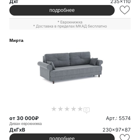
ДxГ
235x110
подробнее
*
Еврокнижка
* Доставка в пределах МКАД бесплатно
Мирта
0
от 30 000₽
Арт.: 5574
Диван еврокнижка
ДxГxВ
230x97x87
подробнее