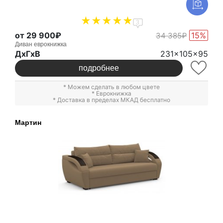
3
от 29 900₽
15%
34 385₽
Диван еврокнижка
ДxГxВ
231x105x95
подробнее
* Можем сделать в любом цвете
*
Еврокнижка
* Доставка в пределах МКАД бесплатно
Мартин