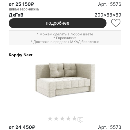
от 25 150₽
Арт.: 5576
Диван еврокнижка
ДxГxВ
200x88x89
подробнее
* Можем сделать в любом цвете
*
Еврокнижка
* Доставка в пределах МКАД бесплатно
Корфу Next
0
от 24 450₽
Арт.: 5573