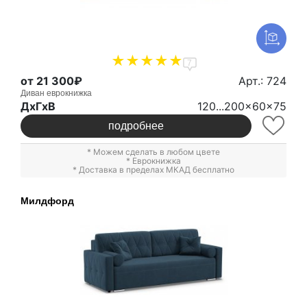
7
от 21 300₽
Арт.: 724
Диван еврокнижка
ДxГxВ
120...200x60x75
подробнее
* Можем сделать в любом цвете
*
Еврокнижка
* Доставка в пределах МКАД бесплатно
Милдфорд