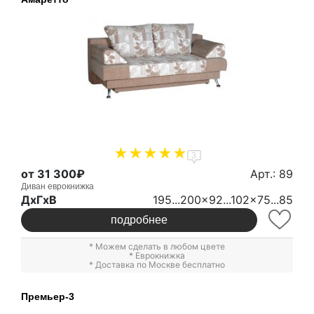
3
от 31 300₽
Арт.: 89
Диван еврокнижка
ДxГxВ
195...200x92...102x75...85
подробнее
* Можем сделать в любом цвете
*
Еврокнижка
* Доставка по Москве бесплатно
Премьер-3