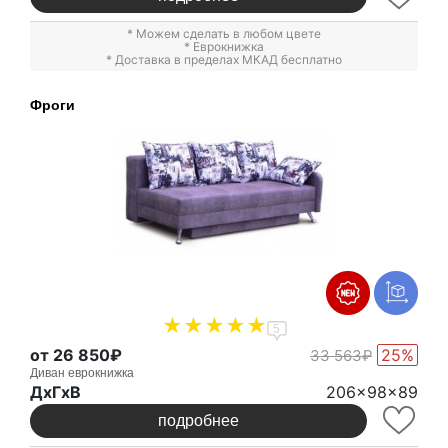
* Можем сделать в любом цвете
*
Еврокнижка
* Доставка в пределах МКАД бесплатно
Фроги
5
от 26 850₽
25%
33 563₽
Диван еврокнижка
ДxГxВ
206x98x89
подробнее