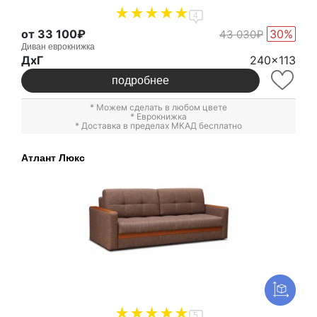
4
от 33 100₽
30%
43 030₽
Диван еврокнижка
ДxГ
240x113
подробнее
* Можем сделать в любом цвете
*
Еврокнижка
* Доставка в пределах МКАД бесплатно
Атлант Люкс
5