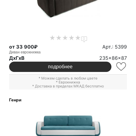
0
от 33 900₽
Арт.: 5399
Диван еврокнижка
ДxГxВ
235x86x87
подробнее
* Можем сделать в любом цвете
*
Еврокнижка
* Доставка в пределах МКАД бесплатно
Генри