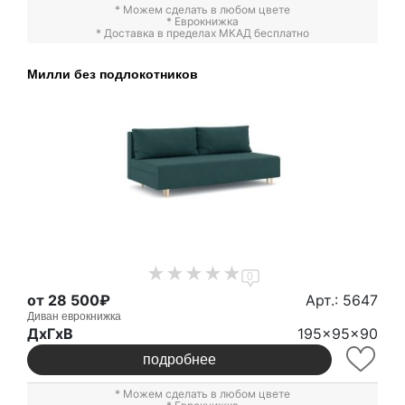
* Можем сделать в любом цвете
*
Еврокнижка
* Доставка в пределах МКАД бесплатно
Милли без подлокотников
0
от 28 500₽
Арт.: 5647
Диван еврокнижка
ДxГxВ
195x95x90
подробнее
* Можем сделать в любом цвете