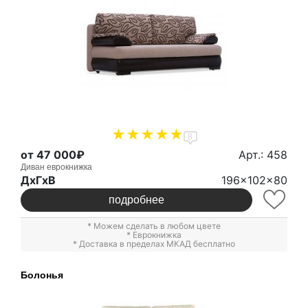
8
от 47 000₽
Арт.: 458
Диван еврокнижка
ДxГxВ
196x102x80
подробнее
* Можем сделать в любом цвете
*
Еврокнижка
* Доставка в пределах МКАД бесплатно
Болонья