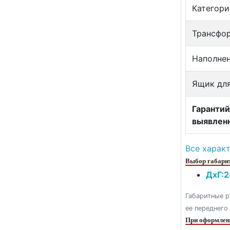
Категори
Трансфо
Наполне
Ящик для
Гарантий
выявлен
Все харак
Выбор габарит
ДxГ:2
Габаритные р
ее переднего
При оформлени