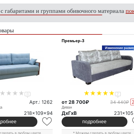
 с габаритами и группами обивочного материала
пок
овары
Премьер-3
Изменение разме
0
2
Арт.: 1262
от 28 700₽
34 440₽
ка
Диван
218x109x94
ДxГxВ
231x10
дробнее
подробнее
сделать в любом цвете
* Можем сделать в любом цвете