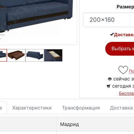
Размер
Доставк
Выбрать м
По
сейчас э
сегодня 
Беспла
е
Характеристики
Трансформация
Доставка
Мадрид