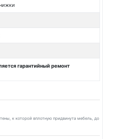
книжки
к
вляется гарантийный ремонт
стены, к которой вплотную придвинута мебель, до