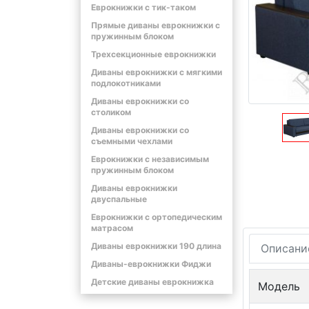
Еврокнижки с тик-таком
Прямые диваны еврокнижки с
пружинным блоком
Трехсекционные еврокнижки
Диваны еврокнижки с мягкими
подлокотниками
Диваны еврокнижки со
столиком
Диваны еврокнижки со
съемными чехлами
Еврокнижки с независимым
пружинным блоком
Диваны еврокнижки
двуспальные
Еврокнижки с ортопедическим
матрасом
Диваны еврокнижки 190 длина
Описани
Диваны-еврокнижки Фиджи
Детские диваны еврокнижка
Модель