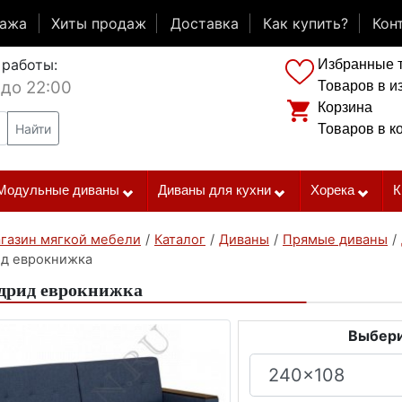
дажа
Хиты продаж
Доставка
Как купить?
Кон
 работы:
Избранные 
 до 22:00
Товаров в и
Корзина
Найти
Товаров в к
Модульные диваны
Диваны для кухни
Хорека
К
газин мягкой мебели
/
Каталог
/
Диваны
/
Прямые диваны
/
д еврокнижка
дрид еврокнижка
Выбери