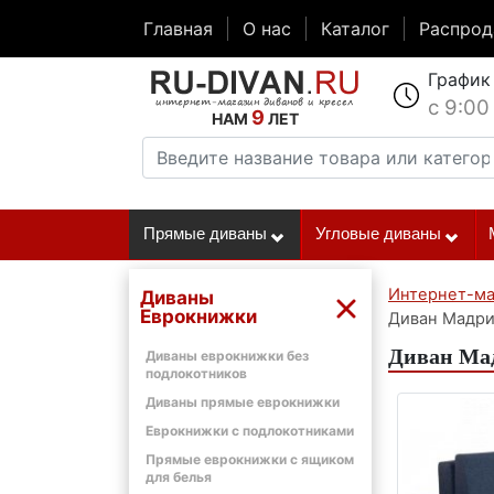
Главная
О нас
Каталог
Распро
График
с 9:00
9
НАМ
ЛЕТ
Прямые диваны
Угловые диваны
Интернет-ма
Диваны
Еврокнижки
Диван Мадри
Диван Ма
Диваны еврокнижки без
подлокотников
Диваны прямые еврокнижки
Еврокнижки с подлокотниками
Прямые еврокнижки с ящиком
для белья