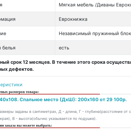
я
Мягкая мебель /Диваны Евро
рмация
Еврокнижка
ние
Независимый пружинный бло
 белья
есть
ный срок 12 месяцев. В течение этого срока осущест
ных дефектов.
теристики
ных размеров товара:
40x108. Спальное место (ДxШ): 200x160 от 29 100р.
азмеры заданы в сантиметрах, Д - длина, Г - глубина(расстояние от 
 края), В - высота(обычно указывается по подушке).
и заказа вы можете выбрать: