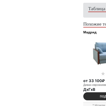
Таблица
Похожие т
Мадрид
от 33 100₽
Диван еврокниж
ДxГxВ
по
* Можем 