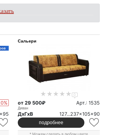
азать
Сальери
ров
0
20%
от 29 500₽
Арт.: 1535
Диван
5x95
ДxГxВ
127...237x105x90
подробнее
* Можем сделать в любом цвете