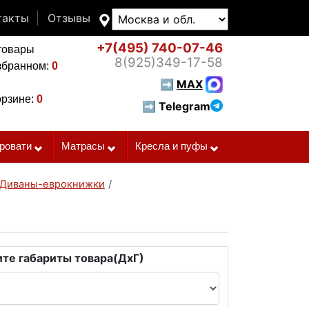
такты
Отзывы
+7(495)
740-07-46
товары
8(925)
349-17-58
збранном:
0
➡
MAX
орзине:
0
➡ Telegram
ровати
Матрасы
Кресла и пуфы
Диваны-еврокнижки
/
те габариты товара(ДxГ)