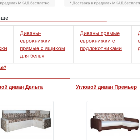
в пределах МКАД бесплатно
* Доставка в пределах МКАД бесплат
еще
Диваны-
Диваны прямые
еврокнижки
еврокнижки с
жки
прямые с ящиком
подлокотниками
для белья
це?
вой диван Дельта
Угловой диван Премьер