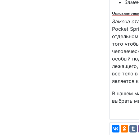
Замен
Описание опци
Замена ста
Pocket Sp
отдельном
того чтобы
человечес
особый по
лежащего, 
всё тело в
является 
В нашем м
выбрать м