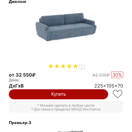
Джелонг
1
от 32 550₽
30%
42 315₽
Диван
ДxГxВ
225x105x70
Купить
* Можем сделать в любом цвете
* Доставка в пределах МКАД бесплатно
Премьер-3