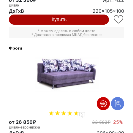
Диван
ДxГxВ
220x105x100
Купить
* Можем сделать в любом цвете
* Доставка в пределах МКАД бесплатно
Фроги
5
от 26 850₽
25%
33 563₽
Диван-еврокнижка