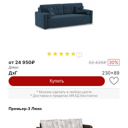
7
от 24 950₽
30%
32 435₽
Диван
ДxГ
230x89
Купить
* Можем сделать в любом цвете
* Доставка в пределах МКАД бесплатно
Премьер-3 Люкс