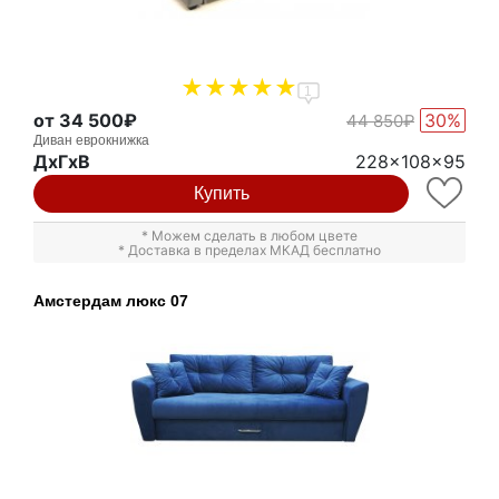
1
от 34 500₽
30%
44 850₽
Диван еврокнижка
ДxГxВ
228x108x95
Купить
* Можем сделать в любом цвете
* Доставка в пределах МКАД бесплатно
Амстердам люкс 07