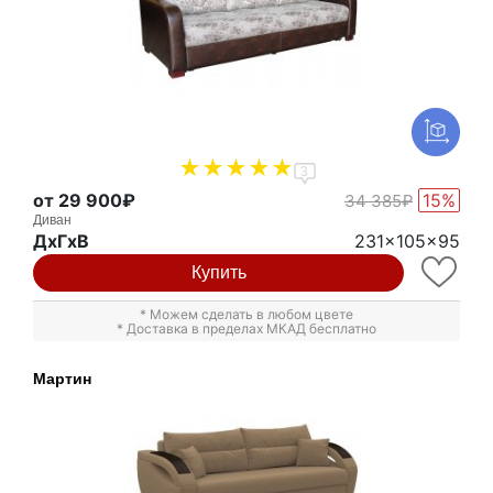
3
от 29 900₽
15%
34 385₽
Диван
ДxГxВ
231x105x95
Купить
* Можем сделать в любом цвете
* Доставка в пределах МКАД бесплатно
Мартин