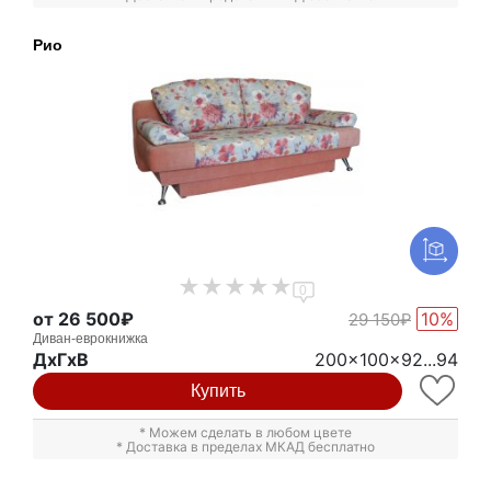
Рио
0
от 26 500₽
10%
29 150₽
Диван-еврокнижка
ДxГxВ
200x100x92...94
Купить
* Можем сделать в любом цвете
* Доставка в пределах МКАД бесплатно