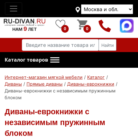
9
0
0
НАМ
ЛЕТ
Найти
Каталог товаров
Интернет-магазин мягкой мебели
/
Каталог
/
Диваны
/
Прямые диваны
/
Диваны-еврокнижки
/
Диваны-еврокнижки с независимым пружинным
блоком
Диваны-еврокнижки с
независимым пружинным
блоком