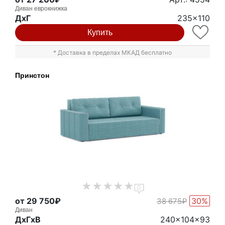
Диван еврокнижка
ДxГ
235x110
Купить
* Доставка в пределах МКАД бесплатно
Принстон
0
от 29 750₽
30%
38 675₽
Диван
ДxГxВ
240x104x93