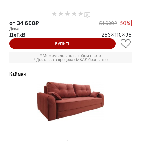
0
от 34 600₽
50%
51 900₽
Диван
ДxГxВ
253x110x95
Купить
* Можем сделать в любом цвете
* Доставка в пределах МКАД бесплатно
Кайман