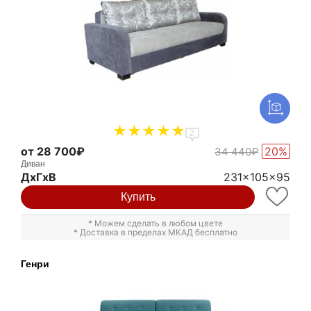
2
от 28 700₽
20%
34 440₽
Диван
ДxГxВ
231x105x95
Купить
* Можем сделать в любом цвете
* Доставка в пределах МКАД бесплатно
Генри