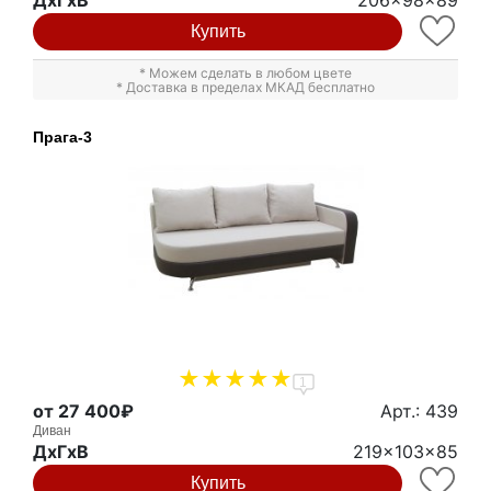
ДxГxВ
206x98x89
Купить
* Можем сделать в любом цвете
* Доставка в пределах МКАД бесплатно
Прага-3
1
от 27 400₽
Арт.: 439
Диван
ДxГxВ
219x103x85
Купить