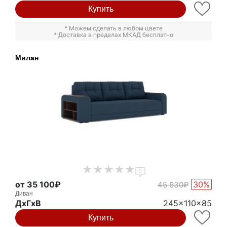
Купить
* Можем сделать в любом цвете
* Доставка в пределах МКАД бесплатно
Милан
0
от 35 100₽
30%
45 630₽
Диван
ДxГxВ
245x110x85
Купить