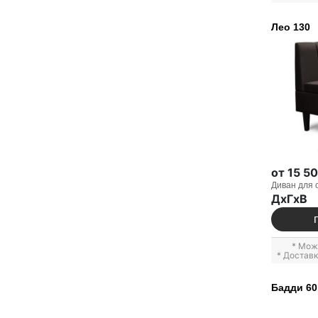
Лео 130
от 15 5
Диван для 
ДxГxВ
* Мож
* Достав
Бадди 60