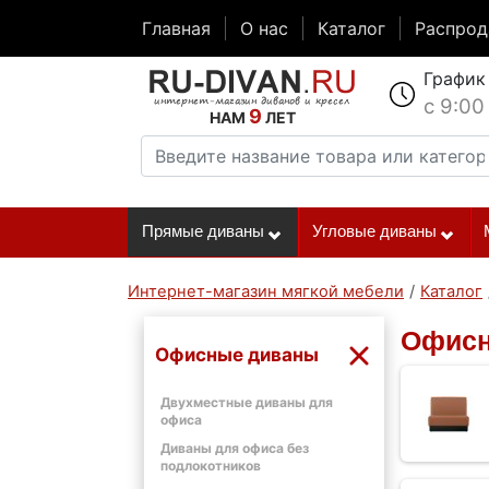
Главная
О нас
Каталог
Распро
График
с 9:00
9
НАМ
ЛЕТ
Прямые диваны
Угловые диваны
Интернет-магазин мягкой мебели
/
Каталог
Офисн
Офисные диваны
Двухместные диваны для
офиса
Диваны для офиса без
подлокотников