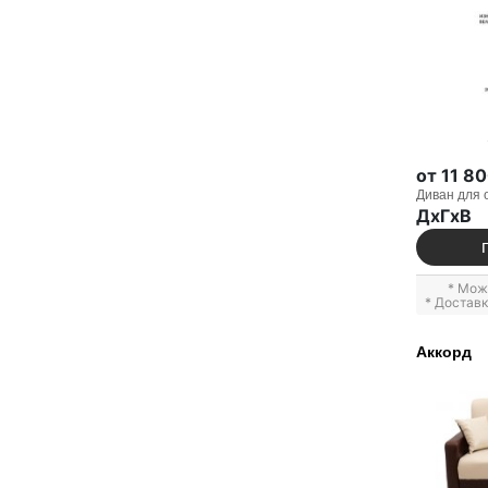
от 11 8
Диван для 
ДxГxВ
* Мож
* Достав
Аккорд