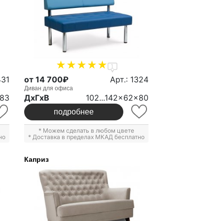
1
431
от 14 700₽
Арт.: 1324
Диван для офиса
83
ДxГxВ
102...142x62x80
подробнее
* Можем сделать в любом цвете
но
* Доставка в пределах МКАД бесплатно
Каприз