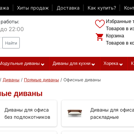
дажа
Хиты продаж
Доставка
Как купить?
Кон
 работы:
Избранные 
 до 22:00
Товаров в и
Корзина
Найти
Товаров в к
Модульные диваны
Диваны для кухни
Хорека
К
/
Диваны
/
Прямые диваны
/
Офисные диваны
ые диваны
Диваны для офиса
Диваны для офис
без подлокотников
раскладные