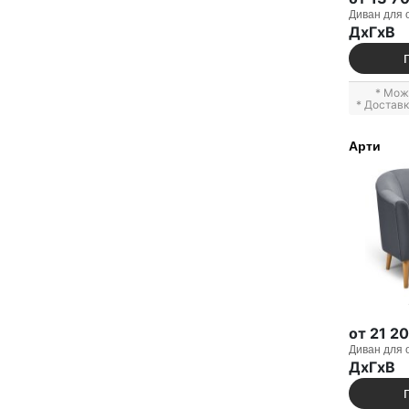
Диван для 
ДxГxВ
* Мож
* Достав
Арти
от 21 2
Диван для 
ДxГxВ