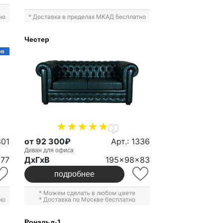
но
* Доставка в пределах МКАД бесплатно
Честер
ов
1
301
от 92 300₽
Арт.: 1336
Диван для офиса
x77
ДxГxВ
195x98x83
подробнее
* Можем сделать в любом цвете
но
* Доставка по Москве бесплатно
Рональд-1