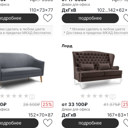
офиса
Диван для офиса
110x73x77
ДxГxВ
102...142x62
подробнее
подробнее
ем сделать в любом цвете
* Можем сделать в любом цвете
ка в пределах МКАД бесплатно
* Доставка в пределах МКАД бесплат
Лорд
0
0
00₽
25%
от 33 100₽
2
26 500₽
41 375₽
офиса
Диван для офиса
152x70x87
ДxГxВ
167x83x
подробнее
подробнее