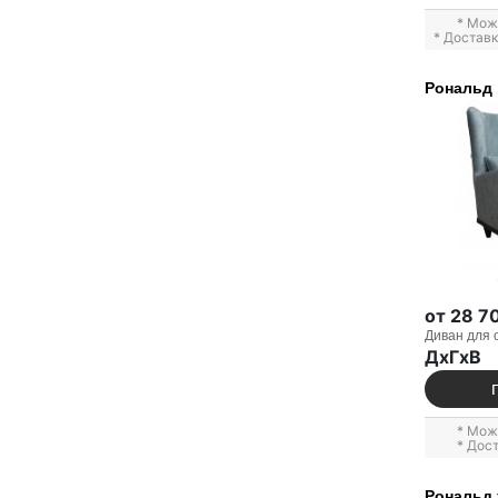
* Мож
* Достав
Рональд
от 28 7
Диван для 
ДxГxВ
* Мож
* Дос
Рональд