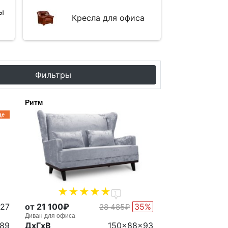
ы
Кресла для офиса
Фильтры
Ритм
де
1
427
от 21 100₽
35%
28 485₽
Диван для офиса
89
ДxГxВ
150x88x93