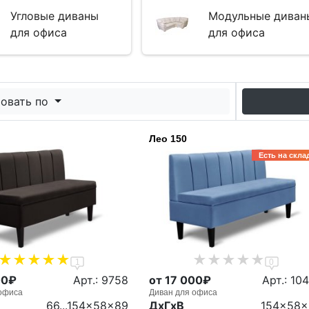
Угловые диваны
Модульные диван
для офиса
для офиса
овать по
Лео 150
Есть на скла
1
0
00₽
Арт.: 9758
от 17 000₽
Арт.: 10
офиса
Диван для офиса
66...154x58x89
ДxГxВ
154x58x