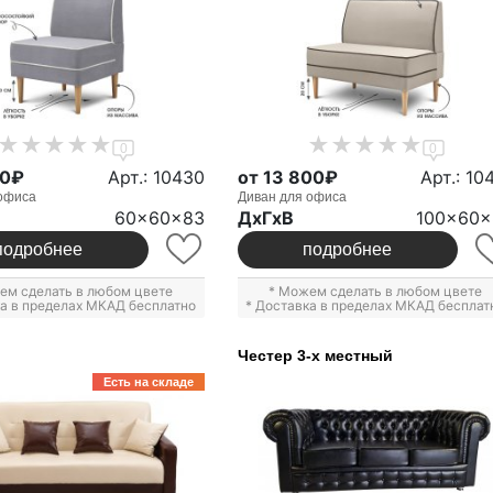
0
0
00₽
Арт.: 10430
от 13 800₽
Арт.: 10
офиса
Диван для офиса
60x60x83
ДxГxВ
100x60x
подробнее
подробнее
ем сделать в любом цвете
* Можем сделать в любом цвете
ка в пределах МКАД бесплатно
* Доставка в пределах МКАД бесплат
Честер 3-х местный
Есть на складе