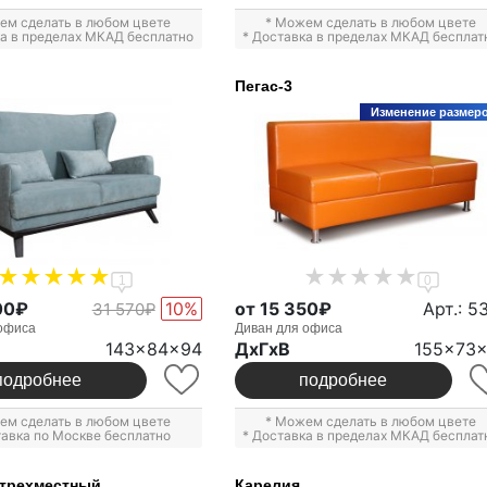
ем сделать в любом цвете
* Можем сделать в любом цвете
ка в пределах МКАД бесплатно
* Доставка в пределах МКАД бесплат
Пегас-3
Изменение размер
1
0
00₽
10%
от 15 350₽
Арт.: 5
31 570₽
офиса
Диван для офиса
143x84x94
ДxГxВ
155x73
подробнее
подробнее
ем сделать в любом цвете
* Можем сделать в любом цвете
тавка по Москве бесплатно
* Доставка в пределах МКАД бесплат
 трехместный
Карелия