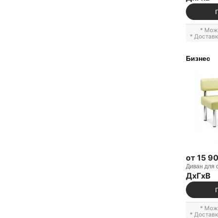
* Мож
* Достав
Бизнес
от 15 9
Диван для 
ДxГxВ
* Мож
* Достав