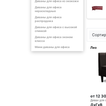
Диваны для офиса из экокожи
Диваны для офиса
нераскладные
Диваны для офиса
распродажа
Диваны для офиса с высокой
спинкой
Сортир
Диваны для офиса эконом
класса
Мини диваны для офиса
Лео
от 12 3
Диван для 
ДxГxВ