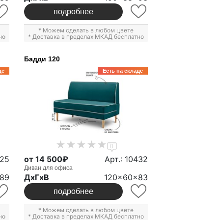
подробнее
* Можем сделать в любом цвете
но
* Доставка в пределах МКАД бесплатно
Бадди 120
де
Есть на складе
0
425
от 14 500₽
Арт.: 10432
Диван для офиса
89
ДxГxВ
120x60x83
подробнее
* Можем сделать в любом цвете
но
* Доставка в пределах МКАД бесплатно