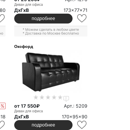
Диван для офиса
x80
ДxГxВ
173x77x71
подробнее
* Можем сделать в любом цвете
но
* Доставка по Москве бесплатно
Оксфорд
0
5%
от 17 550₽
Арт.: 5209
Диван для офиса
118
ДxГxВ
170x95x90
подробнее