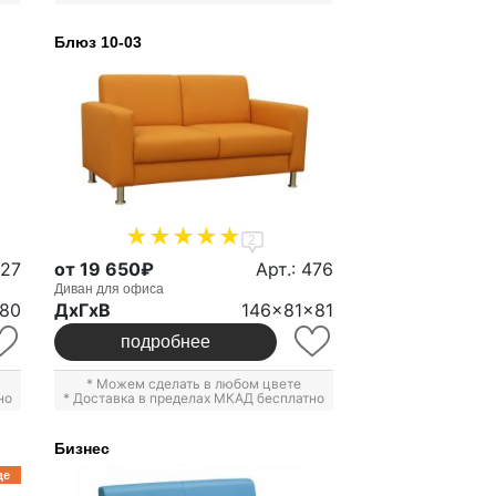
Блюз 10-03
2
327
от 19 650₽
Арт.: 476
Диван для офиса
x80
ДxГxВ
146x81x81
подробнее
* Можем сделать в любом цвете
но
* Доставка в пределах МКАД бесплатно
Бизнес
де