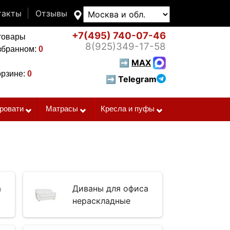
такты
Отзывы
+7(495)
740-07-46
товары
8(925)
349-17-58
збранном:
0
➡
MAX
орзине:
0
➡ Telegram
ровати
Матрасы
Кресла и пуфы
а
Диваны для офиса
нераскладные