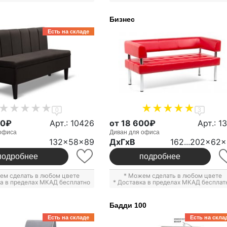
Бизнес
Есть на складе
0
3
00₽
Арт.: 10426
от 18 600₽
Арт.: 1
офиса
Диван для офиса
132x58x89
ДxГxВ
162...202x62
подробнее
подробнее
ем сделать в любом цвете
* Можем сделать в любом цвете
ка в пределах МКАД бесплатно
* Доставка в пределах МКАД бесплат
Бадди 100
Есть на складе
Есть на скла