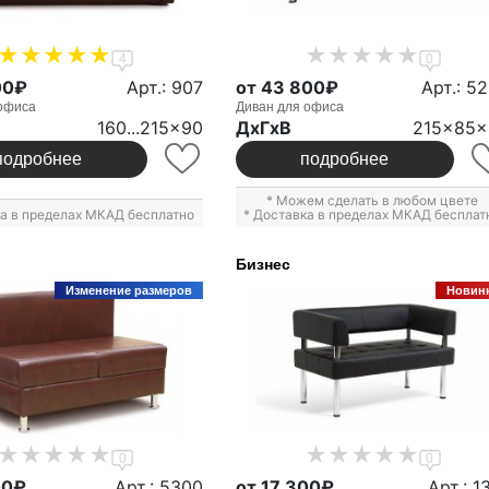
4
0
00₽
Арт.: 907
от 43 800₽
Арт.: 5
офиса
Диван для офиса
160...215x90
ДxГxВ
215x85x
подробнее
подробнее
* Можем сделать в любом цвете
ка в пределах МКАД бесплатно
* Доставка в пределах МКАД бесплат
Бизнес
Изменение размеров
Новин
0
0
00₽
Арт.: 5300
от 17 300₽
Арт.: 1