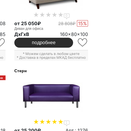
0
208
от 25 050₽
15%
28 808₽
Диван для офиса
85
ДxГxВ
160x80x100
подробнее
* Можем сделать в любом цвете
но
* Доставка в пределах МКАД бесплатно
Стерн
ка
1
318
от 25 200₽
Арт.: 1276