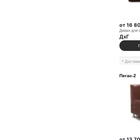
от 16 8
Диван для 
ДxГ
* Достав
Пегас-2
от 13 7