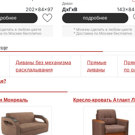
Диван
202x84x97
ДxГxВ
143x84
дробнее
подробнее
сделать в любом цвете
* Можем сделать в любом цвете
ка по Москве бесплатно
* Доставка по Москве бесплатно
еще
Диваны без механизма
Прямые
Пря
раскладывания
диваны
по р
це?
н Монреаль
Кресло-кровать Атлант 