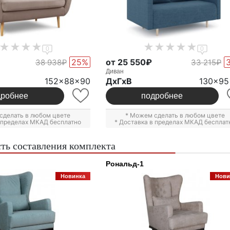
0
0
25%
от 25 550₽
38 938₽
33 215₽
Диван
152x88x90
ДxГxВ
130x95
дробнее
подробнее
сделать в любом цвете
* Можем сделать в любом цвете
в пределах МКАД бесплатно
* Доставка в пределах МКАД бесплат
ть составления комплекта
Рональд-1
Новинка
Нови