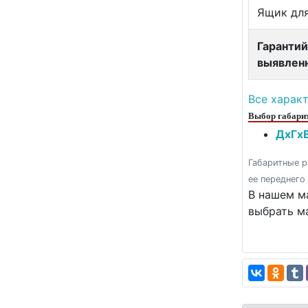
Ящик для
Гарантий
выявлен
Все харак
Выбор габарит
ДxГxВ
Габаритные р
ее переднего
В нашем ма
выбрать м