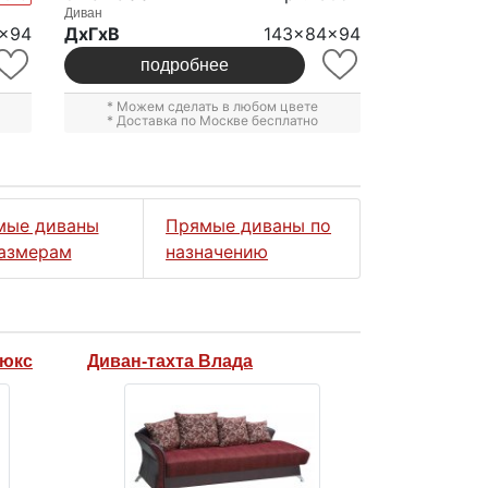
Диван
x94
ДxГxВ
143x84x94
подробнее
* Можем сделать в любом цвете
* Доставка по Москве бесплатно
мые диваны
Прямые диваны по
азмерам
назначению
Люкс
Диван-тахта Влада