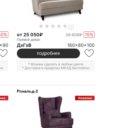
0
30%
от 25 050₽
15%
28 808₽
Прямой диван
x90
ДxГxВ
160x80x100
подробнее
* Можем сделать в любом цвете
но
* Доставка в пределах МКАД бесплатно
Рональд-2
нка
Новинка