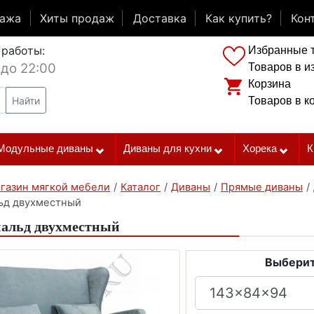
дажа
Хиты продаж
Доставка
Как купить?
Кон
 работы:
Избранные 
 до 22:00
Товаров в и
Корзина
Найти
Товаров в к
Модульные диваны
Диваны для кухни
Хорека
К
газин мягкой мебели
/
Каталог
/
Диваны
/
Прямые диваны
/
ьд двухместный
нальд двухместный
Выберит