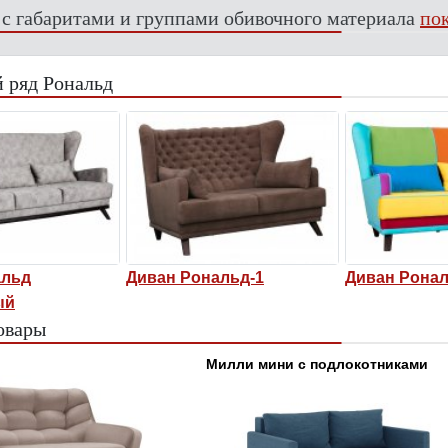
 с габаритами и группами обивочного материала
пок
 ряд Рональд
альд
Диван Рональд-1
Диван Ронал
ый
овары
Милли мини с подлокотниками