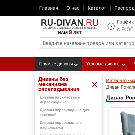
Главная
О нас
Каталог
Распро
График
с 9:00
9
НАМ
ЛЕТ
Прямые диваны
Угловые диваны
Диваны без
Интернет-ма
механизма
Диван Ронал
раскладывания
Диван Ро
Диваны двухместные
нераскладные
Диваны нераскладные для
гостиной
Диваны нераскладные
распродажа