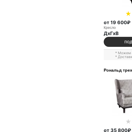
от 19 600₽
Кресло
ДxГxВ
по
* Можем 
* Достав
Рональд тре
от 35 800₽