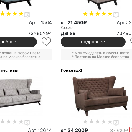
10
1
Арт.: 1564
от 21 450₽
Арт.: 
Кресло
73x90x94
ДxГxВ
73x90
дробнее
подробнее
сделать в любом цвете
* Можем сделать в любом цвете
ка по Москве бесплатно
* Доставка по Москве бесплатно
хместный
Рональд-1
0
0
Арт.: 2644
от 34 200₽
37 620₽