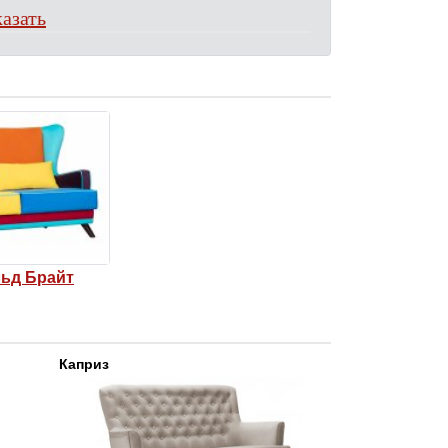
азать
ьд Брайт
Каприз