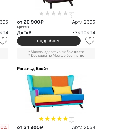
0
2395
от 20 900₽
Арт.: 2396
Кресло
x94
ДxГxВ
73x90x94
подробнее
* Можем сделать в любом цвете
* Доставка по Москве бесплатно
Рональд Брайт
1
10%
от 31 300₽
Арт.: 3054