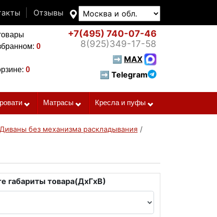
такты
Отзывы
+7(495)
740-07-46
товары
8(925)
349-17-58
збранном:
0
➡
MAX
орзине:
0
➡ Telegram
ровати
Матрасы
Кресла и пуфы
Диваны без механизма раскладывания
/
е габариты товара(ДxГxВ)