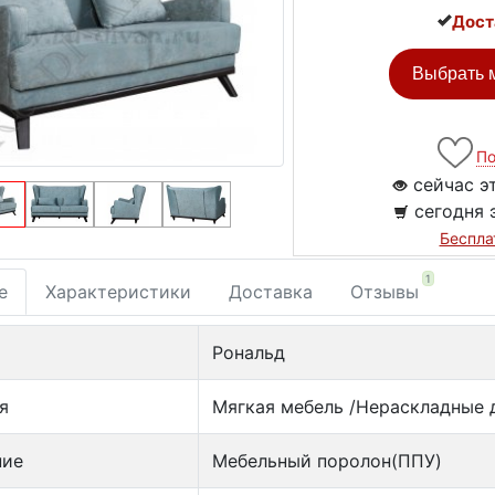
Дост
Выбрать м
По
сейчас э
сегодня 
Беспла
1
е
Характеристики
Доставка
Отзывы
Рональд
я
Мягкая мебель /Нераскладные 
ние
Мебельный поролон(ППУ)