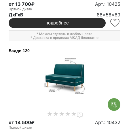
от 13 700₽
Арт.: 10425
Прямой диван
ДxГxВ
88x58x89
подробнее
* Можем сделать в любом цвете
* Доставка в пределах МКАД бесплатно
Бадди 120
0
от 14 500₽
Арт.: 10432
Прямой диван