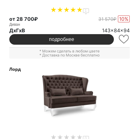
1
от 28 700₽
10%
31 570₽
Диван
ДxГxВ
143x84x94
подробнее
* Можем сделать в любом цвете
* Доставка по Москве бесплатно
Лорд
0