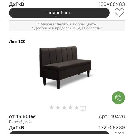
ДxГxВ
120x60x83
подробнее
* Можем сделать в любом цвете
* Доставка в пределах МКАД бесплатно
Лео 130
0
от 15 500₽
Арт.: 10426
Прямой диван
ДxГxВ
132x58x89