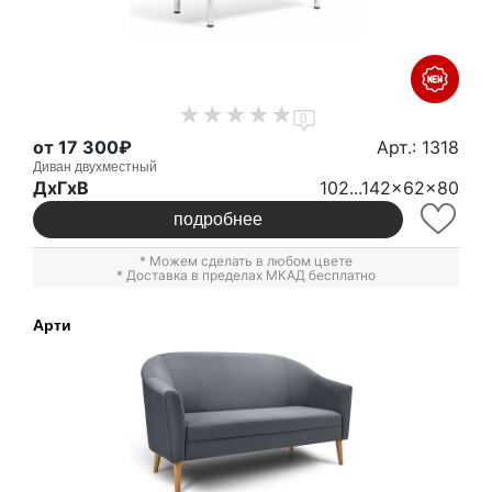
0
от 17 300₽
Арт.: 1318
Диван двухместный
ДxГxВ
102...142x62x80
подробнее
* Можем сделать в любом цвете
* Доставка в пределах МКАД бесплатно
Арти