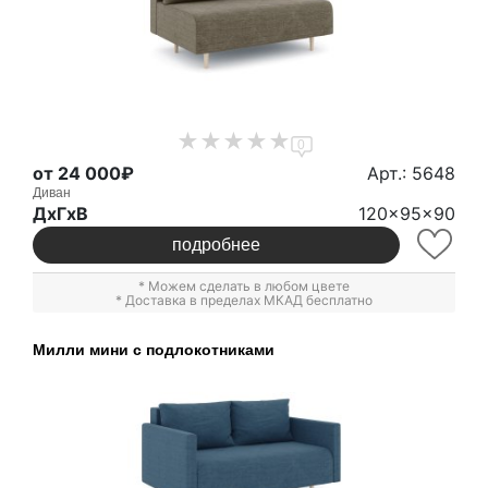
0
от 24 000₽
Арт.: 5648
Диван
ДxГxВ
120x95x90
подробнее
* Можем сделать в любом цвете
* Доставка в пределах МКАД бесплатно
Милли мини с подлокотниками