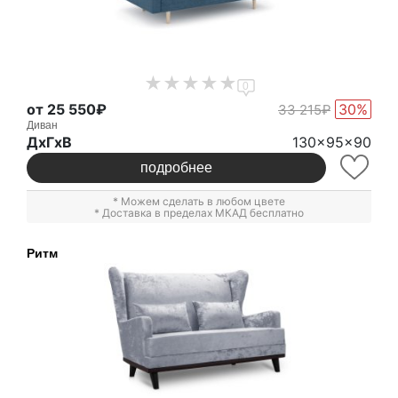
0
от 25 550₽
30%
33 215₽
Диван
ДxГxВ
130x95x90
подробнее
* Можем сделать в любом цвете
* Доставка в пределах МКАД бесплатно
Ритм