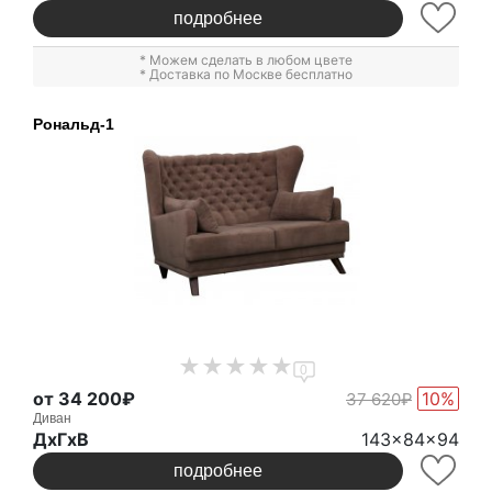
подробнее
* Можем сделать в любом цвете
* Доставка по Москве бесплатно
Рональд-1
0
от 34 200₽
10%
37 620₽
Диван
ДxГxВ
143x84x94
подробнее