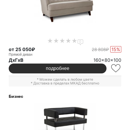
0
от 25 050₽
15%
28 808₽
Прямой диван
ДxГxВ
160x80x100
подробнее
* Можем сделать в любом цвете
* Доставка в пределах МКАД бесплатно
Бизнес