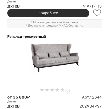
Диван
ДxГxВ
141x71x115
подробнее
* Можем сделать в любом цвете
* Доставка в пределах МКАД бесплатно
Рональд трехместный
0
от 35 800₽
Арт.: 2644
Диван
ДxГxВ
202x84x97