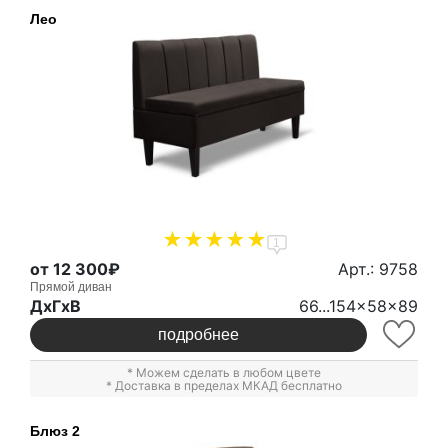
Лео
1
от 12 300₽
Арт.: 9758
Прямой диван
ДxГxВ
66...154x58x89
подробнее
* Можем сделать в любом цвете
* Доставка в пределах МКАД бесплатно
Блюз 2