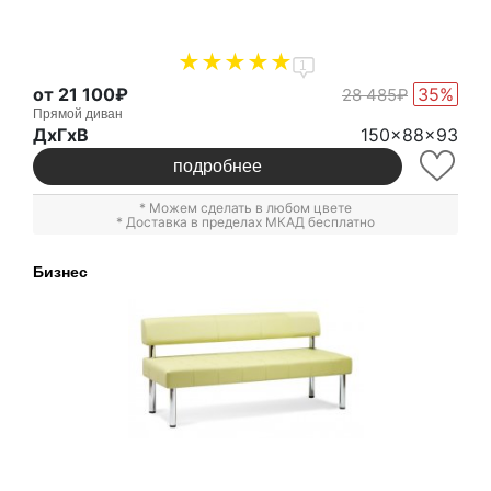
1
от 21 100₽
35%
28 485₽
Прямой диван
ДxГxВ
150x88x93
подробнее
* Можем сделать в любом цвете
* Доставка в пределах МКАД бесплатно
Бизнес