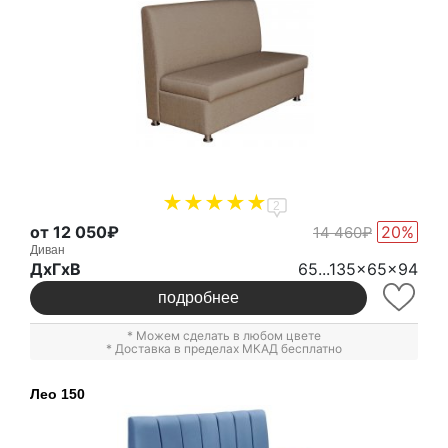
2
от 12 050₽
20%
14 460₽
Диван
ДxГxВ
65...135x65x94
подробнее
* Можем сделать в любом цвете
* Доставка в пределах МКАД бесплатно
Лео 150