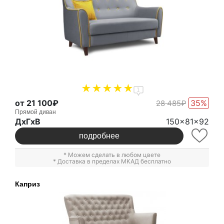
1
от 21 100₽
35%
28 485₽
Прямой диван
ДxГxВ
150x81x92
подробнее
* Можем сделать в любом цвете
* Доставка в пределах МКАД бесплатно
Каприз