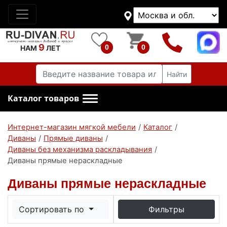
9
0
0
НАМ
ЛЕТ
Найти
Каталог товаров
Интернет-магазин мягкой мебели
/
Каталог
/
Диваны
/
Прямые диваны
/
Диваны без механизма раскладывания
/
Диваны прямые нераскладные
Диваны прямые нераскладные
Сортировать по
Фильтры