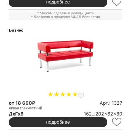
подробнее
* Можем сделать в любом цвете
* Доставка в пределах МКАД бесплатно
Бизнес
3
от 18 600₽
Арт.: 1327
Диван трехместный
ДxГxВ
162...202x62x80
подробнее