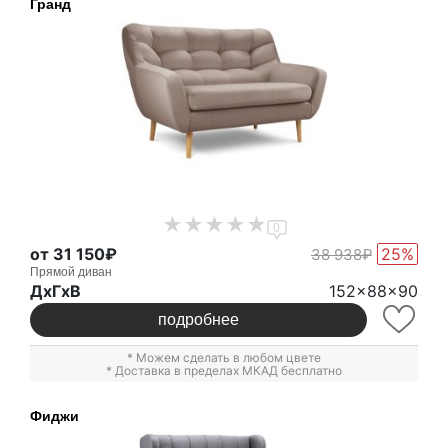
Гранд
0
от 31 150₽
25%
38 938₽
Прямой диван
ДxГxВ
152x88x90
подробнее
* Можем сделать в любом цвете
* Доставка в пределах МКАД бесплатно
Фиджи