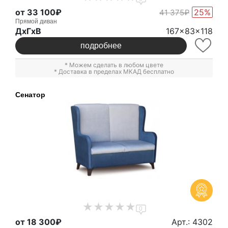
от 33 100₽
25%
41 375₽
Прямой диван
ДxГxВ
167x83x118
подробнее
* Можем сделать в любом цвете
* Доставка в пределах МКАД бесплатно
Сенатор
0
от 18 300₽
Арт.: 4302