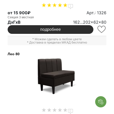
1
от 15 900₽
Арт.: 1326
Секция 3 местная
ДxГxВ
162...202x62x80
подробнее
* Можем сделать в любом цвете
* Доставка в пределах МКАД бесплатно
Лео 80
0