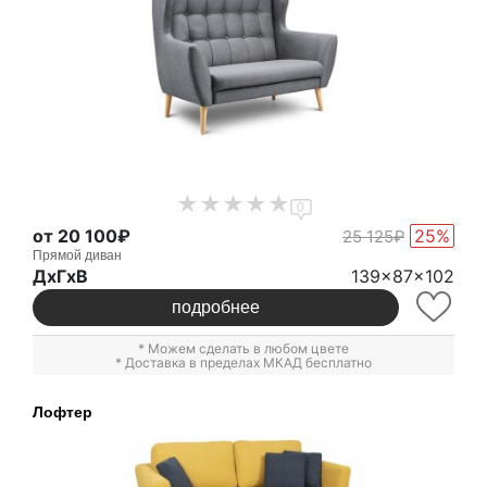
0
от 20 100₽
25%
25 125₽
Прямой диван
ДxГxВ
139x87x102
подробнее
* Можем сделать в любом цвете
* Доставка в пределах МКАД бесплатно
Лофтер