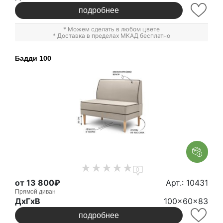
подробнее
* Можем сделать в любом цвете
* Доставка в пределах МКАД бесплатно
Бадди 100
0
от 13 800₽
Арт.: 10431
Прямой диван
ДxГxВ
100x60x83
подробнее