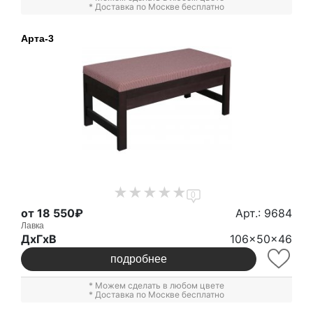
* Доставка по Москве бесплатно
Арта-3
0
от 18 550₽
Арт.: 9684
Лавка
ДxГxВ
106x50x46
подробнее
* Можем сделать в любом цвете
* Доставка по Москве бесплатно