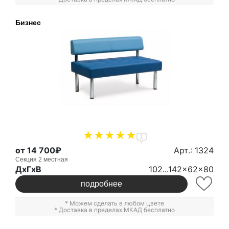
Бизнес
1
от 14 700₽
Арт.: 1324
Секция 2 местная
ДxГxВ
102...142x62x80
подробнее
* Можем сделать в любом цвете
* Доставка в пределах МКАД бесплатно