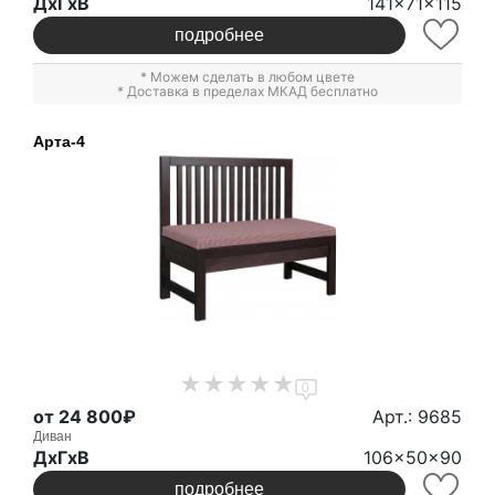
ДxГxВ
141x71x115
подробнее
* Можем сделать в любом цвете
* Доставка в пределах МКАД бесплатно
Арта-4
0
от 24 800₽
Арт.: 9685
Диван
ДxГxВ
106x50x90
подробнее