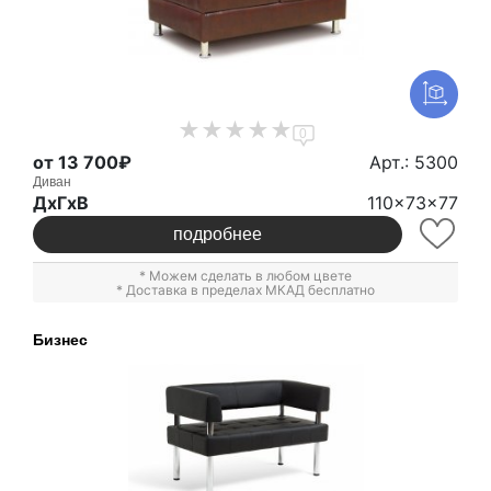
0
от 13 700₽
Арт.: 5300
Диван
ДxГxВ
110x73x77
подробнее
* Можем сделать в любом цвете
* Доставка в пределах МКАД бесплатно
Бизнес