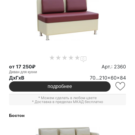
0
от 17 250₽
Арт.: 2360
Диван для кухни
ДxГxВ
70...210x60x84
подробнее
* Можем сделать в любом цвете
* Доставка в пределах МКАД бесплатно
Бостон