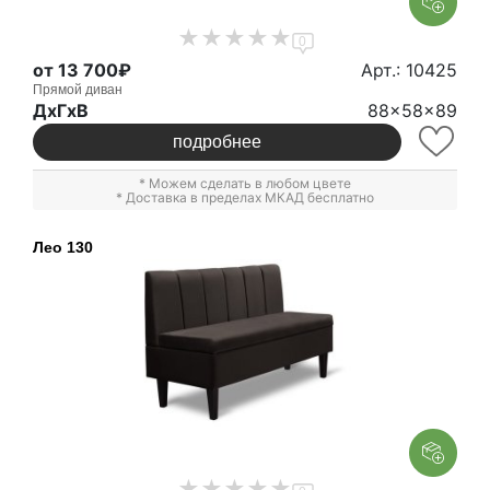
0
от 13 700₽
Арт.: 10425
Прямой диван
ДxГxВ
88x58x89
подробнее
* Можем сделать в любом цвете
* Доставка в пределах МКАД бесплатно
Лео 130