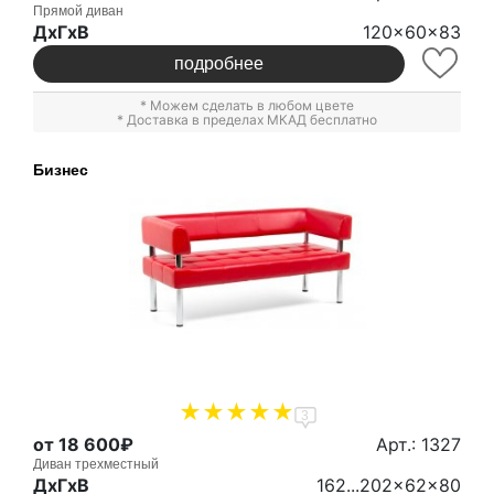
Прямой диван
ДxГxВ
120x60x83
подробнее
* Можем сделать в любом цвете
* Доставка в пределах МКАД бесплатно
Бизнес
3
от 18 600₽
Арт.: 1327
Диван трехместный
ДxГxВ
162...202x62x80