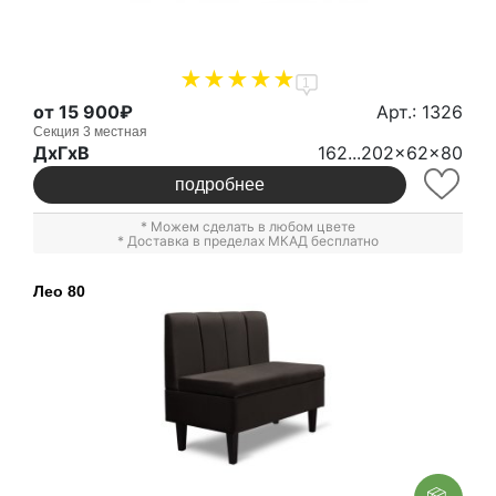
1
от 15 900₽
Арт.: 1326
Секция 3 местная
ДxГxВ
162...202x62x80
подробнее
* Можем сделать в любом цвете
* Доставка в пределах МКАД бесплатно
Лео 80