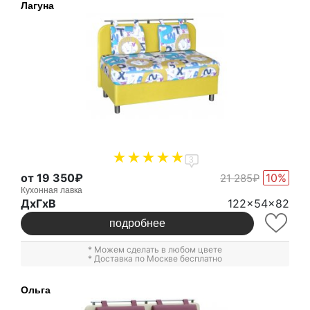
Лагуна
3
от 19 350₽
10%
21 285₽
Кухонная лавка
ДxГxВ
122x54x82
подробнее
* Можем сделать в любом цвете
* Доставка по Москве бесплатно
Ольга