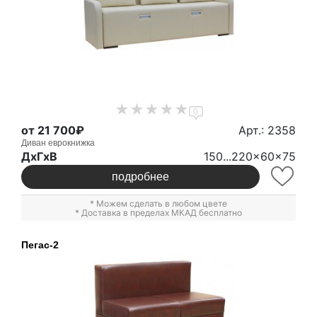
0
от 21 700₽
Арт.: 2358
Диван еврокнижка
ДxГxВ
150...220x60x75
подробнее
* Можем сделать в любом цвете
* Доставка в пределах МКАД бесплатно
Пегас-2