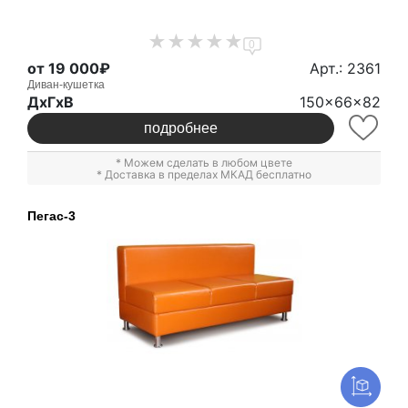
0
от 19 000₽
Арт.: 2361
Диван-кушетка
ДxГxВ
150x66x82
подробнее
* Можем сделать в любом цвете
* Доставка в пределах МКАД бесплатно
Пегас-3