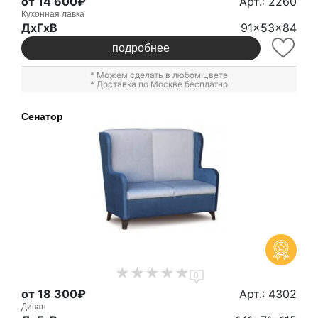
от 14 600₽
Арт.: 2260
Кухонная лавка
ДxГxВ
91x53x84
подробнее
* Можем сделать в любом цвете
* Доставка по Москве бесплатно
Сенатор
0
от 18 300₽
Арт.: 4302
Диван