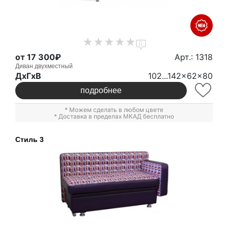
0
от 17 300₽
Арт.: 1318
Диван двухместный
ДxГxВ
102...142x62x80
подробнее
* Можем сделать в любом цвете
* Доставка в пределах МКАД бесплатно
Стиль 3