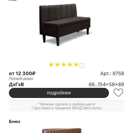
1
от 12 300₽
Арт.: 9758
Прямой диван
ДxГxВ
66...154x58x89
подробнее
* Можем сделать в любом цвете
* Доставка в пределах МКАД бесплатно
Блюз