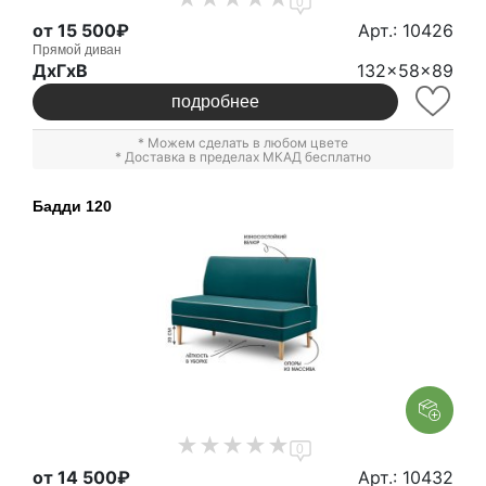
0
от 15 500₽
Арт.: 10426
Прямой диван
ДxГxВ
132x58x89
подробнее
* Можем сделать в любом цвете
* Доставка в пределах МКАД бесплатно
Бадди 120
0
от 14 500₽
Арт.: 10432