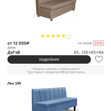
2
от 12 050₽
20%
14 460₽
Диван
ДxГxВ
65...135x65x94
подробнее
* Можем сделать в любом цвете
* Доставка в пределах МКАД бесплатно
Лео 150