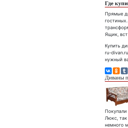
Где куп
Прямые ди
гостиных.
трансформ
Ящик, вст
Купить ди
ru-divan.
нужный ва
Диваны п
Покупали 
Люкс, так
немного м