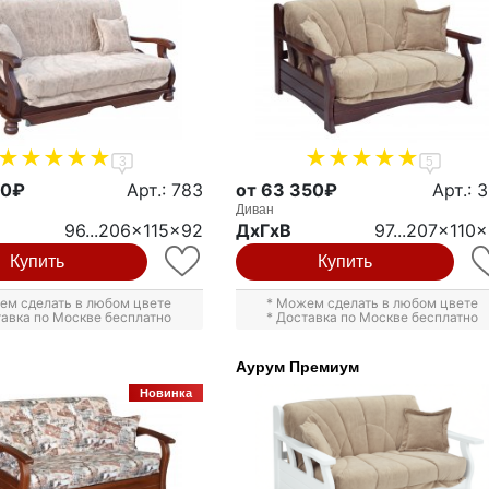
3
5
50₽
Арт.: 783
от 63 350₽
Арт.: 
Диван
96...206x115x92
ДxГxВ
97...207x110
Купить
Купить
ем сделать в любом цвете
* Можем сделать в любом цвете
тавка по Москве бесплатно
* Доставка по Москве бесплатно
Аурум Премиум
Новинка