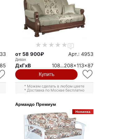
0
333
от 58 900₽
Арт.: 4953
Диван
x85
ДxГxВ
108...208x113x87
Купить
* Можем сделать в любом цвете
* Доставка по Москве бесплатно
Армандо Премиум
Новинка