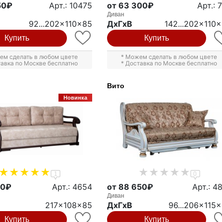
50₽
Арт.: 10475
от 63 300₽
Арт.: 
Диван
92...202x110x85
ДxГxВ
142...202x110
Купить
Купить
ем сделать в любом цвете
* Можем сделать в любом цвете
тавка по Москве бесплатно
* Доставка по Москве бесплатно
Вито
Новинка
1
0
00₽
Арт.: 4654
от 88 650₽
Арт.: 4
Диван
217x108x85
ДxГxВ
96...206x115
Купить
Купить