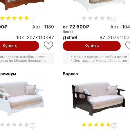
5
0
00₽
Арт.: 1180
от 72 600₽
Арт.: 10
Диван
107...207x110x87
ДxГxВ
97...207x110
Купить
Купить
ем сделать в любом цвете
* Можем сделать в любом цвете
тавка по Москве бесплатно
* Доставка по Москве бесплатно
Премиум
Борнео
0
2