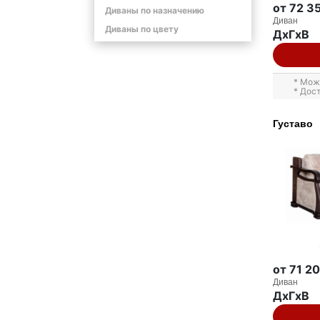
от 72 3
Диваны по назначению
Диван
Диваны по цвету
ДxГxВ
* Мож
* Дос
Густаво
от 71 2
Диван
ДxГxВ