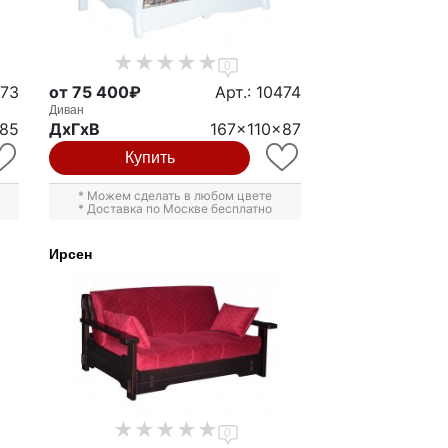
0
473
от 75 400₽
Арт.: 10474
Диван
x85
ДxГxВ
167x110x87
Купить
* Можем сделать в любом цвете
* Доставка по Москве бесплатно
Ирсен
0