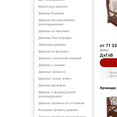
Выкатные диваны
Диваны Книжки
Диваны без механизма
раскладывания
Диваны из массива
Диваны Пантографы
Офисные диваны
от 71 3
Диван
Диваны из фанеры
ДxГxВ
Диваны с высокой спинкой
Диваны с ушами
Диваны-кровати
* Мож
* Дос
Диваны «клик-кляк»
Диваны Дельфин
Армандо
Диваны с французской
раскладушкой
Диваны прямые со столиком
Большие прямые диваны
Диваны прямые двуспальные