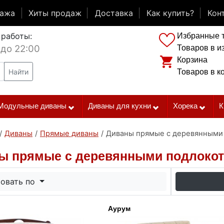
дажа
Хиты продаж
Доставка
Как купить?
Кон
 работы:
Избранные 
 до 22:00
Товаров в и
Корзина
Найти
Товаров в к
Модульные диваны
Диваны для кухни
Хорека
К
/
Диваны
/
Прямые диваны
/
Диваны прямые с деревянными
ы прямые с деревянными подлоко
овать по
Аурум