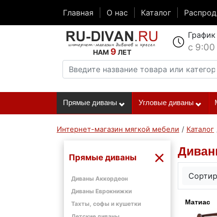
Главная
О нас
Каталог
Распро
График
с 9:00
9
НАМ
ЛЕТ
Прямые диваны
Угловые диваны
Интернет-магазин мягкой мебели
/
Каталог
Диван
Прямые диваны
Сортир
Диваны Аккордеон
Диваны Еврокнижки
Матиас
Тахты, софы и кушетки
Детские диваны