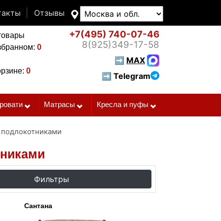
такты
Отзывы
+7(495)
740-07-46
товары
8(925)
349-17-58
збранном:
0
➡
MAX
орзине:
0
➡ Telegram
ровати
Матрасы
Кресла и пуфы
 подлокотниками
тниками
Фильтры
Сантана