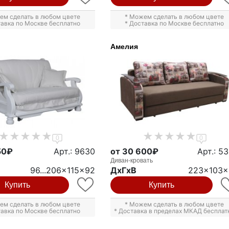
ем сделать в любом цвете
* Можем сделать в любом цвете
тавка по Москве бесплатно
* Доставка по Москве бесплатно
Амелия
0
0
50₽
Арт.: 9630
от 30 600₽
Арт.: 5
Диван-кровать
96...206x115x92
ДxГxВ
223x103x
Купить
Купить
ем сделать в любом цвете
* Можем сделать в любом цвете
тавка по Москве бесплатно
* Доставка в пределах МКАД бесплат