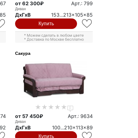
767
от 62 300₽
Арт.: 799
Диван
x85
ДxГxВ
153...213x105x85
Купить
* Можем сделать в любом цвете
* Доставка по Москве бесплатно
Сакура
0
874
от 57 450₽
Арт.: 9634
Диван
x92
ДxГxВ
100...210x113x89
Купить