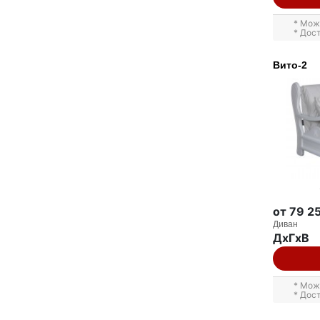
* Мож
* Дос
Вито-2
от 79 2
Диван
ДxГxВ
* Мож
* Дос