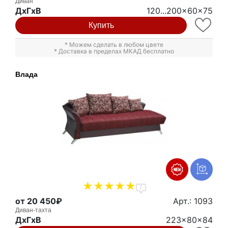
Диван
ДxГxВ
120...200x60x75
Купить
* Можем сделать в любом цвете
* Доставка в пределах МКАД бесплатно
Влада
7
от 20 450₽
Арт.: 1093
Диван-тахта
ДxГxВ
223x80x84