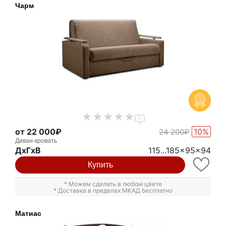
Чарм
0
от 22 000₽
10%
24 200₽
Диван-кровать
ДxГxВ
115...185x95x94
Купить
* Можем сделать в любом цвете
* Доставка в пределах МКАД бесплатно
Матиас