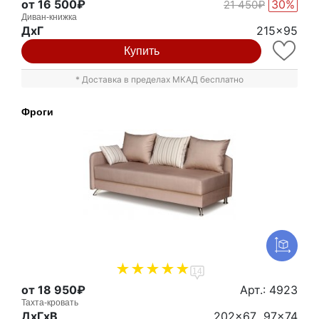
от 16 500₽
30%
21 450₽
Диван-книжка
ДxГ
215x95
Купить
* Доставка в пределах МКАД бесплатно
Фроги
14
от 18 950₽
Арт.: 4923
Тахта-кровать
ДxГxВ
202x67...97x74