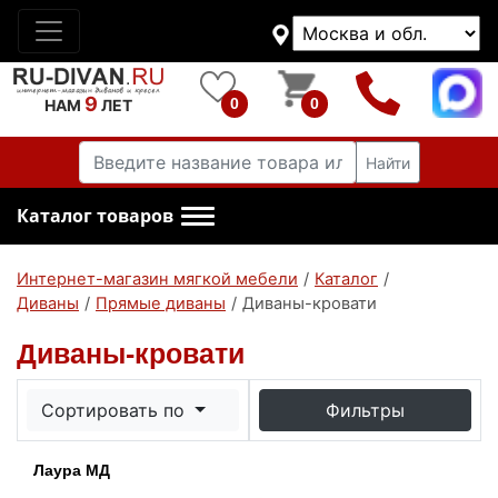
9
0
0
НАМ
ЛЕТ
Найти
Каталог товаров
Интернет-магазин мягкой мебели
/
Каталог
/
Диваны
/
Прямые диваны
/
Диваны-кровати
Диваны-кровати
Сортировать по
Фильтры
Лаура МД