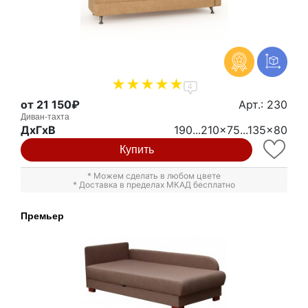
4
от 21 150₽
Арт.: 230
Диван-тахта
ДxГxВ
190...210x75...135x80
Купить
* Можем сделать в любом цвете
* Доставка в пределах МКАД бесплатно
Премьер