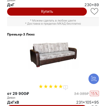
Диван
ДxГ
230x89
Купить
* Можем сделать в любом цвете
* Доставка в пределах МКАД бесплатно
Премьер-3 Люкс
3
от 29 900₽
15%
34 385₽
Диван
ДxГxВ
231x105x95