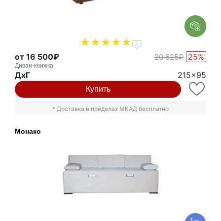
2
от 16 500₽
25%
20 625₽
Диван-книжка
ДxГ
215x95
Купить
* Доставка в пределах МКАД бесплатно
Монако