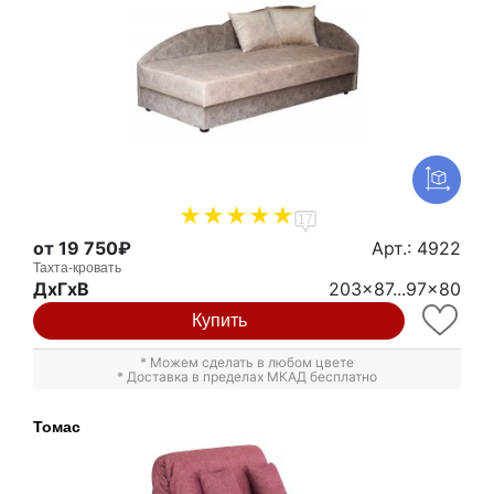
17
от 19 750₽
Арт.: 4922
Тахта-кровать
ДxГxВ
203x87...97x80
Купить
* Можем сделать в любом цвете
* Доставка в пределах МКАД бесплатно
Томас