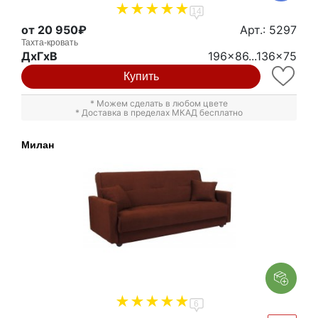
14
от 20 950₽
Арт.: 5297
Тахта-кровать
ДxГxВ
196x86...136x75
Купить
* Можем сделать в любом цвете
* Доставка в пределах МКАД бесплатно
Милан
6