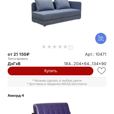
0
от 21 150₽
Арт.: 10471
Тахта-кровать
ДxГxВ
184...204x64...134x90
Купить
* Можем сделать в любом цвете
* Доставка в пределах МКАД бесплатно
Аккорд-4