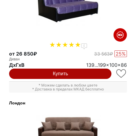
4
от 26 850₽
25%
33 563₽
Диван
ДxГxВ
139...199x100x86
Купить
* Можем сделать в любом цвете
* Доставка в пределах МКАД бесплатно
Лондон