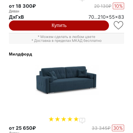
от 18 300₽
10%
20 130₽
Диван
ДxГxВ
70...210x55x83
Купить
* Можем сделать в любом цвете
* Доставка в пределах МКАД бесплатно
Милдфорд
7
от 25 650₽
30%
33 345₽