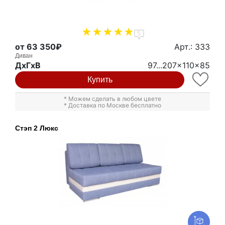
5
от 63 350₽
Арт.: 333
Диван
ДxГxВ
97...207x110x85
Купить
* Можем сделать в любом цвете
* Доставка по Москве бесплатно
Стэп 2 Люкс