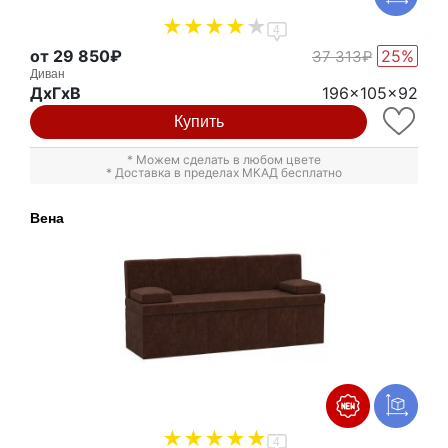
4
от 29 850₽
25%
37 313₽
Диван
ДxГxВ
196x105x92
Купить
* Можем сделать в любом цвете
* Доставка в пределах МКАД бесплатно
Вена
4