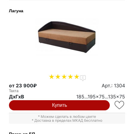
Лагуна
4
от 23 900₽
Арт.: 1304
Тахта
ДxГxВ
185...195x75...135x75
Купить
* Можем сделать в любом цвете
* Доставка в пределах МКАД бесплатно
Премьер БП