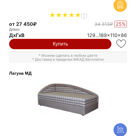
9
от 27 450₽
25%
34 313₽
Диван
ДxГxВ
129...189x110x86
Купить
* Можем сделать в любом цвете
* Доставка в пределах МКАД бесплатно
Лагуна МД