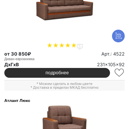
5
от 30 850₽
Арт.: 4522
Диван-еврокнижка
ДxГxВ
231x105x92
подробнее
* Можем сделать в любом цвете
* Доставка в пределах МКАД бесплатно
Атлант Люкс