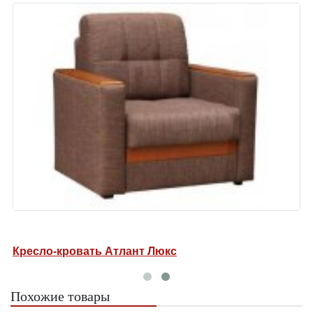
н-еврокнижка Атлант Люкс
Кресло-к
Похожие товары