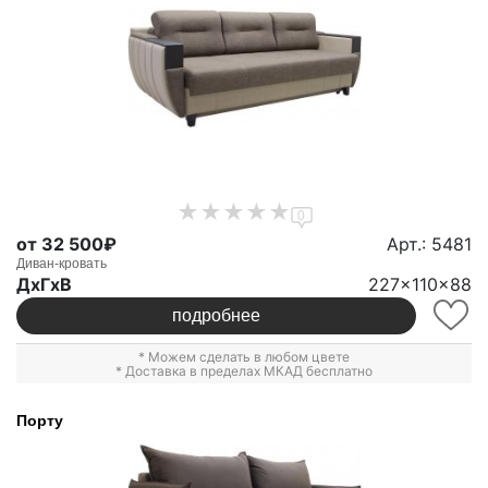
0
от 32 500₽
Арт.: 5481
Диван-кровать
ДxГxВ
227x110x88
подробнее
* Можем сделать в любом цвете
* Доставка в пределах МКАД бесплатно
Порту