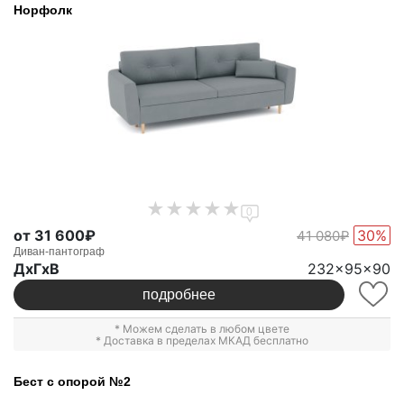
Норфолк
0
от 31 600₽
30%
41 080₽
Диван-пантограф
ДxГxВ
232x95x90
подробнее
* Можем сделать в любом цвете
* Доставка в пределах МКАД бесплатно
Бест с опорой №2