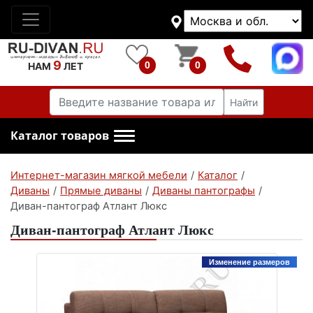
9
0
0
НАМ
ЛЕТ
Найти
Каталог товаров
Интернет-магазин мягкой мебели
/
Каталог
/
Диваны
/
Прямые диваны
/
Диваны пантографы
/
Диван-пантограф Атлант Люкс
Диван-пантограф Атлант Люкс
Изменение размеров