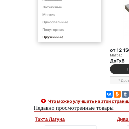
Латексные
Мягкие
Односпальные
Полуторные
Пружинные
от 12 1
Матрас
ДxГxВ
* Дос
Что можно улучшить на этой страни
Недавно просмотренные товары
Тахта Лагуна
Дива