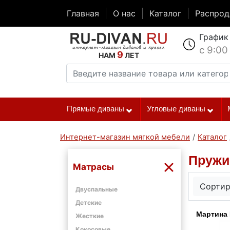
Главная
О нас
Каталог
Распро
График
с 9:00
9
НАМ
ЛЕТ
Прямые диваны
Угловые диваны
Интернет-магазин мягкой мебели
/
Каталог
Пружи
Матрасы
Сортир
Двуспальные
Детские
Мартина
Жесткие
Кокосовые