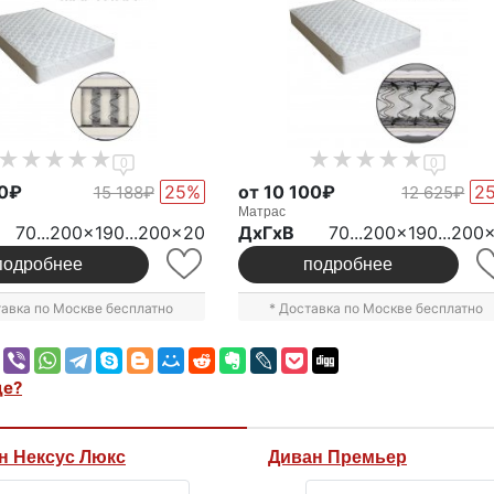
0
0
50₽
25%
от 10 100₽
2
15 188₽
12 625₽
Матрас
70...200x190...200x20
ДxГxВ
70...200x190...200
подробнее
подробнее
тавка по Москве бесплатно
* Доставка по Москве бесплатно
це?
н Нексус Люкс
Диван Премьер