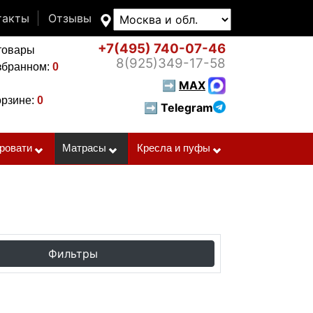
такты
Отзывы
+7(495)
740-07-46
товары
8(925)
349-17-58
збранном:
0
➡
MAX
орзине:
0
➡ Telegram
ровати
Матрасы
Кресла и пуфы
Фильтры