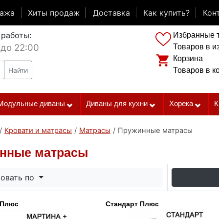
дажа
Хиты продаж
Доставка
Как купить?
Кон
 работы:
Избранные 
 до 22:00
Товаров в и
Корзина
Найти
Товаров в к
Модульные диваны
Диваны для кухни
Хорека
К
/
Кровати и матрасы
/
Матрасы
/
Пружинные матрасы
нные матрасы
овать по
 Плюс
Стандарт Плюс