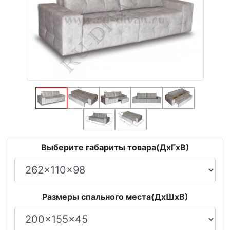
Выберите габариты товара(ДxГxВ)
Размеры спального места(ДxШxВ)