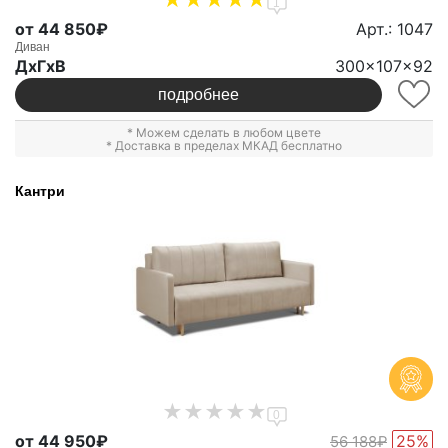
1
от 44 850₽
Арт.: 1047
Диван
ДxГxВ
300x107x92
подробнее
* Можем сделать в любом цвете
* Доставка в пределах МКАД бесплатно
Кантри
0
от 44 950₽
25%
56 188₽