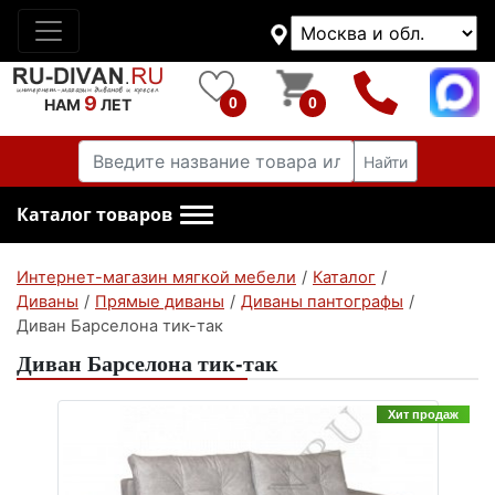
9
0
0
НАМ
ЛЕТ
Найти
Каталог товаров
Интернет-магазин мягкой мебели
/
Каталог
/
Диваны
/
Прямые диваны
/
Диваны пантографы
/
Диван Барселона тик-так
Диван Барселона тик-так
Хит продаж