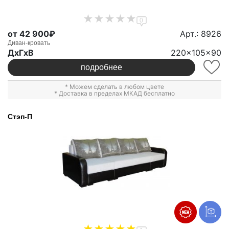
0
от 42 900₽
Арт.: 8926
Диван-кровать
ДxГxВ
220x105x90
подробнее
* Можем сделать в любом цвете
* Доставка в пределах МКАД бесплатно
Стэп-П