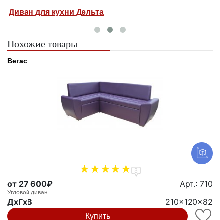
Диван для кухни Дельта
У
Похожие товары
Вегас
3
от 27 600₽
Арт.: 710
Угловой диван
ДxГxВ
210x120x82
Купить