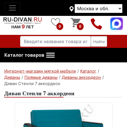
9
0
0
НАМ
ЛЕТ
Найти
Каталог товаров
Интернет-магазин мягкой мебели
/
Каталог
/
Диваны
/
Прямые диваны
/
Диваны аккордеон
/
Диван Стенли 7 аккордеон
Диван Стенли 7 аккордеон