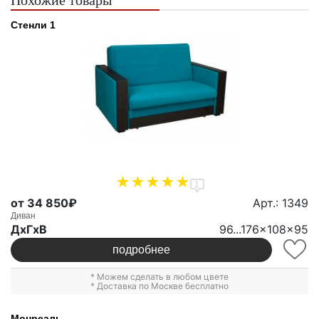
Стенли 1
1
от 34 850₽
Арт.: 1349
Диван
ДxГxВ
96...176x108x95
подробнее
* Можем сделать в любом цвете
* Доставка по Москве бесплатно
Монреаль