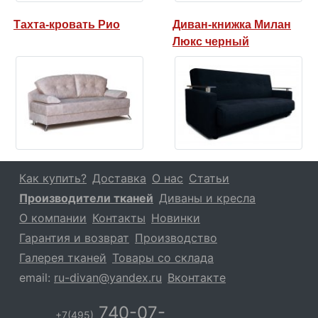
Тахта-кровать Рио
Диван-книжка Милан
Люкс черный
Как купить?
Доставка
О нас
Статьи
Производители тканей
Диваны и кресла
О компании
Контакты
Новинки
Гарантия и возврат
Производство
Галерея тканей
Товары со склада
email:
ru-divan@yandex.ru
Вконтакте
740-07-
+7(495)