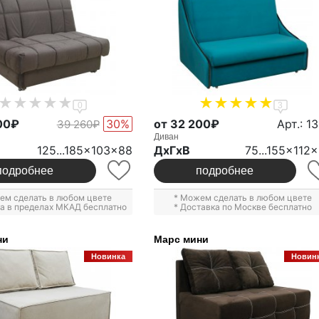
0
3
00₽
30%
от 32 200₽
Арт.: 1
39 260₽
Диван
125...185x103x88
ДxГxВ
75...155x112
подробнее
подробнее
ем сделать в любом цвете
* Можем сделать в любом цвете
ка в пределах МКАД бесплатно
* Доставка по Москве бесплатно
ни
Марс мини
Новинка
Новин