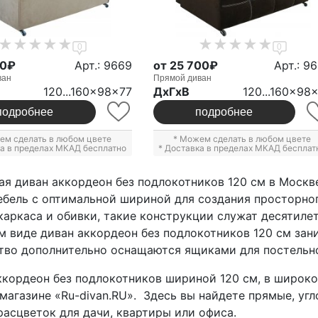
0
0
50₽
Арт.: 9669
от 25 700₽
Арт.: 9
ван
Прямой диван
120...160x98x77
ДxГxВ
120...160x98
подробнее
подробнее
ем сделать в любом цвете
* Можем сделать в любом цвете
ка в пределах МКАД бесплатно
* Доставка в пределах МКАД бесплат
я диван аккордеон без подлокотников 120 см в Москв
бель с оптимальной шириной для создания просторног
каркаса и обивки, такие конструкции служат десятилет
 виде диван аккордеон без подлокотников 120 см зан
тво дополнительно оснащаются ящиками для постельно
кордеон без подлокотников шириной 120 см, в широк
магазине «Ru-divan.RU». Здесь вы найдете прямые, уг
расцветок для дачи, квартиры или офиса.