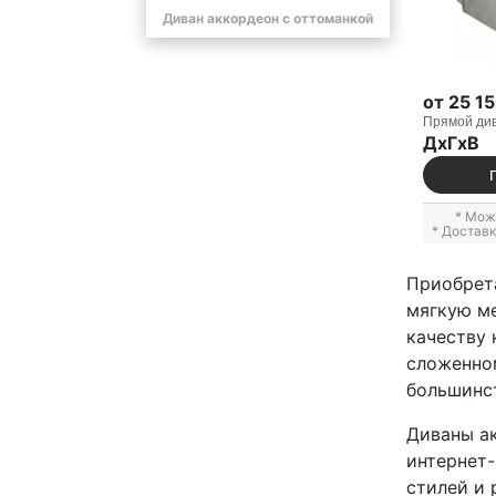
Диван аккордеон с оттоманкой
от 25 1
Прямой ди
ДxГxВ
* Мож
* Достав
Приобрета
мягкую ме
качеству 
сложенном
большинс
Диваны ак
интернет-
стилей и 