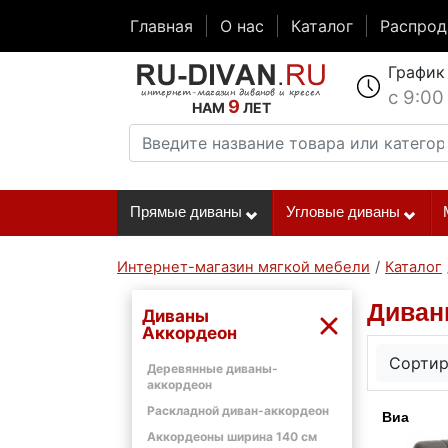
Главная
О нас
Каталог
Распро
График
с 9:00
9
НАМ
ЛЕТ
Прямые диваны
Угловые диваны
Интернет-магазин мягкой мебели
/
Каталог
Диван
Диваны
Аккордеон
Сортир
Деревянные диваны-
аккордеон
Раскладной диван-аккордеон
Виа
Аккордеоны ширина 140 см