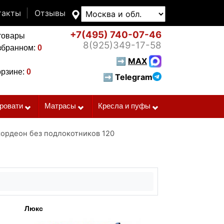
такты
Отзывы
+7(495)
740-07-46
товары
8(925)
349-17-58
збранном:
0
➡
MAX
орзине:
0
➡ Telegram
ровати
Матрасы
Кресла и пуфы
ордеон без подлокотников 120
Люкс