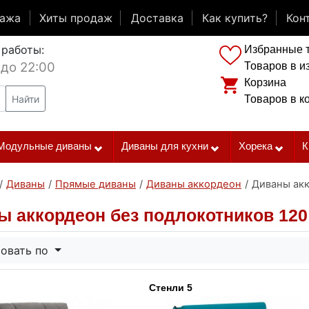
дажа
Хиты продаж
Доставка
Как купить?
Кон
 работы:
Избранные 
 до 22:00
Товаров в и
Корзина
Найти
Товаров в к
Модульные диваны
Диваны для кухни
Хорека
К
/
Диваны
/
Прямые диваны
/
Диваны аккордеон
/
Диваны акк
ы аккордеон без подлокотников 120
овать по
Стенли 5