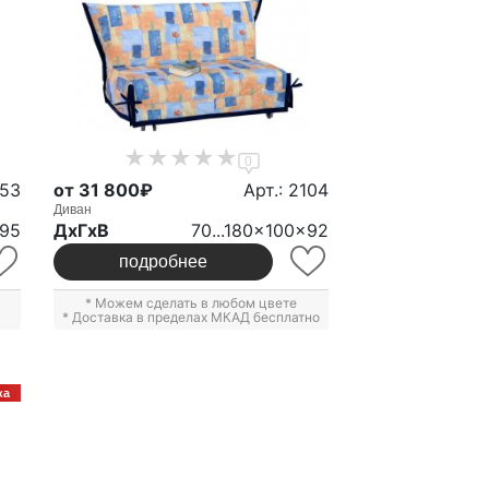
0
353
от 31 800₽
Арт.: 2104
Диван
x95
ДxГxВ
70...180x100x92
подробнее
* Можем сделать в любом цвете
* Доставка в пределах МКАД бесплатно
ка