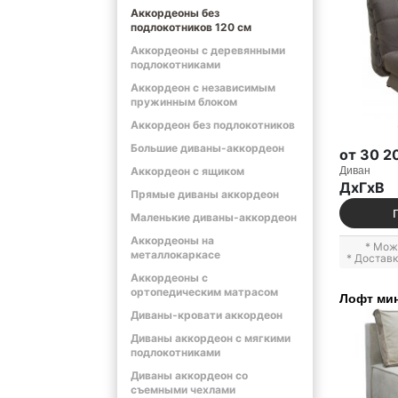
Аккордеоны без
подлокотников 120 см
Аккордеоны с деревянными
подлокотниками
Аккордеон с независимым
пружинным блоком
Аккордеон без подлокотников
Большие диваны-аккордеон
от 30 2
Диван
Аккордеон с ящиком
ДxГxВ
Прямые диваны аккордеон
Маленькие диваны-аккордеон
Аккордеоны на
* Мож
металлокаркасе
* Достав
Аккордеоны с
ортопедическим матрасом
Лофт ми
Диваны-кровати аккордеон
Диваны аккордеон с мягкими
подлокотниками
Диваны аккордеон со
съемными чехлами