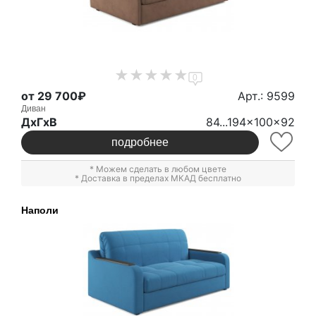
0
от 29 700₽
Арт.: 9599
Диван
ДxГxВ
84...194x100x92
подробнее
* Можем сделать в любом цвете
* Доставка в пределах МКАД бесплатно
Наполи