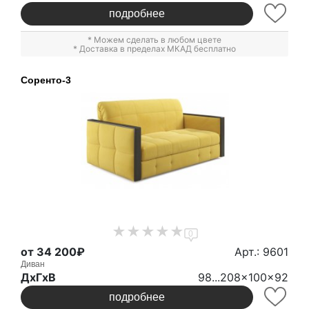
подробнее
* Можем сделать в любом цвете
* Доставка в пределах МКАД бесплатно
Соренто-3
0
от 34 200₽
Арт.: 9601
Диван
ДxГxВ
98...208x100x92
подробнее