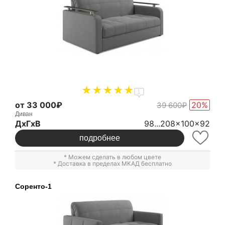
1
от 33 000₽
20%
39 600₽
Диван
ДxГxВ
98...208x100x92
подробнее
* Можем сделать в любом цвете
* Доставка в пределах МКАД бесплатно
Соренто-1