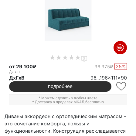
0
от 29 100₽
25%
36 375₽
Диван
ДxГxВ
96...196x111x90
подробнее
* Можем сделать в любом цвете
* Доставка в пределах МКАД бесплатно
Диваны аккордеон с ортопедическим матрасом -
это сочетание комфорта, пользы и
функциональности. Конструкция раскладывается