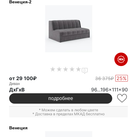
Венеция-2
0
от 29 100₽
25%
36 375₽
Диван
ДxГxВ
96...196x111x90
подробнее
* Можем сделать в любом цвете
* Доставка в пределах МКАД бесплатно
Венеция