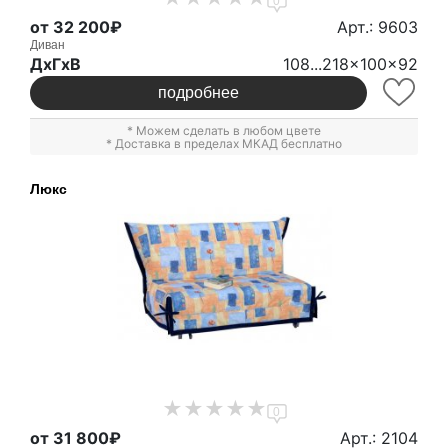
0
от 32 200₽
Арт.: 9603
Диван
ДxГxВ
108...218x100x92
подробнее
* Можем сделать в любом цвете
* Доставка в пределах МКАД бесплатно
Люкс
0
от 31 800₽
Арт.: 2104