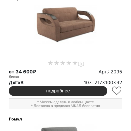
0
от 34 600₽
Арт.: 2095
Диван
ДxГxВ
107...217x100x92
подробнее
* Можем сделать в любом цвете
* Доставка в пределах МКАД бесплатно
Ромул