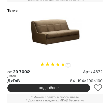
Токио
1
от 29 700₽
Арт.: 4872
Диван
ДxГxВ
84...194x100x100
подробнее
* Можем сделать в любом цвете
* Доставка в пределах МКАД бесплатно