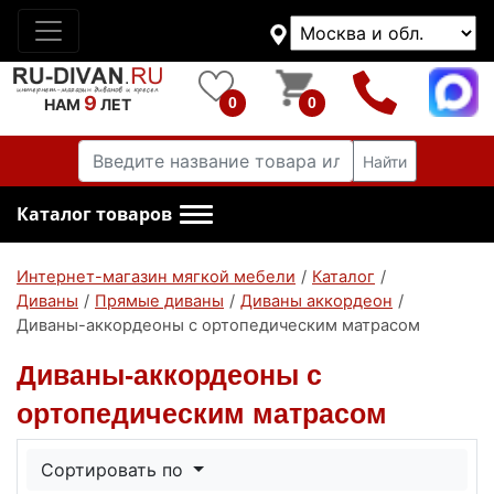
9
0
0
НАМ
ЛЕТ
Найти
Каталог товаров
Интернет-магазин мягкой мебели
/
Каталог
/
Диваны
/
Прямые диваны
/
Диваны аккордеон
/
Диваны-аккордеоны с ортопедическим матрасом
Диваны-аккордеоны с
ортопедическим матрасом
Сортировать по