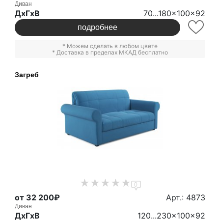
Диван
ДxГxВ
70...180x100x92
подробнее
* Можем сделать в любом цвете
* Доставка в пределах МКАД бесплатно
Загреб
0
от 32 200₽
Арт.: 4873
Диван
ДxГxВ
120...230x100x92