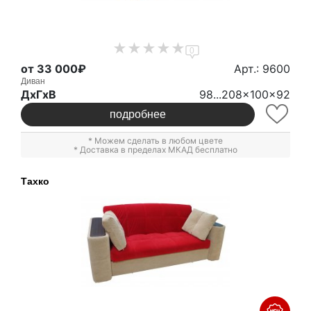
0
от 33 000₽
Арт.: 9600
Диван
ДxГxВ
98...208x100x92
подробнее
* Можем сделать в любом цвете
* Доставка в пределах МКАД бесплатно
Тахко