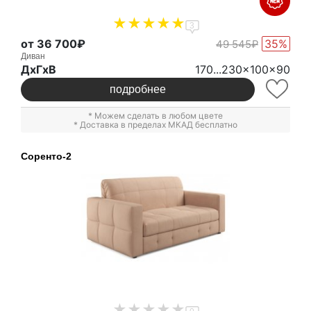
3
от 36 700₽
35%
49 545₽
Диван
ДxГxВ
170...230x100x90
подробнее
* Можем сделать в любом цвете
* Доставка в пределах МКАД бесплатно
Соренто-2