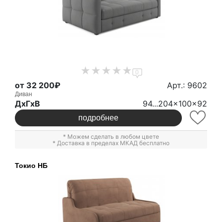
0
от 32 200₽
Арт.: 9602
Диван
ДxГxВ
94...204x100x92
подробнее
* Можем сделать в любом цвете
* Доставка в пределах МКАД бесплатно
Токио НБ