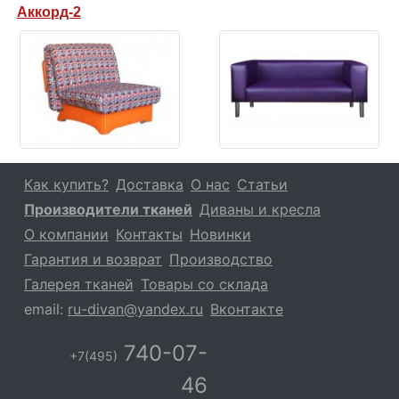
Аккорд-2
Как купить?
Доставка
О нас
Статьи
Производители тканей
Диваны и кресла
О компании
Контакты
Новинки
Гарантия и возврат
Производство
Галерея тканей
Товары со склада
email:
ru-divan@yandex.ru
Вконтакте
740-07-
+7(495)
46