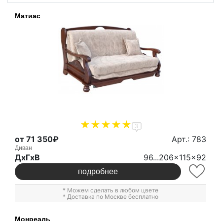
Матиас
3
от 71 350₽
Арт.: 783
Диван
ДxГxВ
96...206x115x92
подробнее
* Можем сделать в любом цвете
* Доставка по Москве бесплатно
Монреаль