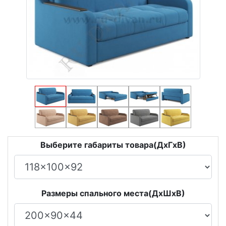
Выберите габариты товара(ДxГxВ)
Размеры спального места(ДxШxВ)