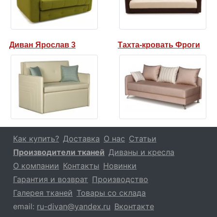
Диван Ярослав 3
Тахта-кровать Фроги
Как купить?
Доставка
О нас
Статьи
Производители тканей
Диваны и кресла
О компании
Контакты
Новинки
Гарантия и возврат
Производство
Галерея тканей
Товары со склада
email:
ru-divan@yandex.ru
Вконтакте