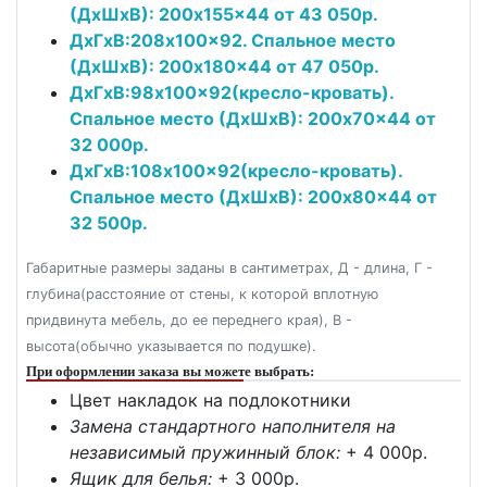
(ДxШxВ): 200x155x44 от 43 050р.
ДxГxВ:208x100x92. Спальное место
(ДxШxВ): 200x180x44 от 47 050р.
ДxГxВ:98x100x92(кресло-кровать).
Спальное место (ДxШxВ): 200x70x44 от
32 000р.
ДxГxВ:108x100x92(кресло-кровать).
Спальное место (ДxШxВ): 200x80x44 от
32 500р.
Габаритные размеры заданы в сантиметрах, Д - длина, Г -
глубина(расстояние от стены, к которой вплотную
придвинута мебель, до ее переднего края), В -
высота(обычно указывается по подушке).
При оформлении заказа вы можете выбрать:
Цвет накладок на подлокотники
Замена стандартного наполнителя на
независимый пружинный блок:
+ 4 000p.
Ящик для белья:
+ 3 000p.