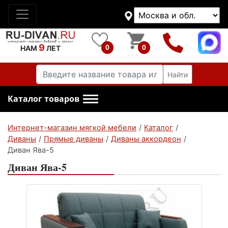
9
0
0
НАМ
ЛЕТ
Найти
Каталог товаров
Интернет-магазин мягкой мебели
/
Каталог
/
Диваны
/
Прямые диваны
/
Диваны аккордеон
/
Диван Ява-5
Диван Ява-5