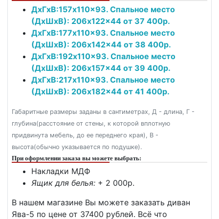
ДxГxВ:157x110x93. Спальное место
(ДxШxВ): 206x122x44 от 37 400р.
ДxГxВ:177x110x93. Спальное место
(ДxШxВ): 206x142x44 от 38 400р.
ДxГxВ:192x110x93. Спальное место
(ДxШxВ): 206x157x44 от 39 400р.
ДxГxВ:217x110x93. Спальное место
(ДxШxВ): 206x182x44 от 41 400р.
Габаритные размеры заданы в сантиметрах, Д - длина, Г -
глубина(расстояние от стены, к которой вплотную
придвинута мебель, до ее переднего края), В -
высота(обычно указывается по подушке).
При оформлении заказа вы можете выбрать:
Накладки МДФ
Ящик для белья:
+ 2 000p.
В нашем магазине Вы можете заказать диван
Ява-5 по цене от 37400 рублей. Всё что