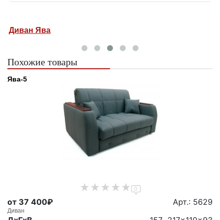
Диван Ява
Д
Похожие товары
Ява-5
0
от 37 400₽
Арт.: 5629
Диван
ДxГxВ
157...217x110x93