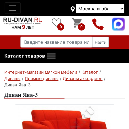
9
0
0
НАМ
ЛЕТ
Найти
Каталог товаров
Интернет-магазин мягкой мебели
/
Каталог
/
Диваны
/
Прямые диваны
/
Диваны аккордеон
/
Диван Ява-3
Диван Ява-3