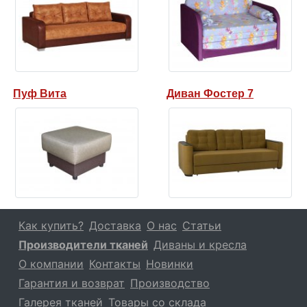
Пуф Вита
Диван Фостер 7
Как купить?
Доставка
О нас
Статьи
Производители тканей
Диваны и кресла
О компании
Контакты
Новинки
Гарантия и возврат
Производство
Галерея тканей
Товары со склада