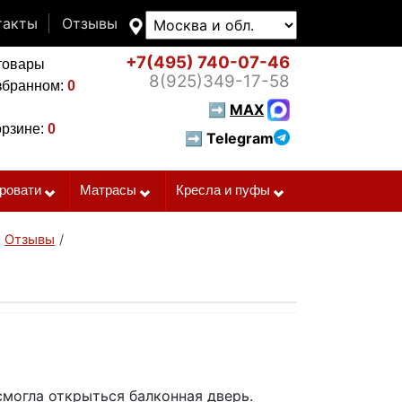
такты
Отзывы
+7(495)
740-07-46
товары
8(925)
349-17-58
збранном:
0
➡
MAX
орзине:
0
➡ Telegram
ровати
Матрасы
Кресла и пуфы
Отзывы
/
 смогла открыться балконная дверь.