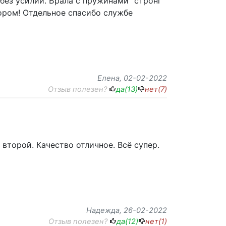
 без усилий. Брала с пружинами "стронг"
бором! Отдельное спасибо службе
Елена
, 02-02-2022
Отзыв полезен?
да(
13
)
нет(
7
)
 второй. Качество отличное. Всё супер.
Надежда
, 26-02-2022
Отзыв полезен?
да(
12
)
нет(
1
)