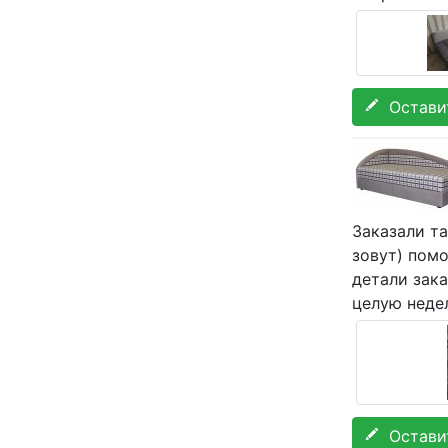
Оставит
Заказали т
зовут) пом
детали зак
целую неде
Оставит