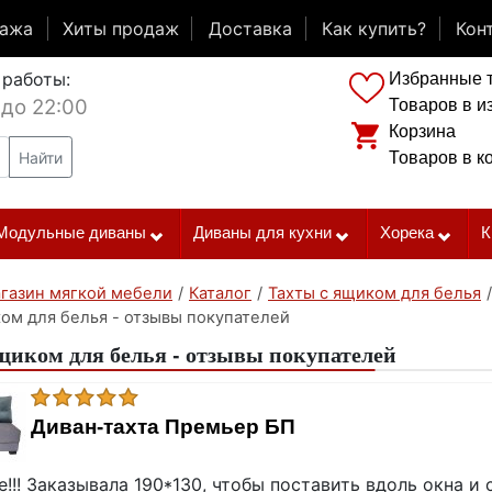
дажа
Хиты продаж
Доставка
Как купить?
Кон
 работы:
Избранные 
 до 22:00
Товаров в и
Корзина
Найти
Товаров в к
Модульные диваны
Диваны для кухни
Хорека
К
газин мягкой мебели
/
Каталог
/
Тахты с ящиком для белья
/
ом для белья - отзывы покупателей
щиком для белья - отзывы покупателей
Диван-тахта Премьер БП
е!!! Заказывала 190*130, чтобы поставить вдоль окна и