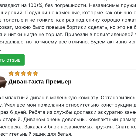
впадают на 100)%, без погрешности. Независимы пружин
 широкий. Подушки не каменные, которые как обычно о
е толстые и не тонкие, как раз под спину хорошо ложа
оват, можно было повыше бортики сделать, но это не 
 и нитки нигде не торчат. Привезли в полиэтиленовой у
я дальше, но по-моему все отлично. Будем активно ис
.
ь отзыв
Диван-тахта Премьер
компактный диван в маленькую комнату. Остановились
у. Учел все мои пожелания относительно конструкции д
рез 6 дней. Ребята из службы доставки аккуратно зан
ь старый. Диваном очень довольны. Компактный размер
 человека. Заказали блок независимых пружин. Спать 
местительный ящик для белья.