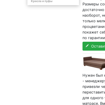
Кресла и пуфы
Размеры со
достаточно
наоборот, н
только мелк
процветания
покажет себ
по гарантии
Оставит
Нужен был 
- менеджер
привезли че
переставит
для одного
матрасе. В