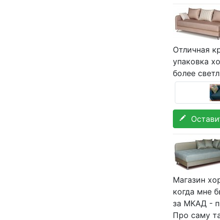
Отличная кр
упаковка хо
более свет
Оставит
Магазин хор
когда мне б
за МКАД - п
Про саму т