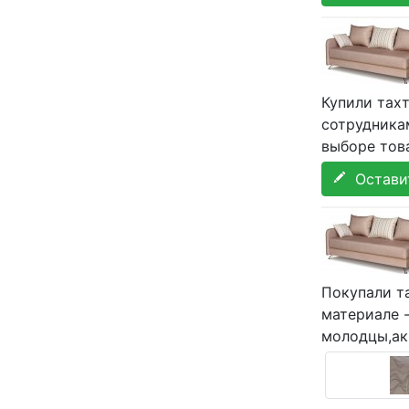
Купили тах
сотрудника
выборе това
Оставит
Покупали та
материале -
молодцы,ак