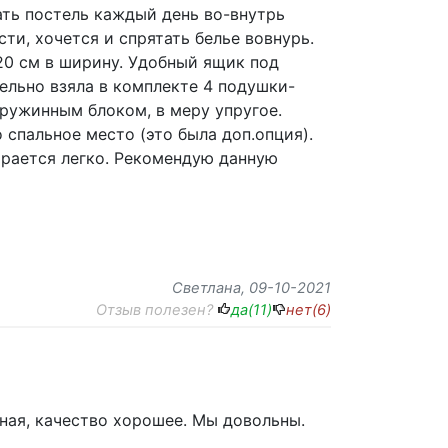
рать постель каждый день во-внутрь
сти, хочется и спрятать белье вовнурь.
20 см в ширину. Удобный ящик под
тельно взяла в комплекте 4 подушки-
пружинным блоком, в меру упругое.
 спальное место (это была доп.опция).
ирается легко. Рекомендую данную
Светлана
, 09-10-2021
Отзыв полезен?
да(
11
)
нет(
6
)
бная, качество хорошее. Мы довольны.