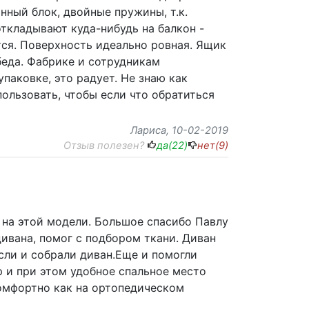
ный блок, двойные пружины, т.к.
ткладывают куда-нибудь на балкон -
тся. Поверхность идеально ровная. Ящик
беда. Фабрике и сотрудникам
паковке, это радует. Не знаю как
пользовать, чтобы если что обратиться
Лариса
, 10-02-2019
Отзыв полезен?
да(
22
)
нет(
9
)
 на этой модели. Большое спасибо Павлу
ивана, помог с подбором ткани. Диван
если и собрали диван.Еще и помогли
 и при этом удобное спальное место
комфортно как на ортопедическом