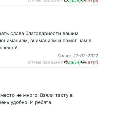
Отзыв полезен?
да(
18
)
нет(
9
)
зать слова благодарности вашим
пониманием, вниманием и помог нам в
спехов!
Лилия
, 27-02-2022
Отзыв полезен?
да(
14
)
нет(
4
)
место не много. Взяли тахту в
ень удобно. И ребята