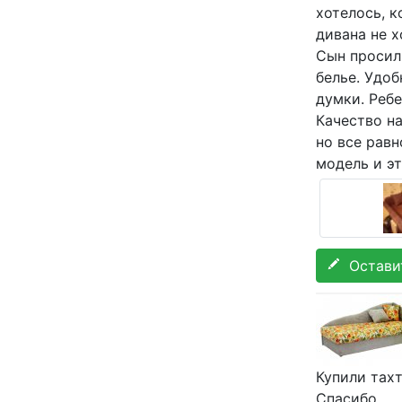
хотелось, к
дивана не х
Сын просил
белье. Удоб
думки. Ребе
Качество на
но все рав
модель и эт
Оставит
Купили тахт
Спасибо.