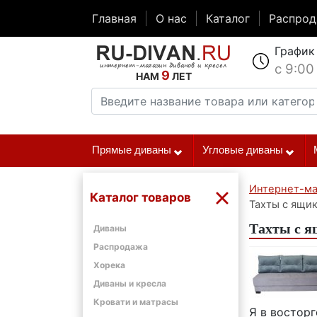
Главная
О нас
Каталог
Распро
График
с 9:00
9
НАМ
ЛЕТ
Прямые диваны
Угловые диваны
Интернет-ма
Каталог товаров
Тахты с ящик
Тахты с я
Диваны
Распродажа
Хорека
Диваны и кресла
Кровати и матрасы
Я в восторг