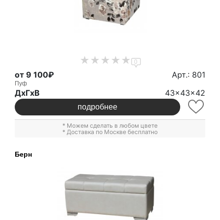
0
от 9 100₽
Арт.: 801
Пуф
ДxГxВ
43x43x42
подробнее
* Можем сделать в любом цвете
* Доставка по Москве бесплатно
Берн