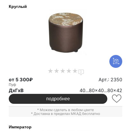
Круглый
0
от 5 300₽
Арт.: 2350
Пуф
ДxГxВ
40...80x40...80x42
подробнее
* Можем сделать в любом цвете
* Доставка в пределах МКАД бесплатно
Император