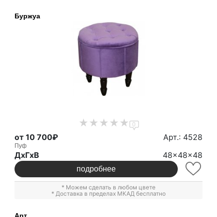
Буржуа
0
от 10 700₽
Арт.: 4528
Пуф
ДxГxВ
48x48x48
подробнее
* Можем сделать в любом цвете
* Доставка в пределах МКАД бесплатно
Арт