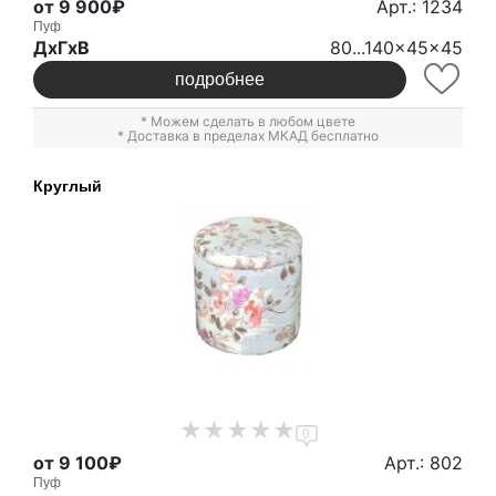
от 9 900₽
Арт.: 1234
Пуф
ДxГxВ
80...140x45x45
подробнее
* Можем сделать в любом цвете
* Доставка в пределах МКАД бесплатно
Круглый
0
от 9 100₽
Арт.: 802
Пуф