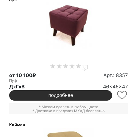
0
от 10 100₽
Арт.: 8357
Пуф
ДxГxВ
46x46x47
подробнее
* Можем сделать в любом цвете
* Доставка в пределах МКАД бесплатно
Кайман