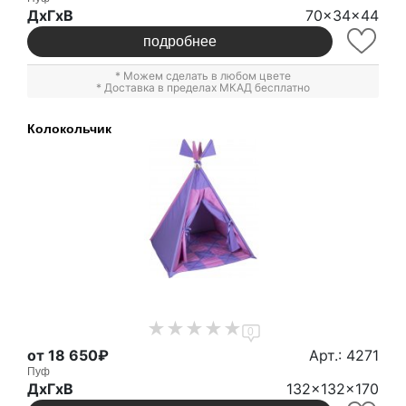
ДxГxВ
70x34x44
подробнее
* Можем сделать в любом цвете
* Доставка в пределах МКАД бесплатно
Колокольчик
0
от 18 650₽
Арт.: 4271
Пуф
ДxГxВ
132x132x170