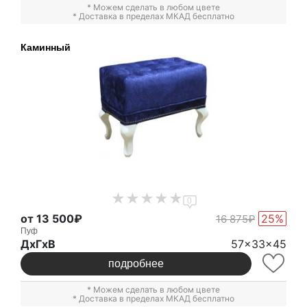
* Можем сделать в любом цвете
* Доставка в пределах МКАД бесплатно
Каминный
0
от 13 500₽
25%
16 875₽
Пуф
ДxГxВ
57x33x45
подробнее
* Можем сделать в любом цвете
* Доставка в пределах МКАД бесплатно