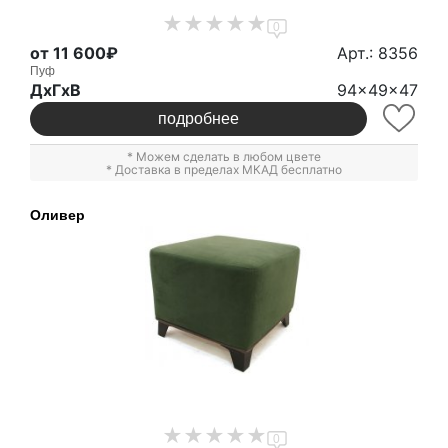
0
от 11 600₽
Арт.: 8356
Пуф
ДxГxВ
94x49x47
подробнее
* Можем сделать в любом цвете
* Доставка в пределах МКАД бесплатно
Оливер
0