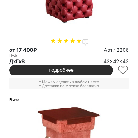
1
от 17 400₽
Арт.: 2206
Пуф
ДxГxВ
42x42x42
подробнее
* Можем сделать в любом цвете
* Доставка по Москве бесплатно
Вита