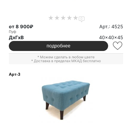
0
от 8 900₽
Арт.: 4525
Пуф
ДxГxВ
40x40x45
подробнее
* Можем сделать в любом цвете
* Доставка в пределах МКАД бесплатно
Арт-3