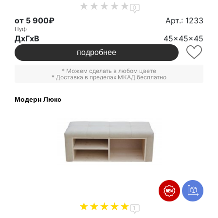
0
от 5 900₽
Арт.: 1233
Пуф
ДxГxВ
45x45x45
подробнее
* Можем сделать в любом цвете
* Доставка в пределах МКАД бесплатно
Модерн Люкс
1