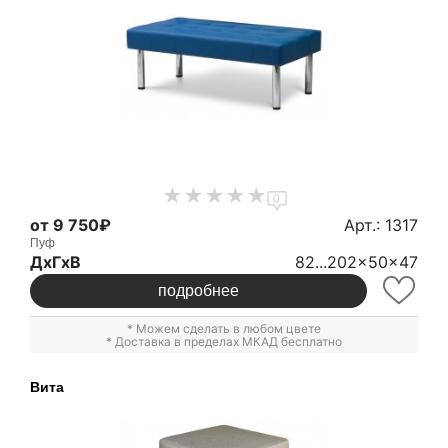
0
от 9 750₽
Арт.: 1317
Пуф
ДxГxВ
82...202x50x47
подробнее
* Можем сделать в любом цвете
* Доставка в пределах МКАД бесплатно
Вита