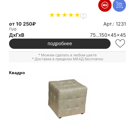
3
от 10 250₽
Арт.: 1231
Пуф
ДxГxВ
75...150x45x45
подробнее
* Можем сделать в любом цвете
* Доставка в пределах МКАД бесплатно
Квадро