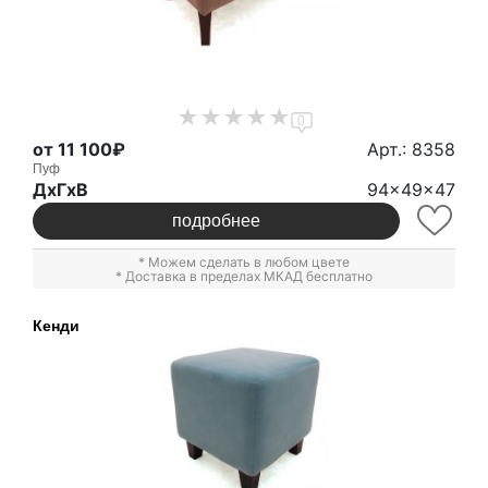
0
от 11 100₽
Арт.: 8358
Пуф
ДxГxВ
94x49x47
подробнее
* Можем сделать в любом цвете
* Доставка в пределах МКАД бесплатно
Кенди