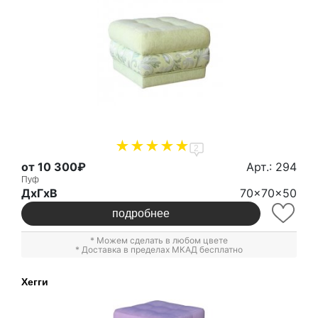
2
от 10 300₽
Арт.: 294
Пуф
ДxГxВ
70x70x50
подробнее
* Можем сделать в любом цвете
* Доставка в пределах МКАД бесплатно
Хегги