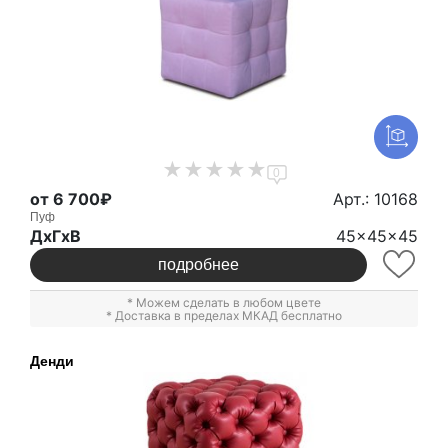
0
от 6 700₽
Арт.: 10168
Пуф
ДxГxВ
45x45x45
подробнее
* Можем сделать в любом цвете
* Доставка в пределах МКАД бесплатно
Денди