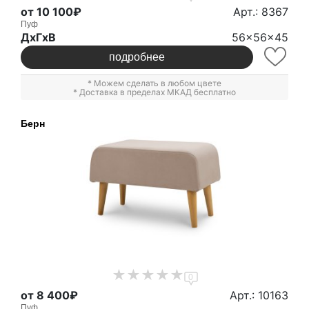
от 10 100₽
Арт.: 8367
Пуф
ДxГxВ
56x56x45
подробнее
* Можем сделать в любом цвете
* Доставка в пределах МКАД бесплатно
Берн
0
от 8 400₽
Арт.: 10163
Пуф