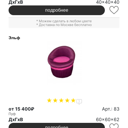
ДxГxВ
40x40x40
подробнее
* Можем сделать в любом цвете
* Доставка по Москве бесплатно
Эльф
3
от 15 400₽
Арт.: 83
Пуф
ДxГxВ
60x60x62
подробнее