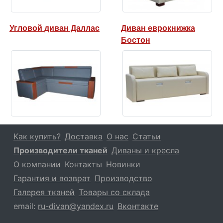
Угловой диван Даллас
Диван еврокнижка
Бостон
Как купить?
Доставка
О нас
Статьи
Производители тканей
Диваны и кресла
О компании
Контакты
Новинки
Гарантия и возврат
Производство
Галерея тканей
Товары со склада
email:
ru-divan@yandex.ru
Вконтакте