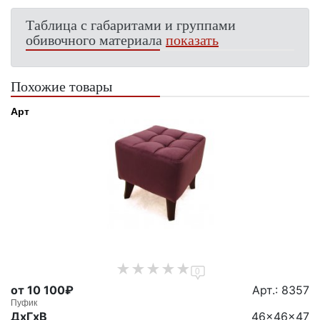
Таблица с габаритами и группами
обивочного материала
показать
Похожие товары
Арт
0
от 10 100₽
Арт.: 8357
Пуфик
ДxГxВ
46x46x47