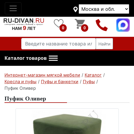
9
0
0
НАМ
ЛЕТ
Найти
Каталог товаров
Интернет-магазин мягкой мебели
/
Каталог
/
Кресла и пуфы
/
Пуфы и банкетки
/
Пуфы
/
Пуфик Оливер
Пуфик Оливер