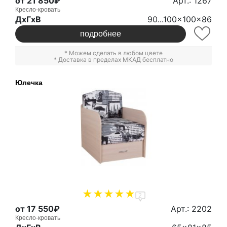
от 21 850₽
Арт.: 1267
Кресло-кровать
ДxГxВ
90...100x100x86
подробнее
* Можем сделать в любом цвете
* Доставка в пределах МКАД бесплатно
Юлечка
2
от 17 550₽
Арт.: 2202
Кресло-кровать