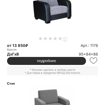
0
от 13 850₽
Арт.: 1178
Кресло
ДxГxВ
95x84x86
подробнее
* Можем сделать в любом цвете
* Доставка в пределах МКАД бесплатно
Стэп