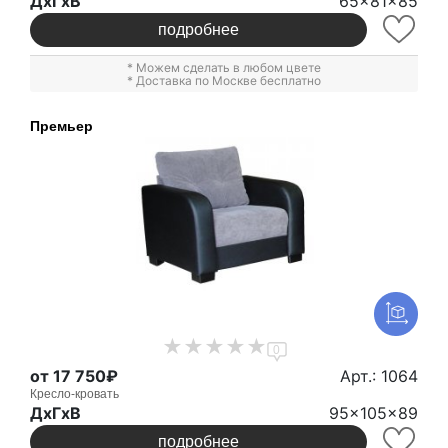
ДxГxВ
65x81x85
подробнее
* Можем сделать в любом цвете
* Доставка по Москве бесплатно
Премьер
0
от 17 750₽
Арт.: 1064
Кресло-кровать
ДxГxВ
95x105x89
подробнее