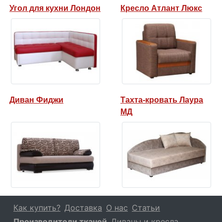
Угол для кухни Лондон
Кресло Атлант Люкс
Диван Фиджи
Тахта-кровать Лаура
МД
Как купить?
Доставка
О нас
Статьи
Производители тканей
Диваны и кресла