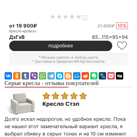
0
от 19 900₽
10%
21 890₽
Кресло-кровать
ДxГxВ
85...115x95x94
подробнее
* Можем сделать в любом цвете
* Доставка в пределах МКАД бесплатно
Серые кресла - отзывы покупателей
Кресло Стэп
Долго искал недорогое, но удобное кресло. Пока
не нашел этот замечательный вариант кресла, я
выбрал обивку в серых тонах и на 10 см изменил