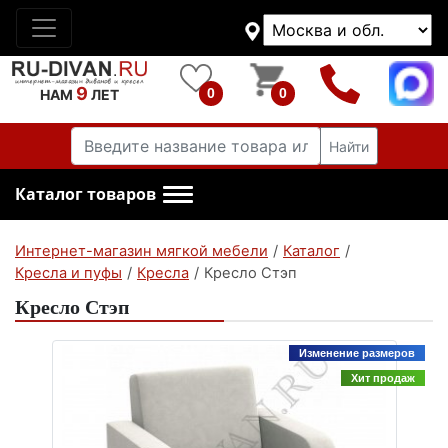
9
0
0
НАМ
ЛЕТ
Найти
Каталог товаров
Интернет-магазин мягкой мебели
/
Каталог
/
Кресла и пуфы
/
Кресла
/
Кресло Стэп
Кресло Стэп
Изменение размеров
Хит продаж