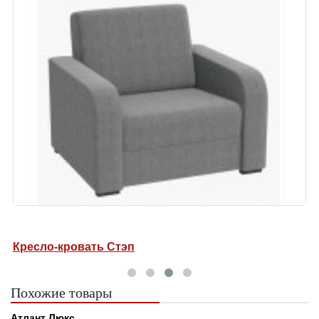
Кресло-кровать Стэп
Д
Похожие товары
Атлант Люкс