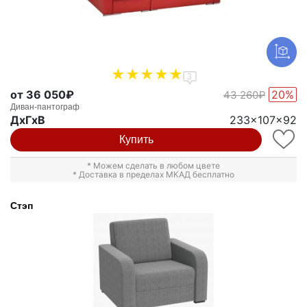
3
от 36 050₽
20%
43 260₽
Диван-пантограф
ДxГxВ
233x107x92
Купить
* Можем сделать в любом цвете
* Доставка в пределах МКАД бесплатно
Стэп