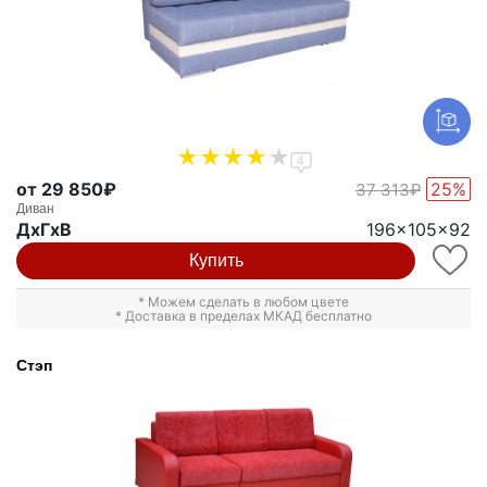
4
от 29 850₽
25%
37 313₽
Диван
ДxГxВ
196x105x92
Купить
* Можем сделать в любом цвете
* Доставка в пределах МКАД бесплатно
Стэп