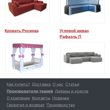
Кровать Росинка
Угловой диван
Рафаэль П
Как купить?
Доставка
О нас
Статьи
Производители тканей
Диваны и кресла
О компании
Контакты
Новинки
Гарантия и возврат
Производство