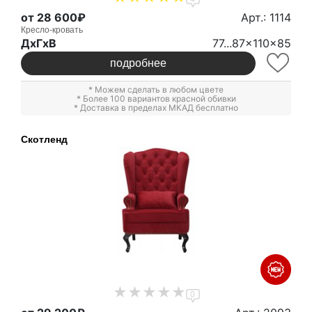
от 28 600₽
Арт.: 1114
Кресло-кровать
ДxГxВ
77...87x110x85
подробнее
* Можем сделать в любом цвете
* Более 100 вариантов красной обивки
* Доставка в пределах МКАД бесплатно
Скотленд
0