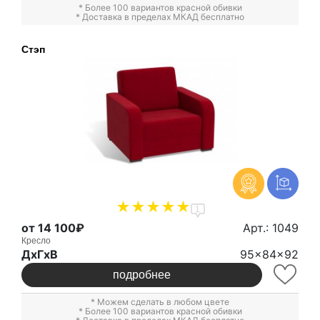
* Более 100 вариантов красной обивки
* Доставка в пределах МКАД бесплатно
Стэп
1
от 14 100₽
Арт.: 1049
Кресло
ДxГxВ
95x84x92
подробнее
* Можем сделать в любом цвете
* Более 100 вариантов красной обивки