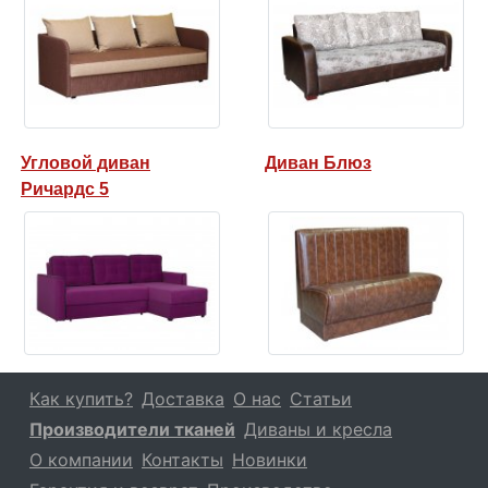
Угловой диван
Диван Блюз
Ричардс 5
Как купить?
Доставка
О нас
Статьи
Производители тканей
Диваны и кресла
О компании
Контакты
Новинки