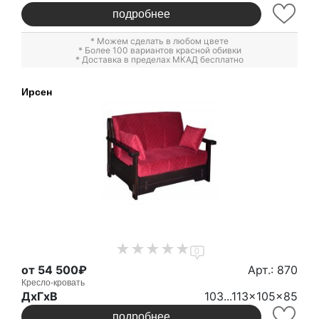
подробнее
* Можем сделать в любом цвете
* Более 100 вариантов красной обивки
* Доставка в пределах МКАД бесплатно
Ирсен
0
от 54 500₽
Арт.: 870
Кресло-кровать
ДxГxВ
103...113x105x85
подробнее