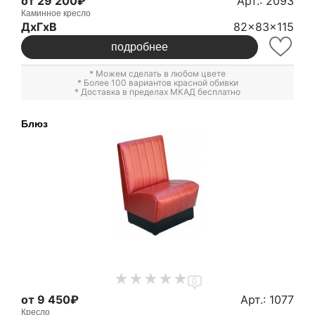
от 29 200₽
Арт.: 2093
Каминное кресло
ДxГxВ
82x83x115
подробнее
* Можем сделать в любом цвете
* Более 100 вариантов красной обивки
* Доставка в пределах МКАД бесплатно
Блюз
0
от 9 450₽
Арт.: 1077
Кресло