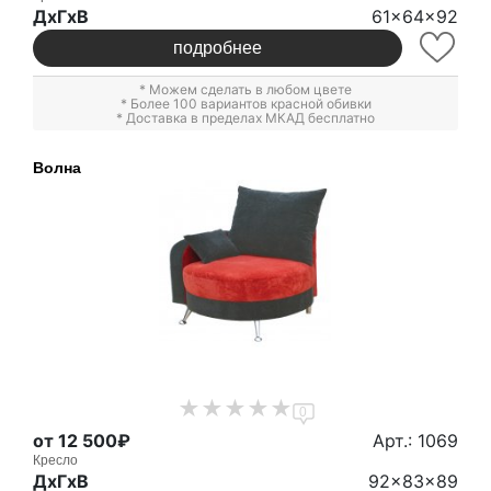
ДxГxВ
61x64x92
подробнее
* Можем сделать в любом цвете
* Более 100 вариантов красной обивки
* Доставка в пределах МКАД бесплатно
Волна
0
от 12 500₽
Арт.: 1069
Кресло
ДxГxВ
92x83x89