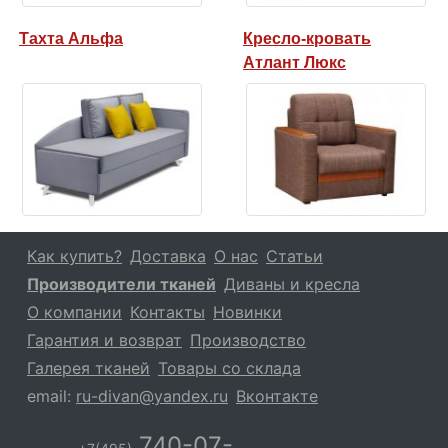
Тахта Альфа
Кресло-кровать
Атлант Люкс
Как купить?
Доставка
О нас
Статьи
Производители тканей
Диваны и кресла
О компании
Контакты
Новинки
Гарантия и возврат
Производство
Галерея тканей
Товары со склада
email:
ru-divan@yandex.ru
Вконтакте
740-07-