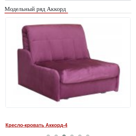
Модельный ряд Аккорд
Кресло-кровать Аккорд-4
Д