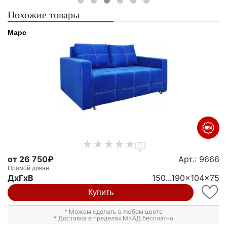
Похожие товары
Марс
0
от 26 750₽
Арт.: 9666
Прямой диван
ДxГxВ
150...190x104x75
Купить
* Можем сделать в любом цвете
* Доставка в пределах МКАД бесплатно