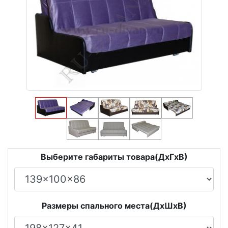
Выберите габариты товара(ДxГxВ)
Размеры спального места(ДxШxВ)