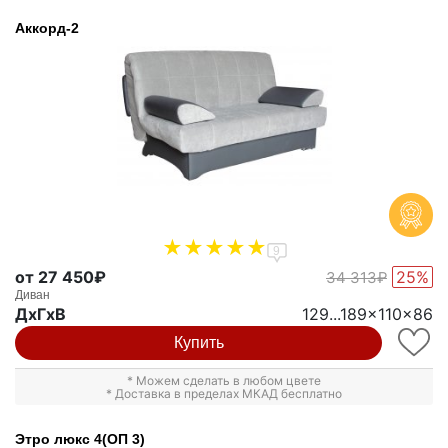
Аккорд-2
9
от 27 450₽
25%
34 313₽
Диван
ДxГxВ
129...189x110x86
Купить
* Можем сделать в любом цвете
* Доставка в пределах МКАД бесплатно
Этро люкс 4(ОП 3)