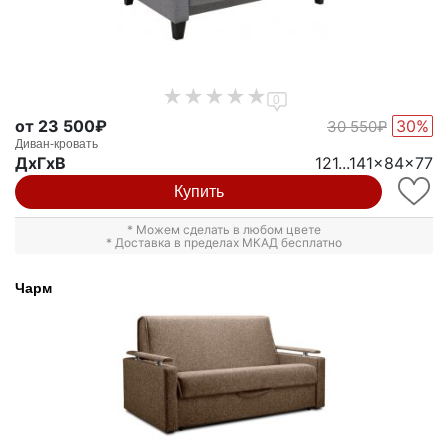
0
от 23 500₽
30%
30 550₽
Диван-кровать
ДxГxВ
121...141x84x77
Купить
* Можем сделать в любом цвете
* Доставка в пределах МКАД бесплатно
Чарм