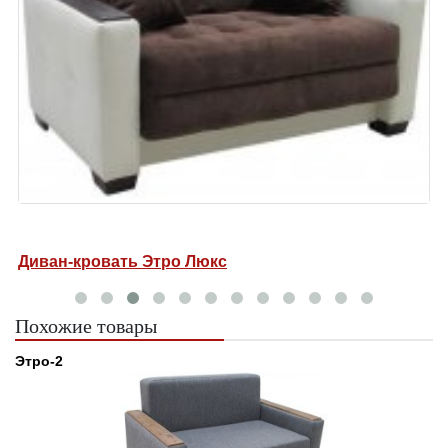
Диван-кровать Этро Люкс
Д
Похожие товары
Этро-2