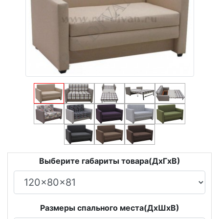
Выберите габариты товара(ДxГxВ)
Размеры спального места(ДxШxВ)