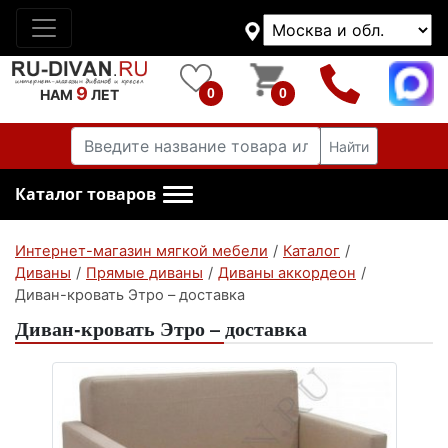
9
0
0
НАМ
ЛЕТ
Найти
Каталог товаров
Интернет-магазин мягкой мебели
/
Каталог
/
Диваны
/
Прямые диваны
/
Диваны аккордеон
/
Диван-кровать Этро – доставка
Диван-кровать Этро – доставка