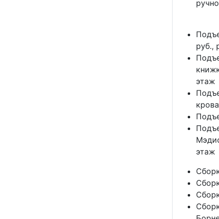
ручно
Подъе
руб.,
Подъе
книжк
этаж
Подъе
крова
Подъе
Подъе
Мэдис
этаж
Сборк
Сборк
Сборк
Сборк
Борне