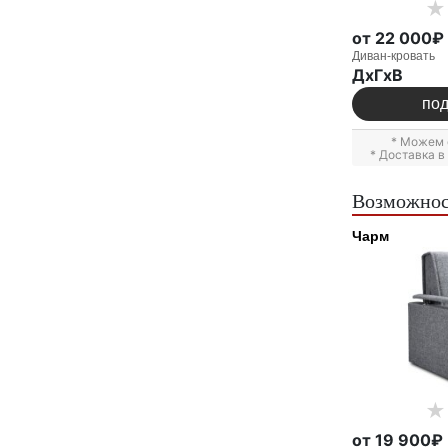
от 22 000₽
Диван-кровать
ДxГxВ
по
* Можем 
* Доставка 
Возможнос
Чарм
от 19 900₽