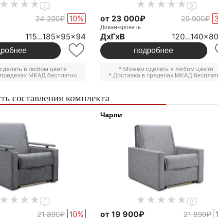
0
0
10%
от 23 000₽
24 200₽
29 900₽
Диван-кровать
115...185x95x94
ДxГxВ
120...140x8
дробнее
подробнее
сделать в любом цвете
* Можем сделать в любом цвете
в пределах МКАД бесплатно
* Доставка в пределах МКАД бесплат
ть составления комплекта
Чарли
0
0
10%
от 19 900₽
21 890₽
21 890₽