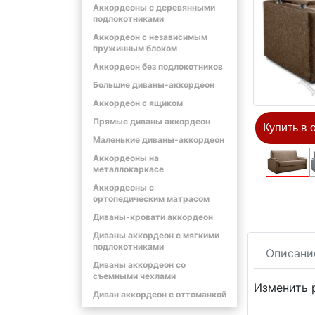
Аккордеоны с деревянными
подлокотниками
Аккордеон с независимым
пружинным блоком
Аккордеон без подлокотников
Большие диваны-аккордеон
Аккордеон с ящиком
Прямые диваны аккордеон
Купить в 
Маленькие диваны-аккордеон
Аккордеоны на
металлокаркасе
Аккордеоны с
ортопедическим матрасом
Диваны-кровати аккордеон
Диваны аккордеон с мягкими
подлокотниками
Описани
Диваны аккордеон со
съемными чехлами
Изменить 
Диван аккордеон с оттоманкой