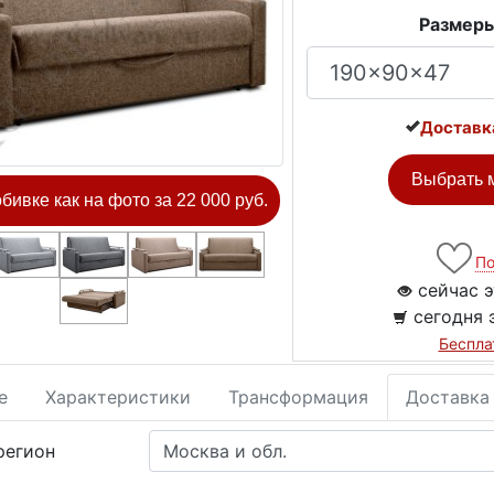
Размеры
Доставк
Выбрать м
обивке как на фото за 22 000 руб.
По
сейчас э
сегодня 
Беспла
е
Характеристики
Трансформация
Доставка
регион