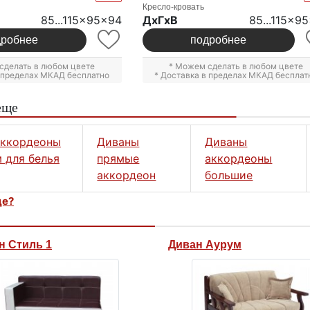
Кресло-кровать
85...115x95x94
ДxГxВ
85...115x9
дробнее
подробнее
сделать в любом цвете
* Можем сделать в любом цвете
в пределах МКАД бесплатно
* Доставка в пределах МКАД бесплат
еще
аккордеоны
Диваны
Диваны
 для белья
прямые
аккордеоны
аккордеон
большие
це?
н Стиль 1
Диван Аурум