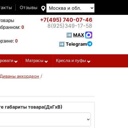
такты
Отзывы
+7(495)
740-07-46
товары
8(925)
349-17-58
збранном:
0
➡
MAX
орзине:
0
➡ Telegram
ровати
Матрасы
Кресла и пуфы
Диваны аккордеон
/
е габариты товара(ДxГxВ)