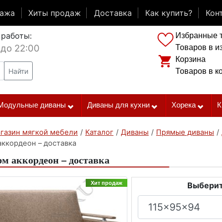
дажа
Хиты продаж
Доставка
Как купить?
Кон
 работы:
Избранные 
 до 22:00
Товаров в и
Корзина
Найти
Товаров в к
Модульные диваны
Диваны для кухни
Хорека
К
газин мягкой мебели
/
Каталог
/
Диваны
/
Прямые диваны
/
аккордеон – доставка
м аккордеон – доставка
Хит продаж
Выберит