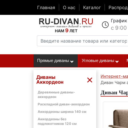
Главная
О нас
Каталог
Распро
График
с 9:00
9
НАМ
ЛЕТ
Прямые диваны
Угловые диваны
Интернет-ма
Диваны
Аккордеон
Диван Чарм 
Диван Чар
Деревянные диваны-
аккордеон
Раскладной диван-аккордеон
Аккордеоны ширина 140 см
Аккордеоны без
подлокотников 120 см