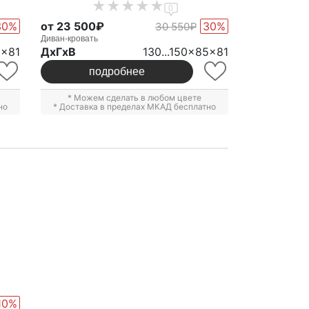
0
30%
от 23 500₽
30%
30 550₽
Диван-кровать
0x81
ДxГxВ
130...150x85x81
подробнее
* Можем сделать в любом цвете
но
* Доставка в пределах МКАД бесплатно
10%