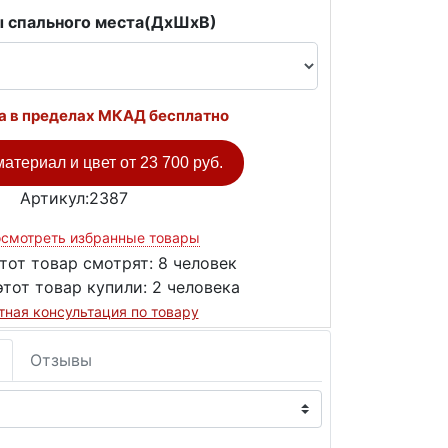
 спального места(ДxШxВ)
а в пределах МКАД бесплатно
атериал и цвет от
23 700 руб.
Артикул:2387
смотреть избранные товары
тот товар смотрят:
8 человек
этот товар купили:
2 человека
тная консультация по товару
Отзывы