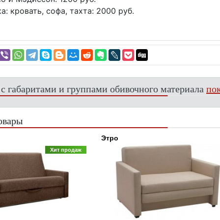
а: кровать, софа, тахта: 2000 руб.
 с габаритами и группами обивочного материала
пок
овары
Этро
Хит продаж