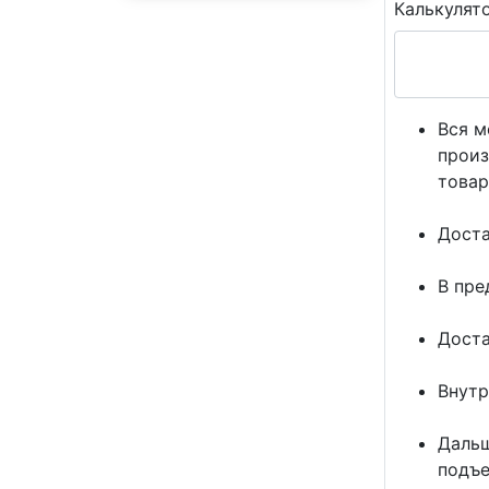
Калькулят
Вся м
произ
товар
Доста
В пре
Доста
Внутр
Дальш
подъе