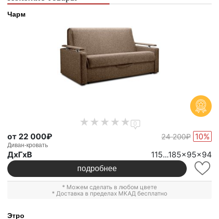
Чарм
0
от 22 000₽
10%
24 200₽
Диван-кровать
ДxГxВ
115...185x95x94
подробнее
* Можем сделать в любом цвете
* Доставка в пределах МКАД бесплатно
Этро