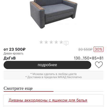
0
от 23 500₽
30%
30 550₽
Диван-кровать
ДxГxВ
130...150x85x81
подробнее
* Можем сделать в любом цвете
* Доставка в пределах МКАД бесплатно
Смотрите еще
Диваны аккордеоны с ящиком для белья