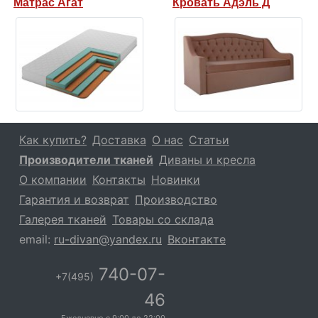
Матрас Агат
Кровать Адэль Д
Как купить?
Доставка
О нас
Статьи
Производители тканей
Диваны и кресла
О компании
Контакты
Новинки
Гарантия и возврат
Производство
Галерея тканей
Товары со склада
email:
ru-divan@yandex.ru
Вконтакте
740-07-
+7(495)
46