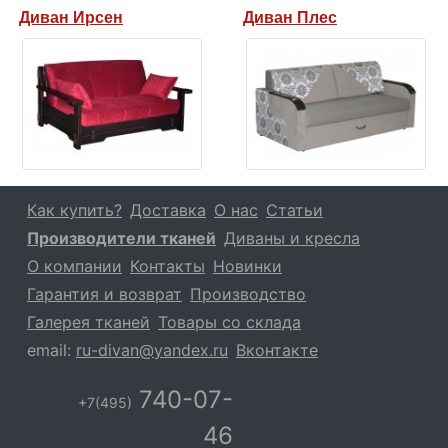
Диван Ирсен
Диван Плес
Как купить?
Доставка
О нас
Статьи
Производители тканей
Диваны и кресла
О компании
Контакты
Новинки
Гарантия и возврат
Производство
Галерея тканей
Товары со склада
email:
ru-divan@yandex.ru
Вконтакте
740-07-
+7(495)
46