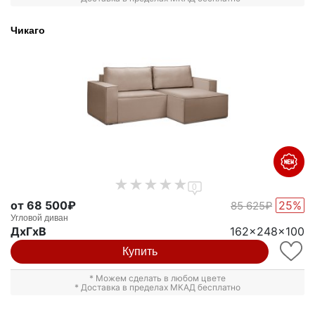
Чикаго
0
от 68 500₽
25%
85 625₽
Угловой диван
ДxГxВ
162x248x100
Купить
* Можем сделать в любом цвете
* Доставка в пределах МКАД бесплатно