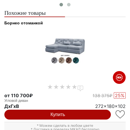
Похожие товары
Борнео отоманкой
0
от 110 700₽
25%
138 375₽
Угловой диван
ДxГxВ
272x180x102
Купить
* Можем сделать в любом цвете
* Доставка в пределах МКАД бесплатно