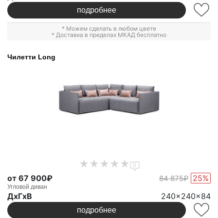
подробнее
* Можем сделать в любом цвете
* Доставка в пределах МКАД бесплатно
Чилетти Long
0
от 67 900₽
25%
84 875₽
Угловой диван
ДxГxВ
240x240x84
подробнее