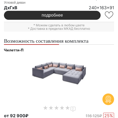
Угловой диван
ДxГxВ
240x163x91
подробнее
* Можем сделать в любом цвете
* Доставка в пределах МКАД бесплатно
Возможность составления комплекта
Чилетти-П
0
от 92 900₽
25%
116 125₽