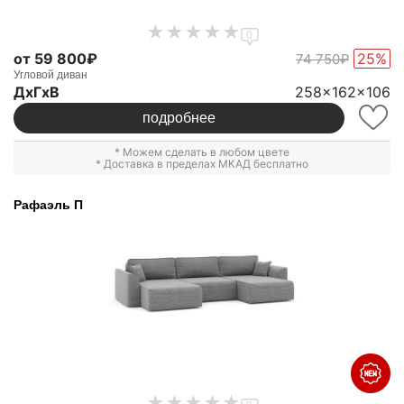
0
от 59 800₽
25%
74 750₽
Угловой диван
ДxГxВ
258x162x106
подробнее
* Можем сделать в любом цвете
* Доставка в пределах МКАД бесплатно
Рафаэль П