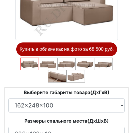
Купить в обивке как на фото за 68 500 руб.
Выберите габариты товара(ДxГxВ)
Размеры спального места(ДxШxВ)