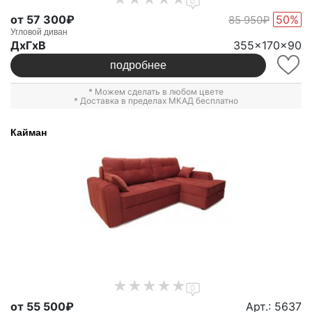
0
от 57 300₽
50%
85 950₽
Угловой диван
ДxГxВ
355x170x90
подробнее
* Можем сделать в любом цвете
* Доставка в пределах МКАД бесплатно
Кайман
0
от 55 500₽
Арт.: 5637