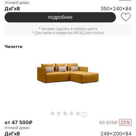
Угловой диван
ДxГxВ
350x240x84
подробнее
* Можем сделать в любом цвете
* Доставка в пределах МКАД бесплатно
Чилетти
0
от 47 500₽
25%
59 375₽
Угловой диван
ДxГxВ
249x200x84