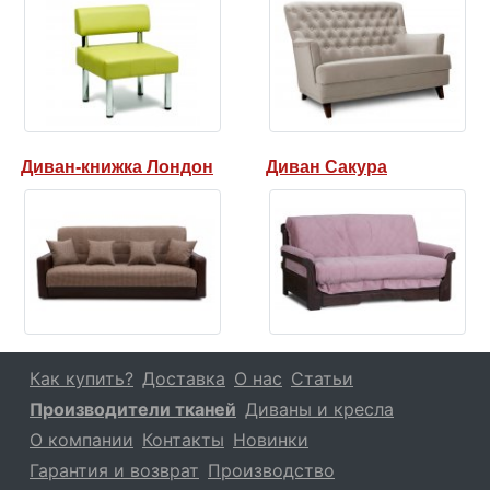
Диван-книжка Лондон
Диван Сакура
Как купить?
Доставка
О нас
Статьи
Производители тканей
Диваны и кресла
О компании
Контакты
Новинки
Гарантия и возврат
Производство