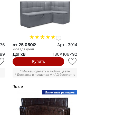
2
776
от 25 050₽
Арт.: 3914
Угол для кухни
x89
ДxГxВ
180x106x92
Купить
* Можем сделать в любом цвете
* Доставка в пределах МКАД бесплатно
Прага
Изменение размеров