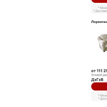
* Мож
* Достав
Лоренти
от 111 
Угловой ди
ДxГxВ
* Мож
* Дос