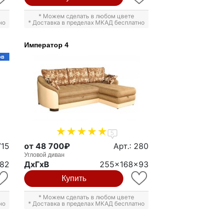
* Можем сделать в любом цвете
но
* Доставка в пределах МКАД бесплатно
Император 4
ов
5
715
от 48 700₽
Арт.: 280
Угловой диван
82
ДxГxВ
255x168x93
Купить
* Можем сделать в любом цвете
но
* Доставка в пределах МКАД бесплатно