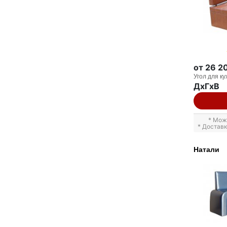
от 26 2
Угол для ку
ДxГxВ
* Мож
* Достав
Натали