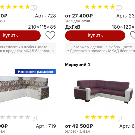
3
2
00₽
Арт.: 728
от 27 400₽
Арт.: 2
ван
Угол для кухни
210x115x85
ДxГxВ
180x120
Купить
Купить
ем сделать в любом цвете
* Можем сделать в любом цвете
ка в пределах МКАД бесплатно
* Доставка в пределах МКАД бесплат
Меркурий-1
Изменение размеров
0
3
00₽
Арт.: 719
от 49 500₽
Арт.: 
ван
Угловой диван