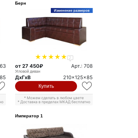
Берн
Изменение размеров
2
363
от 27 450₽
Арт.: 708
Угловой диван
x85
ДxГxВ
210x125x85
Купить
* Можем сделать в любом цвете
но
* Доставка в пределах МКАД бесплатно
Император 1