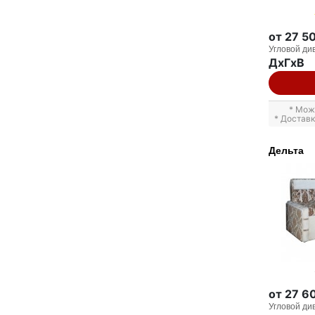
от 27 5
Угловой ди
ДxГxВ
* Мож
* Достав
Дельта
от 27 6
Угловой ди