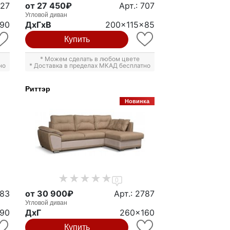
427
от 27 450₽
Арт.: 707
Угловой диван
x90
ДxГxВ
200x115x85
Купить
* Можем сделать в любом цвете
но
* Доставка в пределах МКАД бесплатно
Риттэр
Новинка
0
283
от 30 900₽
Арт.: 2787
Угловой диван
90
ДxГ
260x160
Купить