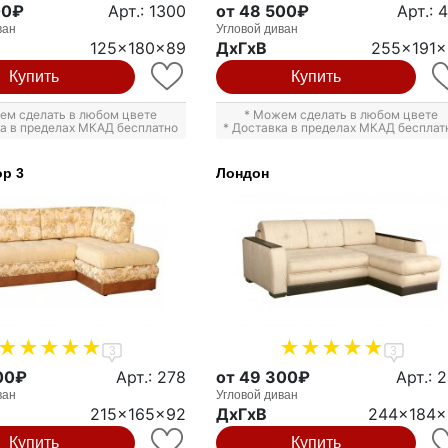
00₽
Арт.: 1300
от 48 500₽
Арт.: 
ван
Угловой диван
125x180x89
ДxГxВ
255x191
Купить
Купить
ем сделать в любом цвете
* Можем сделать в любом цвете
ка в пределах МКАД бесплатно
* Доставка в пределах МКАД бесплат
р 3
Лондон
3
3
00₽
Арт.: 278
от 49 300₽
Арт.: 
ван
Угловой диван
215x165x92
ДxГxВ
244x184x
Купить
Купить