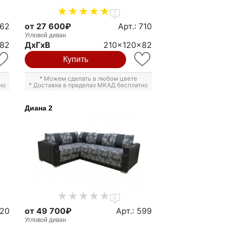
3
362
от 27 600₽
Арт.: 710
Угловой диван
x82
ДxГxВ
210x120x82
Купить
* Можем сделать в любом цвете
но
* Доставка в пределах МКАД бесплатно
Диана 2
0
620
от 49 700₽
Арт.: 599
Угловой диван