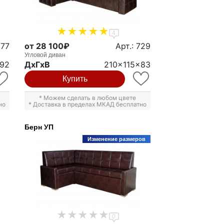
4
277
от 28 100₽
Арт.: 729
Угловой диван
92
ДxГxВ
210x115x83
Купить
* Можем сделать в любом цвете
но
* Доставка в пределах МКАД бесплатно
Берн УП
Изменение размеров
0