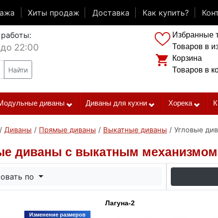
дажа
Хиты продаж
Доставка
Как купить?
Кон
 работы:
Избранные 
 до 22:00
Товаров в и
Корзина
Найти
Товаров в к
Модульные диваны
Диваны для кухни
Хорека
К
/
Диваны
/
Прямые диваны
/
Выкатные диваны
/
Угловые ди
ые диваны с выкатным механизмом
овать по
Лагуна-2
Изменение размеров