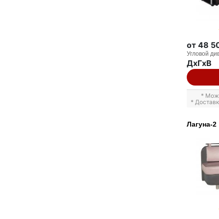
от 48 5
Угловой ди
ДxГxВ
* Мож
* Достав
Лагуна-2