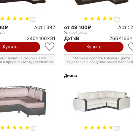
3
4
00₽
Арт.: 382
от 49 100₽
Арт.: 
ван
Угловой диван
240x166x81
ДxГxВ
266x166x
Купить
Купить
ем сделать в любом цвете
* Можем сделать в любом цвете
ка в пределах МКАД бесплатно
* Доставка в пределах МКАД бесплат
Диана
1
3