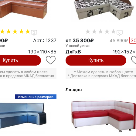
3
0
00₽
Арт.: 1237
от 35 300₽
3
45 890₽
хни
Угловой диван
190x110x85
ДxГxВ
192x152
Купить
Купить
ем сделать в любом цвете
* Можем сделать в любом цвете
ка в пределах МКАД бесплатно
* Доставка в пределах МКАД бесплат
Лондон
Изменение размеров