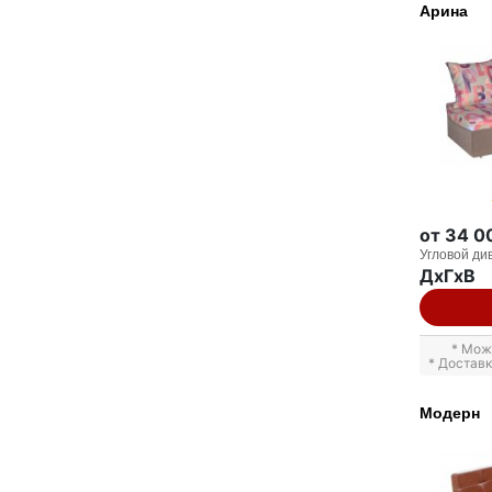
Арина
от 34 0
Угловой ди
ДxГxВ
* Мож
* Достав
Модерн