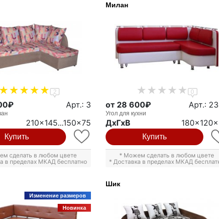
Милан
2
0
00₽
Арт.: 3
от 28 600₽
Арт.: 2
ван
Угол для кухни
210x145...150x75
ДxГxВ
180x120
Купить
Купить
ем сделать в любом цвете
* Можем сделать в любом цвете
ка в пределах МКАД бесплатно
* Доставка в пределах МКАД бесплат
Шик
Изменение размеров
Новинка