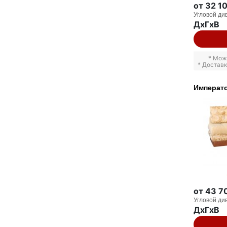
от 32 1
Угловой ди
ДxГxВ
* Мож
* Достав
Императо
от 43 7
Угловой ди
ДxГxВ