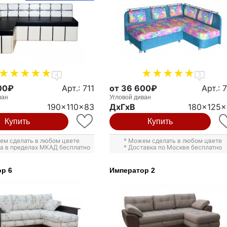
4
3
00₽
Арт.: 711
от 36 600₽
Арт.: 
ван
Угловой диван
190x110x83
ДxГxВ
180x125
Купить
Купить
ем сделать в любом цвете
* Можем сделать в любом цвете
ка в пределах МКАД бесплатно
* Доставка по Москве бесплатно
р 6
Император 2