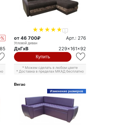
1
0%
от 46 700₽
Арт.: 276
Угловой диван
x85
ДxГxВ
229x161x92
Купить
* Можем сделать в любом цвете
но
* Доставка в пределах МКАД бесплатно
Вегас
Изменение размеров