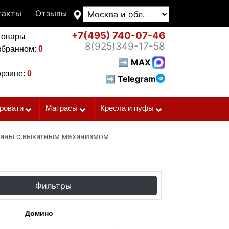
такты
Отзывы
+7(495)
740-07-46
товары
8(925)
349-17-58
збранном:
0
➡
MAX
орзине:
0
➡ Telegram
ровати
Матрасы
Кресла и пуфы
ваны с выкатным механизмом
Фильтры
Домино