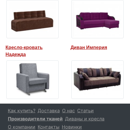
Кресло-кровать
Диван Империя
Надежда
Как купить?
Доставка
О нас
Статьи
Производители тканей
Диваны и кресла
О компании
Контакты
Новинки