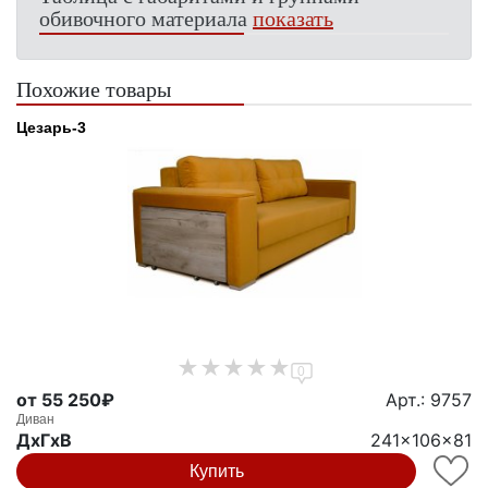
обивочного материала
показать
Похожие товары
Цезарь-3
0
от 55 250₽
Арт.: 9757
Диван
ДxГxВ
241x106x81
Купить