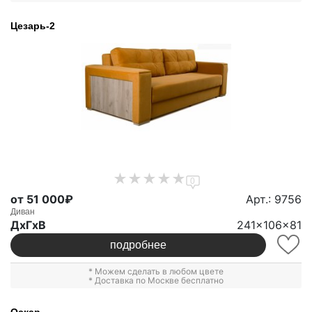
Цезарь-2
0
от 51 000₽
Арт.: 9756
Диван
ДxГxВ
241x106x81
подробнее
* Можем сделать в любом цвете
* Доставка по Москве бесплатно