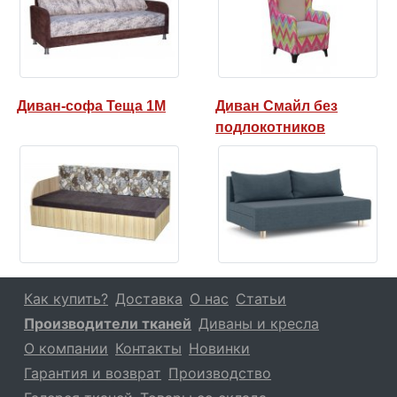
Диван-софа Теща 1М
Диван Смайл без
подлокотников
Как купить?
Доставка
О нас
Статьи
Производители тканей
Диваны и кресла
О компании
Контакты
Новинки
Гарантия и возврат
Производство