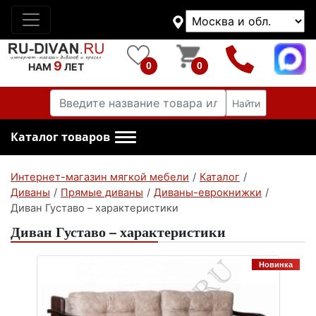
9
0
0
НАМ
ЛЕТ
Найти
Каталог товаров
Интернет-магазин мягкой мебели
/
Каталог
/
Диваны
/
Прямые диваны
/
Диваны-еврокнижки
/
Диван Густаво – характеристики
Диван Густаво – характеристики
Новинка