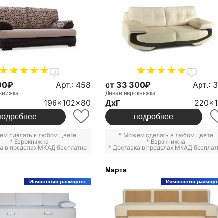
8
4
00₽
Арт.: 458
от 33 300₽
Арт.: 
книжка
Диван еврокнижка
196x102x80
ДxГ
220x1
подробнее
подробнее
ем сделать в любом цвете
* Можем сделать в любом цвете
*
Еврокнижка
*
Еврокнижка
ка в пределах МКАД бесплатно
* Доставка в пределах МКАД бесплат
Марта
Изменение размеров
Изменение размер