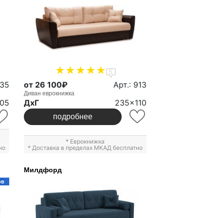
5
335
от 26 100₽
Арт.: 913
Диван еврокнижка
05
ДxГ
235x110
подробнее
*
Еврокнижка
но
* Доставка в пределах МКАД бесплатно
Милдфорд
ов