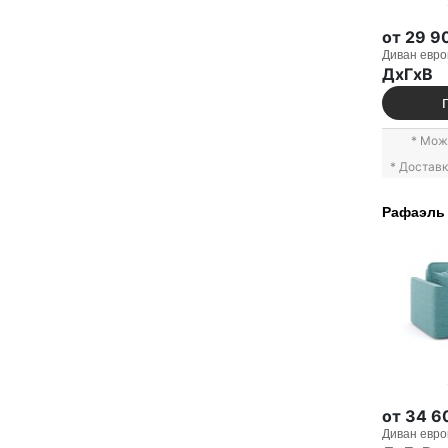
от 29 9
Диван евро
ДxГxВ
* Мож
* Достав
Рафаэль
от 34 6
Диван евро