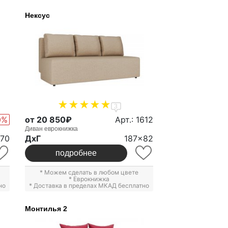
Нексус
3
0%
от 20 850₽
Арт.: 1612
Диван еврокнижка
70
ДxГ
187x82
подробнее
* Можем сделать в любом цвете
*
Еврокнижка
но
* Доставка в пределах МКАД бесплатно
Монтилья 2