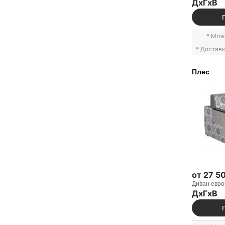
ДxГxВ
* Мож
* Достав
Плес
от 27 5
Диван евро
ДxГxВ