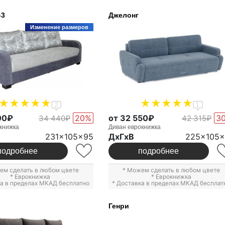
-3
Джелонг
Изменение размеров
2
1
00₽
20%
от 32 550₽
3
34 440₽
42 315₽
книжка
Диван еврокнижка
231x105x95
ДxГxВ
225x105x
подробнее
подробнее
ем сделать в любом цвете
* Можем сделать в любом цвете
*
Еврокнижка
*
Еврокнижка
ка в пределах МКАД бесплатно
* Доставка в пределах МКАД бесплат
Генри