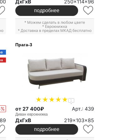
100
ДxГxВ
250x114x96
подробнее
* Можем сделать в любом цвете
*
Еврокнижка
но
* Доставка в пределах МКАД бесплатно
Прага-3
ов
ка
1
5%
от 27 400₽
Арт.: 439
Диван еврокнижка
89
ДxГxВ
219x103x85
подробнее