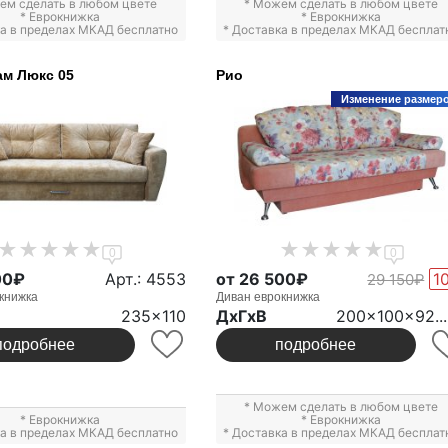
ем сделать в любом цвете
* Можем сделать в любом цвете
*
Еврокнижка
*
Еврокнижка
ка в пределах МКАД бесплатно
* Доставка в пределах МКАД бесплат
м Люкс 05
Рио
Изменение размер
0
0
00₽
Арт.: 4553
от 26 500₽
1
29 150₽
книжка
Диван еврокнижка
235x110
ДxГxВ
200x100x92..
подробнее
подробнее
* Можем сделать в любом цвете
*
Еврокнижка
*
Еврокнижка
ка в пределах МКАД бесплатно
* Доставка в пределах МКАД бесплат