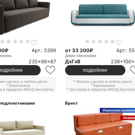
0
0
00₽
Арт.: 5399
от 33 200₽
Арт.: 5
книжка
Диван еврокнижка
235x86x87
ДxГxВ
238x100x
подробнее
подробнее
ем сделать в любом цвете
* Можем сделать в любом цвете
*
Еврокнижка
*
Еврокнижка
ка в пределах МКАД бесплатно
* Доставка в пределах МКАД бесплат
 подлокотниками
Брест
Изменение размер
Новин