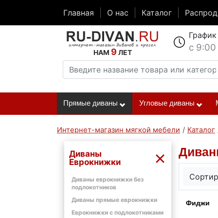
Главная
О нас
Каталог
Распро
График
с 9:00
9
НАМ
ЛЕТ
Прямые диваны
Угловые диваны
Интернет-магазин мягкой мебели
/
Каталог
Диван
Диваны
Еврокнижки
Сортир
Диваны еврокнижки без
подлокотников
Диваны прямые еврокнижки
Фиджи
Еврокнижки с подлокотниками