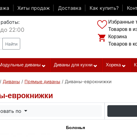
дажа
Хиты продаж
Доставка
Как купить?
Кон
 работы:
Избранные 
 до 22:00
Товаров в и
Корзина
Найти
Товаров в к
Модульные диваны
Диваны для кухни
Хорека
К
/
Диваны
/
Прямые диваны
/
Диваны-еврокнижки
ы-еврокнижки
овать по
Болонья