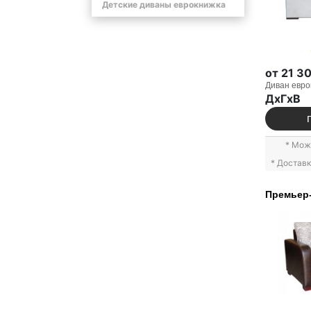
Детские диваны еврокнижка
от 21 3
Диван евро
ДxГxВ
* Мож
* Достав
Премьер