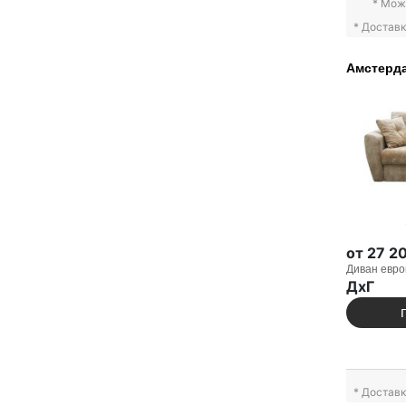
* Мож
* Достав
Амстерда
от 27 2
Диван евро
ДxГ
* Достав