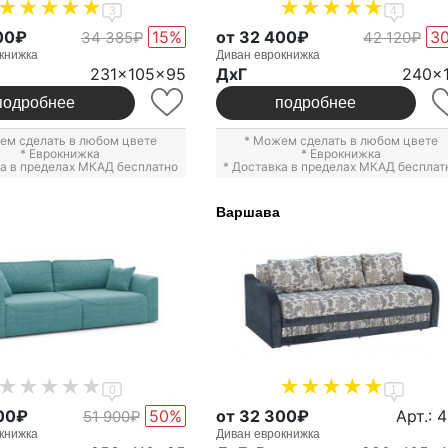
3
4
00₽
15%
от 32 400₽
3
34 385₽
42 120₽
книжка
Диван еврокнижка
231x105x95
ДxГ
240x
подробнее
подробнее
ем сделать в любом цвете
* Можем сделать в любом цвете
*
Еврокнижка
*
Еврокнижка
ка в пределах МКАД бесплатно
* Доставка в пределах МКАД бесплат
Варшава
0
1
00₽
50%
от 32 300₽
Арт.: 
51 900₽
книжка
Диван еврокнижка