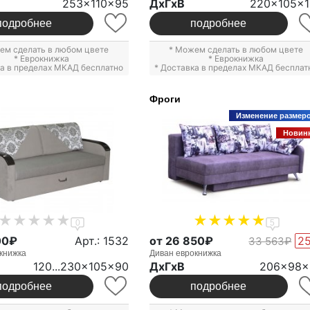
253x110x95
ДxГxВ
220x105x
подробнее
подробнее
ем сделать в любом цвете
* Можем сделать в любом цвете
*
Еврокнижка
*
Еврокнижка
ка в пределах МКАД бесплатно
* Доставка в пределах МКАД бесплат
Фроги
Изменение размер
Новин
0
5
00₽
Арт.: 1532
от 26 850₽
2
33 563₽
книжка
Диван еврокнижка
120...230x105x90
ДxГxВ
206x98x
подробнее
подробнее