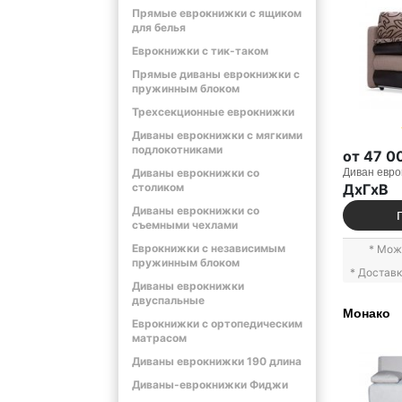
Прямые еврокнижки с ящиком
для белья
Еврокнижки с тик-таком
Прямые диваны еврокнижки с
пружинным блоком
Трехсекционные еврокнижки
Диваны еврокнижки с мягкими
подлокотниками
от 47 0
Диван евро
Диваны еврокнижки со
ДxГxВ
столиком
Диваны еврокнижки со
съемными чехлами
Еврокнижки с независимым
* Мож
пружинным блоком
* Достав
Диваны еврокнижки
двуспальные
Монако
Еврокнижки с ортопедическим
матрасом
Диваны еврокнижки 190 длина
Диваны-еврокнижки Фиджи