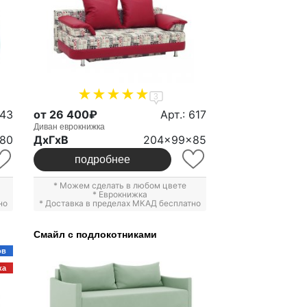
3
543
от 26 400₽
Арт.: 617
Диван еврокнижка
80
ДxГxВ
204x99x85
подробнее
* Можем сделать в любом цвете
*
Еврокнижка
но
* Доставка в пределах МКАД бесплатно
Смайл с подлокотниками
ов
ка