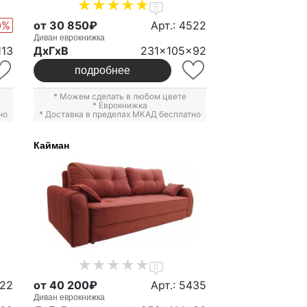
5
0%
от 30 850₽
Арт.: 4522
Диван еврокнижка
113
ДxГxВ
231x105x92
подробнее
* Можем сделать в любом цвете
*
Еврокнижка
но
* Доставка в пределах МКАД бесплатно
Кайман
0
422
от 40 200₽
Арт.: 5435
Диван еврокнижка