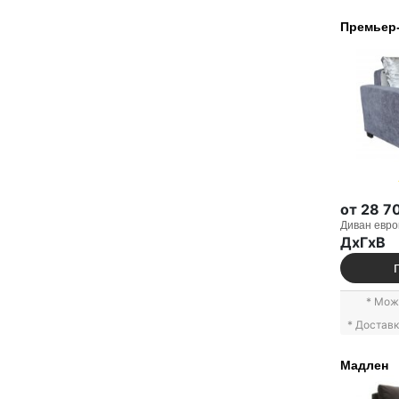
Премьер
от 28 7
Диван евро
ДxГxВ
* Мож
* Достав
Мадлен