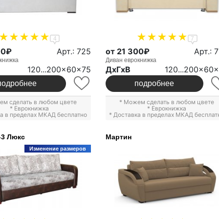
4
7
00₽
Арт.: 725
от 21 300₽
Арт.: 
книжка
Диван еврокнижка
120...200x60x75
ДxГxВ
120...200x60
подробнее
подробнее
ем сделать в любом цвете
* Можем сделать в любом цвете
*
Еврокнижка
*
Еврокнижка
ка в пределах МКАД бесплатно
* Доставка в пределах МКАД бесплат
-3 Люкс
Мартин
Изменение размеров