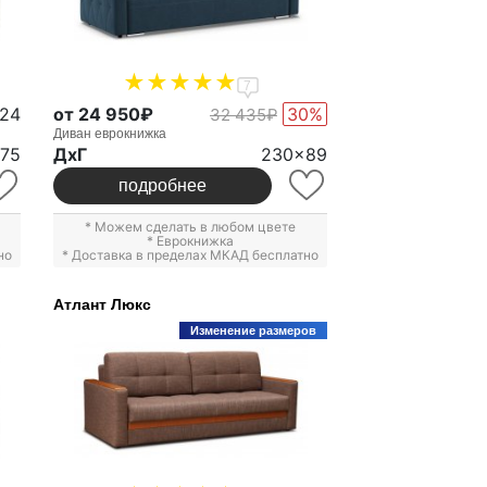
7
724
от 24 950₽
30%
32 435₽
Диван еврокнижка
x75
ДxГ
230x89
подробнее
* Можем сделать в любом цвете
*
Еврокнижка
но
* Доставка в пределах МКАД бесплатно
Атлант Люкс
Изменение размеров