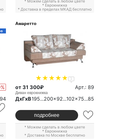
* Можем сделать в любом цвете
*
Еврокнижка
но
* Доставка в пределах МКАД бесплатно
Амаретто
ов
3
0%
от 31 300₽
Арт.: 89
Диван еврокнижка
.94
ДxГxВ
195...200x92...102x75...85
подробнее
* Можем сделать в любом цвете
*
Еврокнижка
но
* Доставка по Москве бесплатно