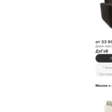
от 33 9
Диван евро
ДxГxВ
* Мож
* Достав
Милли с