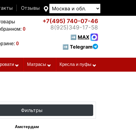
такты
Отзывы
+7(495)
740-07-46
товары
8(925)
349-17-58
збранном:
0
➡
MAX
орзине:
0
➡ Telegram
ровати
Матрасы
Кресла и пуфы
Фильтры
Амстердам