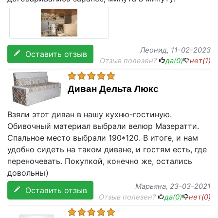
Леонид
, 11-02-2023
Оставить отзыв
Отзыв полезен?
да(
0
)
нет(
1
)
Диван Дельта Люкс
Взяли этот диван в нашу кухню-гостиную.
Обивочный материал выбрали велюр Мазератти.
Спальное место выбрали 190*120. В итоге, и нам
удобно сидеть на таком диване, и гостям есть, где
переночевать. Покупкой, конечно же, остались
довольны)
Марьяна
, 23-03-2021
Оставить отзыв
Отзыв полезен?
да(
0
)
нет(
0
)