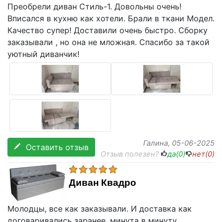
Преобрели диван Стиль-1. Довольны очень!
Вписался в кухню как хотели. Брали в ткани Модел.
Качество супер! Доставили очень быстро. Сборку
заказывали , но она не мложная. Спасибо за такой
уютный диванчик!
Галина
, 05-06-2025
Оставить отзыв
Отзыв полезен?
да(
0
)
нет(
0
)
Диван Квадро
Молодцы, все как заказывали. И доставка как
договаривались заранее, минута в минуту.