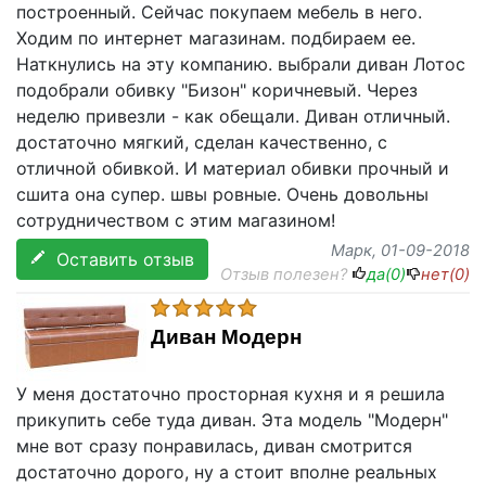
построенный. Сейчас покупаем мебель в него.
Ходим по интернет магазинам. подбираем ее.
Наткнулись на эту компанию. выбрали диван Лотос
подобрали обивку "Бизон" коричневый. Через
неделю привезли - как обещали. Диван отличный.
достаточно мягкий, сделан качественно, с
отличной обивкой. И материал обивки прочный и
сшита она супер. швы ровные. Очень довольны
сотрудничеством с этим магазином!
Марк
, 01-09-2018
Оставить отзыв
Отзыв полезен?
да(
0
)
нет(
0
)
Диван Модерн
У меня достаточно просторная кухня и я решила
прикупить себе туда диван. Эта модель "Модерн"
мне вот сразу понравилась, диван смотрится
достаточно дорого, ну а стоит вполне реальных