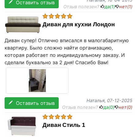
Наталья
, 16-04-2015
Оставить отзыв
Отзыв полезен?
да(
1
)
нет(
1
)
Диван для кухни Лондон
Диван супер! Отлично вписался в малогабаритную
квартиру. Было сложно найти организацию,
которая работает по индивидуальному заказу. И
сделали буквально за 2 дня! Спасибо Вам!
Наталья
, 07-12-2025
Оставить отзыв
Отзыв полезен?
да(
0
)
нет(
0
)
Диван Стиль 1