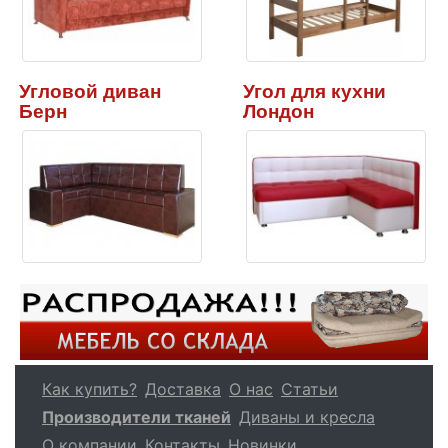
Угловой диван
Угол для кухни
Берн
Лондон
Как купить?
Доставка
О нас
Статьи
Производители тканей
Диваны и кресла
О компании
Контакты
Новинки