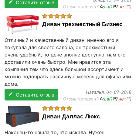
Влад
, 13-04-2021
Оставить отзыв
Отзыв полезен?
да(
1
)
нет(
1
)
Диван трехместный Бизнес
Отличный и качественный диван, именно его я
покупала для своего салона, он трехместный,
очень удобный, по цене вполне доступно, нам его
доставили очень быстро. Мне нравится эта
компания тем что здесь большой ассортимент и
можно подобрать различную мебель для офиса или
дома.
Наталья
, 04-07-2018
Оставить отзыв
Отзыв полезен?
да(
1
)
нет(
1
)
Диван Даллас Люкс
Наконец-то нашла то, что искала. Нужен