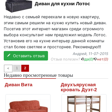
Диван для кухни Лотос
Недавно с семьей переехали в новую квартиру,
этим самым решили на кухню купить новый диван.
Посетив этот интернет-магазин среди огромного
выбора консультант нам предложил модель Лотос.
Установив его на кухне интерьер данной комнаты
стал более светлее и просторнее. Рекомендую!!!
Андрей
, 11-07-2015
Оставить отзыв
Отзыв полезен?
да(
0
)
нет(
0
)
1
2
<
Недавно просмотренные товары
Диван Вита
Двухъярусная
кровать Дуэт-2