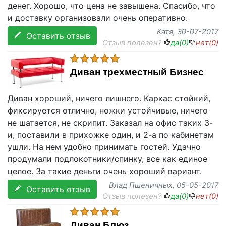
денег. Хорошо, что цена не завышена. Спасибо, что
и доставку организовали очень оперативно.
Катя
, 30-07-2017
Оставить отзыв
Отзыв полезен?
да(
0
)
нет(
0
)
Диван трехместный Бизнес
Диван хороший, ничего лишнего. Каркас стойкий,
фиксируется отлично, ножки устойчивые, ничего
не шатается, не скрипит. Заказал на офис таких 3-
и, поставили в прихожке один, и 2-а по кабинетам
ушли. На нем удобно принимать гостей. Удачно
продумали подлокотники/спинку, все как единое
целое. За такие деньги очень хороший вариант.
Влад Пшеничных
, 05-05-2017
Оставить отзыв
Отзыв полезен?
да(
0
)
нет(
0
)
Диван Блюз