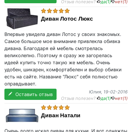
Отзыв полезен?
да(
1
)
нет(
1
)
Диван Лотос Люкс
Впервые увидела диван Лотос у своих знакомых.
Самое большое мое внимание привлекла обивка
дивана. Благодаря ей мебель смотрелась
великолепно. Поэтому я сразу же загорелась
идеей купить точно такую же мебель. Очень
удобен, шикарен, комфортабелен и выбор обивки
есть на сайте. Название "Люкс" себя полностью
оправдывает.
Юлия
, 19-02-2016
Оставить отзыв
Отзыв полезен?
да(
1
)
нет(
1
)
Диван Натали
Очень долго искал диван для кухни. И вот однажды