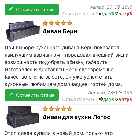
Макар
, 29-05-2019
Оставить отзыв
Отзыв полезен?
да(
0
)
нет(
0
)
Диван Берн
При выборе кухонного дивана Берн показался
наилучшим вариантом - порадовал внешний вид и
возможность подобрать обивку, габариты.
Изготовлен и доставлен Берн своевременно.
Качество его на высоте, он уже успел стать
кухонным любимцем домочадцев, гостей дома.
Андрей
, 23-12-2018
Оставить отзыв
Отзыв полезен?
да(
0
)
нет(
0
)
Диван для кухни Лотос
Этот диван купили в новый дом. только что