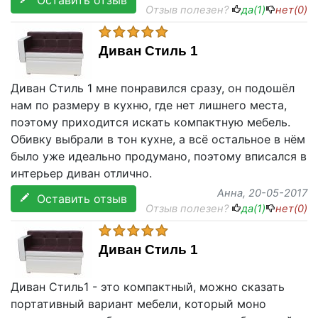
Оставить отзыв
Отзыв полезен?
да(
1
)
нет(
0
)
Диван Стиль 1
Диван Стиль 1 мне понравился сразу, он подошёл
нам по размеру в кухню, где нет лишнего места,
поэтому приходится искать компактную мебель.
Обивку выбрали в тон кухне, а всё остальное в нём
было уже идеально продумано, поэтому вписался в
интерьер диван отлично.
Анна
, 20-05-2017
Оставить отзыв
Отзыв полезен?
да(
1
)
нет(
0
)
Диван Стиль 1
Диван Стиль1 - это компактный, можно сказать
портативный вариант мебели, который моно