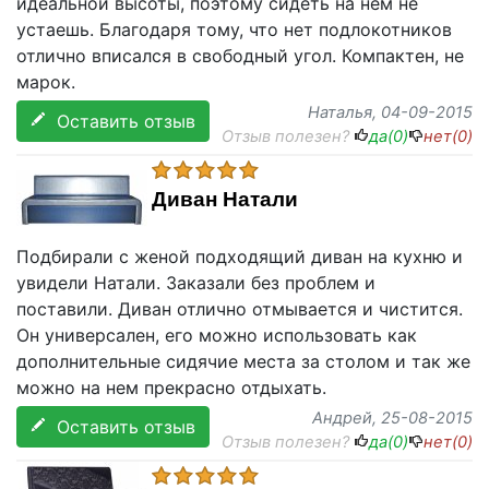
идеальной высоты, поэтому сидеть на нем не
устаешь. Благодаря тому, что нет подлокотников
отлично вписался в свободный угол. Компактен, не
марок.
Наталья
, 04-09-2015
Оставить отзыв
Отзыв полезен?
да(
0
)
нет(
0
)
Диван Натали
Подбирали с женой подходящий диван на кухню и
увидели Натали. Заказали без проблем и
поставили. Диван отлично отмывается и чистится.
Он универсален, его можно использовать как
дополнительные сидячие места за столом и так же
можно на нем прекрасно отдыхать.
Андрей
, 25-08-2015
Оставить отзыв
Отзыв полезен?
да(
0
)
нет(
0
)