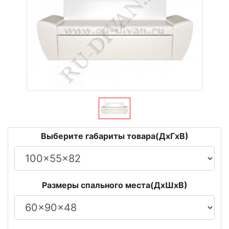
Выберите габариты товара(ДxГxВ)
Размеры спального места(ДxШxВ)