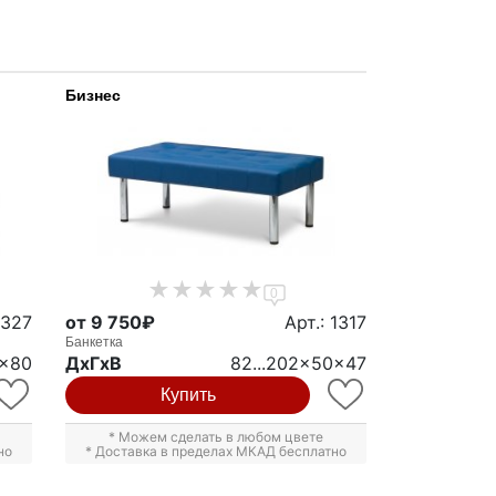
Бизнес
0
1327
от 9 750₽
Арт.: 1317
Банкетка
2x80
ДxГxВ
82...202x50x47
Купить
* Можем сделать в любом цвете
но
* Доставка в пределах МКАД бесплатно