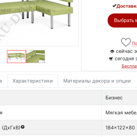
Доставк
Выбрать м
По
сейчас э
сегодня 
Беспла
е
Характеристики
Материалы декора и опции
Бизнес
я
Мягкая мебе
 (ДxГxВ)
184x122x80