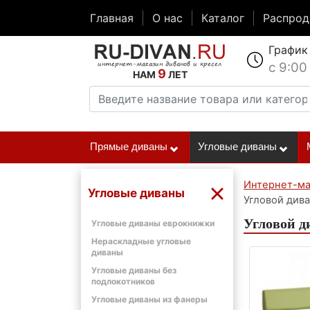
Главная
О нас
Каталог
Распро
График
с 9:00
9
НАМ
ЛЕТ
Прямые диваны
Угловые диваны
Интернет-ма
Угловые диваны
Угловой дива
Угловой д
Угловые диваны еврокнижки
Нераскладные угловые
диваны
Угловые диваны без
подлокотников
Угловые диваны из фанеры