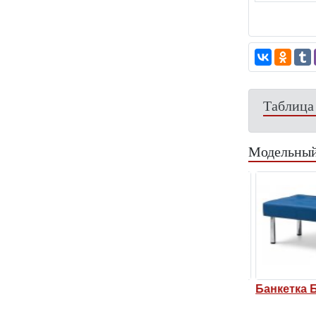
Таблица
Модельный
местная Бизнес
Диван трехместный
Банкетка Б
Бизнес