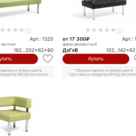
0
0
Арт.: 1325
от 17 300₽
Арт.: 
3 местная
Диван двухместный
162...202x62x80
ДxГxВ
102...142x6
упить
Купить
сделать в любом цвете
* Можем сделать в любом цвете
в пределах МКАД бесплатно
* Доставка в пределах МКАД бесплат