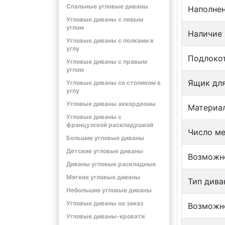
Спальные угловые диваны
Наполне
Угловые диваны с левым
углом
Наличие
Угловые диваны с полками в
углу
Подлоко
Угловые диваны с правым
углом
Ящик для
Угловые диваны со столиком в
углу
Угловые диваны аккордеоны
Материа
Угловые диваны с
французской раскладушкой
Число м
Большие угловые диваны
Детские угловые диваны
Возможно
Диваны угловые раскладные
Мягкие угловые диваны
Тип дива
Небольшие угловые диваны
Угловые диваны на заказ
Возможно
Угловые диваны-кровати