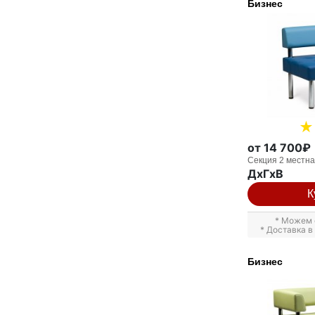
Бизнес
от 14 700₽
Секция 2 местн
ДxГxВ
К
* Можем 
* Доставка 
Бизнес