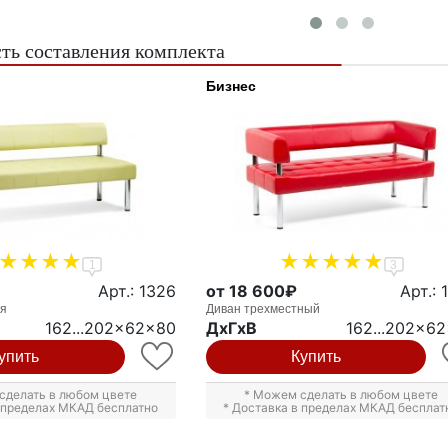
ть составления комплекта
Бизнес
1
3
Арт.: 1326
от 18 600₽
Арт.: 
ая
Диван трехместный
162...202x62x80
ДxГxВ
162...202x6
упить
Купить
сделать в любом цвете
* Можем сделать в любом цвете
в пределах МКАД бесплатно
* Доставка в пределах МКАД бесплат