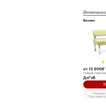
Возможнос
Бизнес
от 15 900₽
Секция 3 местн
ДxГxВ
К
* Можем 
* Доставка 