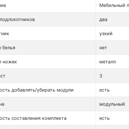
ние
Мебельный 
 подлокотников
два
тник
узкий
 белья
нет
л ножек
металл
ест
3
сть добавлять/убирать модули
есть
на
модульный
сть составления комплекта
есть