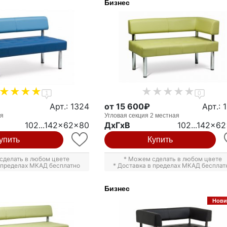
Бизнес
1
0
Арт.: 1324
от 15 600₽
Арт.: 
ая
Угловая секция 2 местная
102...142x62x80
ДxГxВ
102...142x6
упить
Купить
сделать в любом цвете
* Можем сделать в любом цвете
в пределах МКАД бесплатно
* Доставка в пределах МКАД бесплат
Бизнес
Нови