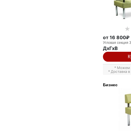
от 16 800₽
Угловая секция 
ДxГxВ
К
* Можем 
* Доставка 
Бизнес