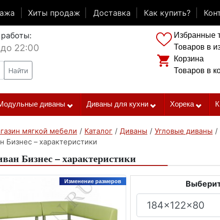
дажа
Хиты продаж
Доставка
Как купить?
Кон
 работы:
Избранные 
 до 22:00
Товаров в и
Корзина
Найти
Товаров в к
Модульные диваны
Диваны для кухни
Хорека
К
газин мягкой мебели
/
Каталог
/
Диваны
/
Угловые диваны
/
н Бизнес – характеристики
иван Бизнес – характеристики
Изменение размеров
Выберит