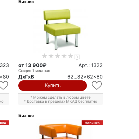
Бизнес
0
1323
от 13 900₽
Арт.: 1322
Секция 1 местная
2x80
ДxГxВ
62...82x62x80
Купить
* Можем сделать в любом цвете
но
* Доставка в пределах МКАД бесплатно
Бизнес
нка
Новинка