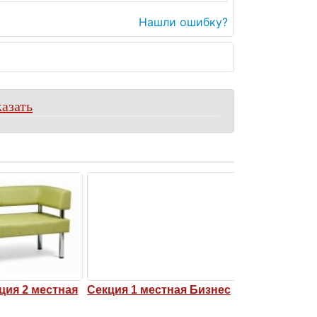
Нашли ошибку?
азать
ия 2 местная
Секция 1 местная Бизнес
Угловая секци
Бизнес