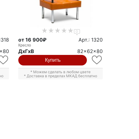
0
1318
от 16 900₽
Арт.: 1320
Кресло
2x80
ДxГxВ
82x62x80
Купить
* Можем сделать в любом цвете
но
* Доставка в пределах МКАД бесплатно