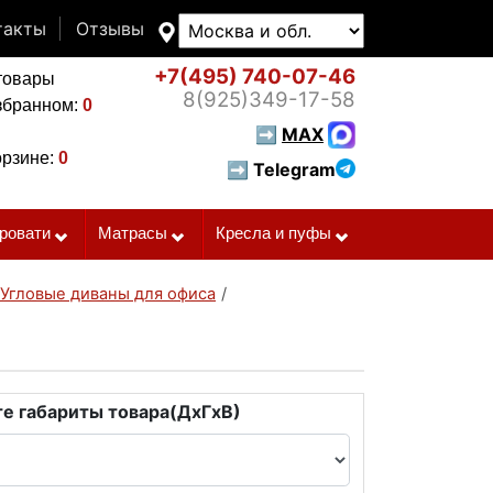
такты
Отзывы
+7(495)
740-07-46
товары
8(925)
349-17-58
збранном:
0
➡
MAX
орзине:
0
➡ Telegram
ровати
Матрасы
Кресла и пуфы
Угловые диваны для офиса
/
е габариты товара(ДxГxВ)