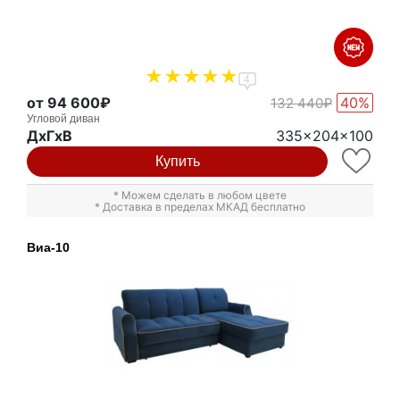
4
от 94 600₽
40%
132 440₽
Угловой диван
ДxГxВ
335x204x100
Купить
* Можем сделать в любом цвете
* Доставка в пределах МКАД бесплатно
Виа-10