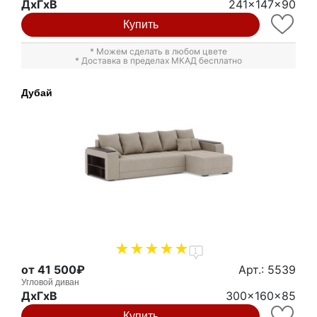
ДxГxВ
241x147x90
Купить
* Можем сделать в любом цвете
* Доставка в пределах МКАД бесплатно
Дубай
1
от 41 500₽
Арт.: 5539
Угловой диван
ДxГxВ
300x160x85
Купить