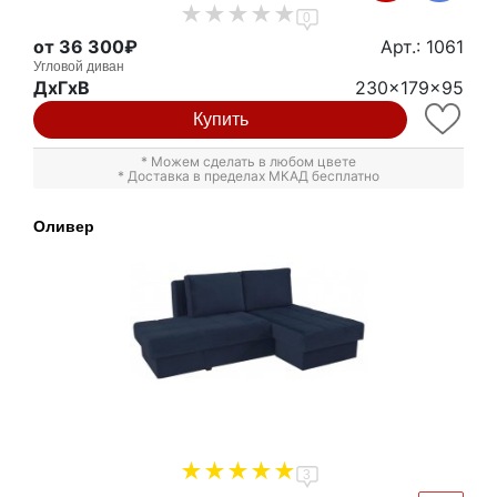
0
от 36 300₽
Арт.: 1061
Угловой диван
ДxГxВ
230x179x95
Купить
* Можем сделать в любом цвете
* Доставка в пределах МКАД бесплатно
Оливер
3