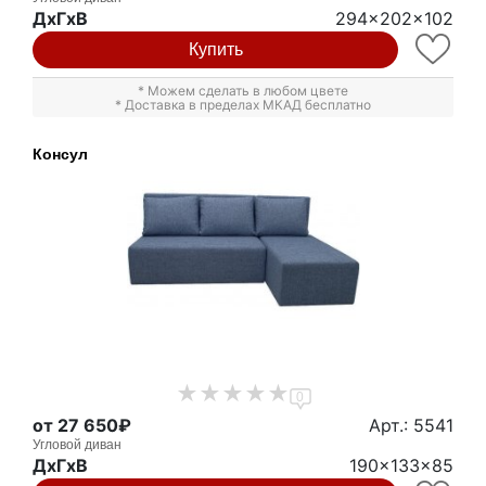
ДxГxВ
294x202x102
Купить
* Можем сделать в любом цвете
* Доставка в пределах МКАД бесплатно
Консул
0
от 27 650₽
Арт.: 5541
Угловой диван
ДxГxВ
190x133x85