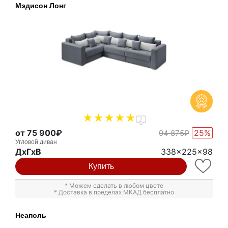
Мэдисон Лонг
2
от 75 900₽
25%
94 875₽
Угловой диван
ДxГxВ
338x225x98
Купить
* Можем сделать в любом цвете
* Доставка в пределах МКАД бесплатно
Неаполь