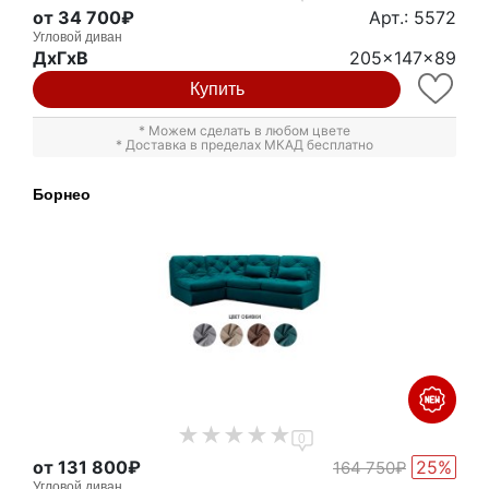
от 34 700₽
Арт.: 5572
Угловой диван
ДxГxВ
205x147x89
Купить
* Можем сделать в любом цвете
* Доставка в пределах МКАД бесплатно
Борнео
0
от 131 800₽
25%
164 750₽
Угловой диван