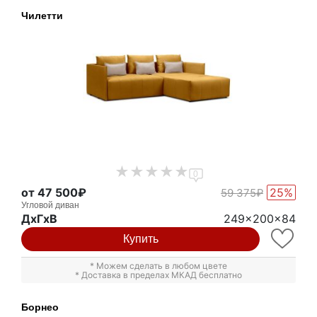
Чилетти
0
от 47 500₽
25%
59 375₽
Угловой диван
ДxГxВ
249x200x84
Купить
* Можем сделать в любом цвете
* Доставка в пределах МКАД бесплатно
Борнео