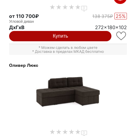
0
от 110 700₽
25%
138 375₽
Угловой диван
ДxГxВ
272x180x102
Купить
* Можем сделать в любом цвете
* Доставка в пределах МКАД бесплатно
Оливер Люкс
0