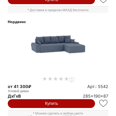
* Доставка в пределах МКАД бесплатно
Нордвикс
0
от 41 300₽
Арт.: 5542
Угловой диван
ДxГxВ
285x190x87
Купить
* Можем сделать в любом цвете