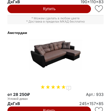
ДxГxВ
190x110x83
Купить
* Можем сделать в любом цвете
* Доставка в пределах МКАД бесплатно
Амстердам
2
от 28 250₽
Арт.: 933
Угловой диван
ДxГxВ
245x157x85
Купить