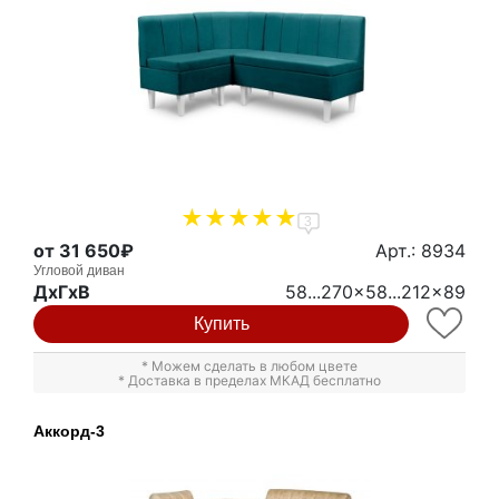
3
от 31 650₽
Арт.: 8934
Угловой диван
ДxГxВ
58...270x58...212x89
Купить
* Можем сделать в любом цвете
* Доставка в пределах МКАД бесплатно
Аккорд-3