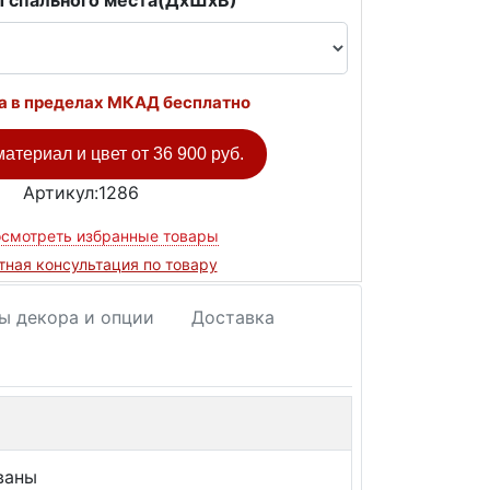
 спального места(ДxШxВ)
а в пределах МКАД бесплатно
атериал и цвет от
36 900 руб.
Артикул:1286
смотреть избранные товары
тная консультация по товару
ы декора и опции
Доставка
ваны