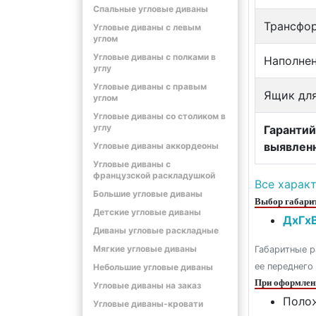
Спальные угловые диваны
Трансфо
Угловые диваны с левым
углом
Угловые диваны с полками в
Наполне
углу
Угловые диваны с правым
Ящик для
углом
Угловые диваны со столиком в
углу
Гарантий
выявлен
Угловые диваны аккордеоны
Угловые диваны с
французской раскладушкой
Все харак
Большие угловые диваны
Выбор габарит
Детские угловые диваны
ДxГxВ
Диваны угловые раскладные
Мягкие угловые диваны
Габаритные р
ее переднего
Небольшие угловые диваны
При оформлени
Угловые диваны на заказ
Полож
Угловые диваны-кровати