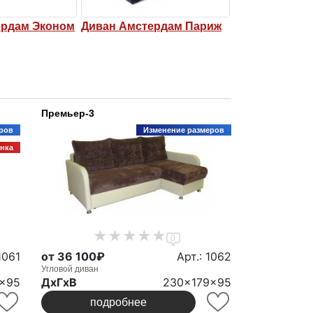
ердам Эконом
Диван Амстердам Париж
Угловой дива
Амстердам к
Премьер-3
ров
Изменение размеров
нка
0
1061
от 36 100₽
Арт.: 1062
Угловой диван
x95
ДxГxВ
230x179x95
подробнее