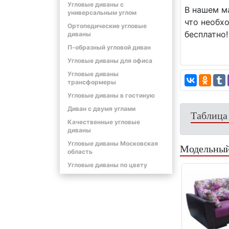
Угловые диваны с
В нашем м
универсальным углом
что необх
Ортопедические угловые
бесплатно!
диваны
П-образный угловой диван
Угловые диваны для офиса
Угловые диваны
трансформеры
Угловые диваны в гостиную
Диван с двумя углами
Таблица
Качественные угловые
диваны
Угловые диваны Московская
Модельный
область
Угловые диваны по цвету