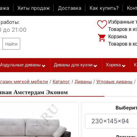
дажа
Хиты продаж
Доставка
Как купить?
Кон
 работы:
Избранные 
0 до 21:00
Товаров в и
Корзина
Найти
Товаров в к
Модульные диваны
Диваны для кухни
Хорека
К
газин мягкой мебели
/
Каталог
/
Диваны
/
Угловые диваны
/
иван Амстердам Эконом
Выберит