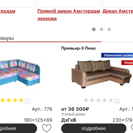
тердам
Прямой диван Амстердам
Диван Амст
экокожа
овары
Премьер-3 Люкс
Изменение разме
Нови
3
0
Арт.: 776
от 36 300₽
Арт.: 
Угловой диван
180x125x89
ДxГxВ
230x179
дробнее
подробнее