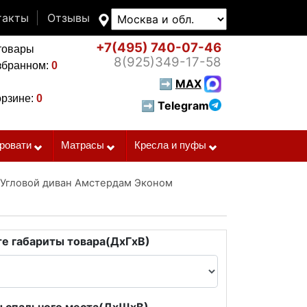
такты
Отзывы
+7(495)
740-07-46
товары
8(925)
349-17-58
збранном:
0
➡
MAX
орзине:
0
➡ Telegram
ровати
Матрасы
Кресла и пуфы
Угловой диван Амстердам Эконом
е габариты товара(ДxГxВ)