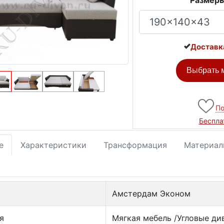
Размеры
Доставк
Выбрать м
По
Беспла
е
Характеристики
Трансформация
Материал
Амстердам Эконом
я
Мягкая мебель /Угловые ди