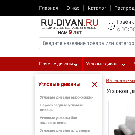
Главная
О нас
Каталог
Распро
График
с 10:0
9
НАМ
ЛЕТ
Прямые диваны
Угловые диваны
Интернет-ма
Угловые диваны
Угловой д
Угловые диваны еврокнижки
Нераскладные угловые
диваны
Угловые диваны без
подлокотников
Угловые диваны из фанеры