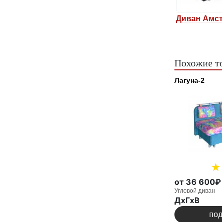
стердам
Угловой диван
Диван Амс
Амстердам
Похожие т
Лагуна-2
от 36 600₽
Угловой диван
ДxГxВ
по