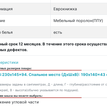
рмация
Еврокнижка
ние
Мебельный поролон(ППУ)
 белья
есть
ный срок 12 месяцев. В течение этого срока осущест
ных дефектов.
теристики
ных размеров товара:
:230x145x94. Спальное место (ДxШxВ): 190x140x43 
азмеры заданы в сантиметрах, Д - длина, Г - глубина(расстояние от 
 края), В - высота(обычно указывается по подушке).
и заказа вы можете выбрать:
ение угловой части