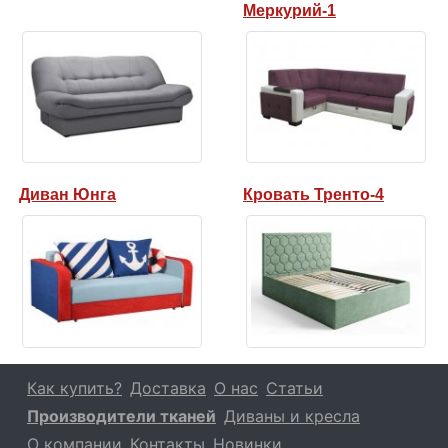
Меркурий-1
Диван Юнга
Кровать Тренто-4
Как купить?
Доставка
О нас
Статьи
Производители тканей
Диваны и кресла
О компании
Контакты
Новинки