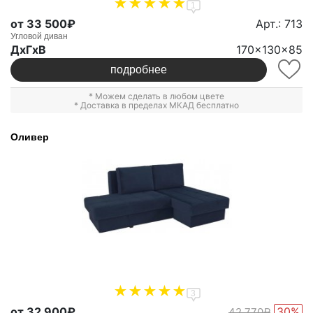
1
от 33 500₽
Арт.: 713
Угловой диван
ДxГxВ
170x130x85
подробнее
* Можем сделать в любом цвете
* Доставка в пределах МКАД бесплатно
Оливер
3
от 32 900₽
30%
42 770₽