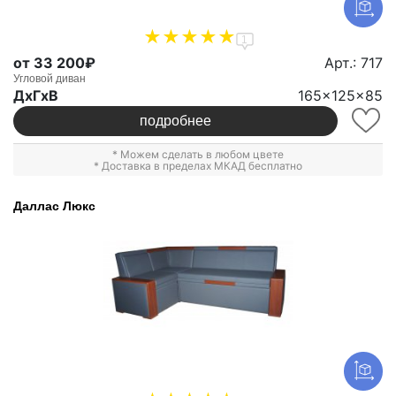
1
от 33 200₽
Арт.: 717
Угловой диван
ДxГxВ
165x125x85
подробнее
* Можем сделать в любом цвете
* Доставка в пределах МКАД бесплатно
Даллас Люкс