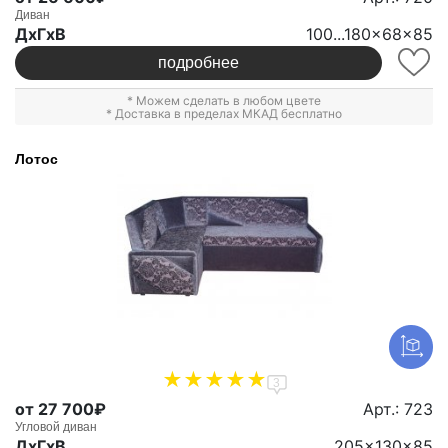
Диван
ДxГxВ
100...180x68x85
подробнее
* Можем сделать в любом цвете
* Доставка в пределах МКАД бесплатно
Лотос
3
от 27 700₽
Арт.: 723
Угловой диван
ДxГxВ
205x130x85