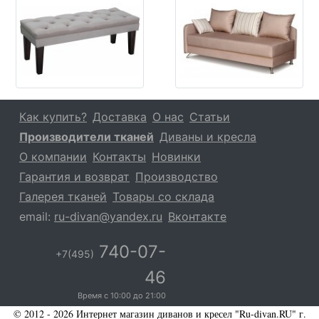
Как купить?
Доставка
О нас
Статьи
Производители тканей
Диваны и кресла
О компании
Контакты
Новинки
Гарантия и возврат
Производство
Галерея тканей
Товары со склада
email:
ru-divan@yandex.ru
Вконтакте
740-07-
+7(495)
46
Время с
10:00
до
21:00
© 2012 - 2026 Интернет магазин диванов и кресел "Ru-divan.RU" г.