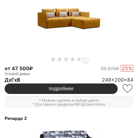
0
от 47 500₽
25%
59 375₽
Угловой диван
ДxГxВ
249x200x84
подробнее
* Можем сделать в любом цвете
* Доставка в пределах МКАД бесплатно
Ричардс 2