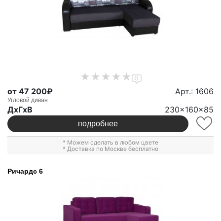
0
от 47 200₽
Арт.: 1606
Угловой диван
ДxГxВ
230x160x85
подробнее
* Можем сделать в любом цвете
* Доставка по Москве бесплатно
Ричардс 6