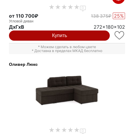
0
от 110 700₽
25%
138 375₽
Угловой диван
ДxГxВ
272x180x102
Купить
* Можем сделать в любом цвете
* Доставка в пределах МКАД бесплатно
Оливер Люкс
0