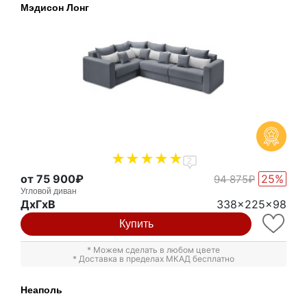
Мэдисон Лонг
2
от 75 900₽
25%
94 875₽
Угловой диван
ДxГxВ
338x225x98
Купить
* Можем сделать в любом цвете
* Доставка в пределах МКАД бесплатно
Неаполь