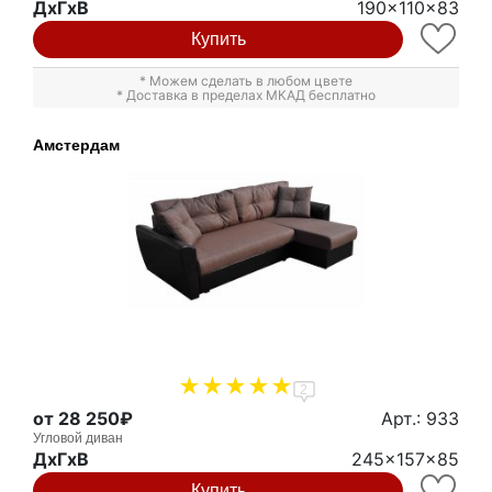
ДxГxВ
190x110x83
Купить
* Можем сделать в любом цвете
* Доставка в пределах МКАД бесплатно
Амстердам
2
от 28 250₽
Арт.: 933
Угловой диван
ДxГxВ
245x157x85
Купить