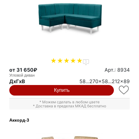
3
от 31 650₽
Арт.: 8934
Угловой диван
ДxГxВ
58...270x58...212x89
Купить
* Можем сделать в любом цвете
* Доставка в пределах МКАД бесплатно
Аккорд-3