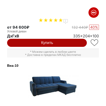
4
от 94 600₽
40%
132 440₽
Угловой диван
ДxГxВ
335x204x100
Купить
* Можем сделать в любом цвете
* Доставка в пределах МКАД бесплатно
Виа-10