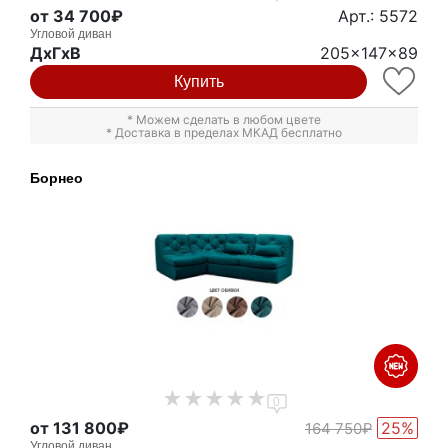
от 34 700₽
Арт.: 5572
Угловой диван
ДxГxВ
205x147x89
Купить
* Можем сделать в любом цвете
* Доставка в пределах МКАД бесплатно
Борнео
0
от 131 800₽
25%
164 750₽
Угловой диван