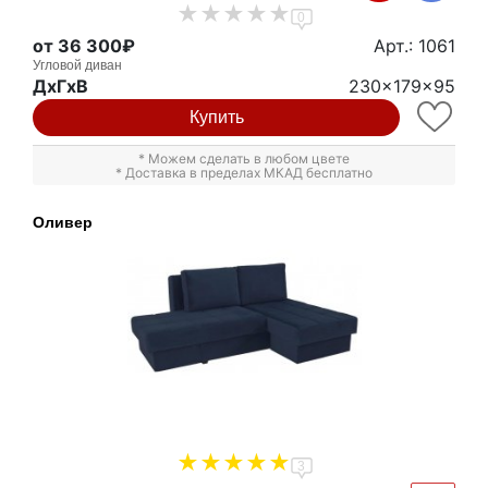
0
от 36 300₽
Арт.: 1061
Угловой диван
ДxГxВ
230x179x95
Купить
* Можем сделать в любом цвете
* Доставка в пределах МКАД бесплатно
Оливер
3