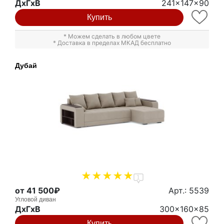
ДxГxВ
241x147x90
Купить
* Можем сделать в любом цвете
* Доставка в пределах МКАД бесплатно
Дубай
1
от 41 500₽
Арт.: 5539
Угловой диван
ДxГxВ
300x160x85
Купить