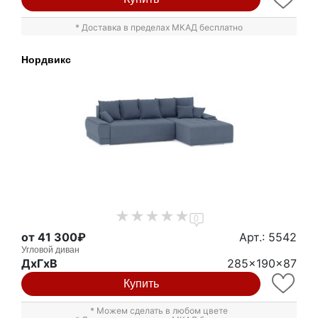
* Доставка в пределах МКАД бесплатно
Нордвикс
0
от 41 300₽
Арт.: 5542
Угловой диван
ДxГxВ
285x190x87
Купить
* Можем сделать в любом цвете