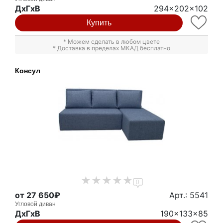
ДxГxВ
294x202x102
Купить
* Можем сделать в любом цвете
* Доставка в пределах МКАД бесплатно
Консул
0
от 27 650₽
Арт.: 5541
Угловой диван
ДxГxВ
190x133x85