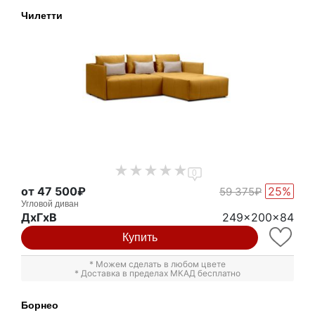
Чилетти
0
от 47 500₽
25%
59 375₽
Угловой диван
ДxГxВ
249x200x84
Купить
* Можем сделать в любом цвете
* Доставка в пределах МКАД бесплатно
Борнео